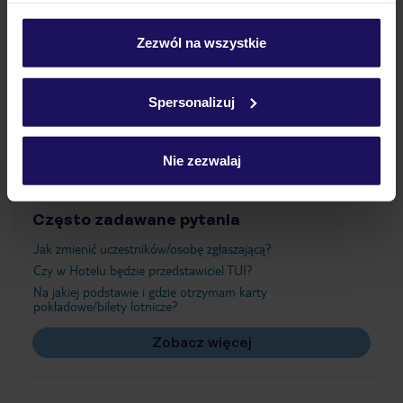
Wyżywienie
personalizować swój wybór wchodząc w zakładkę
„Szczegóły”
Zezwól na wszystkie
Szczegółowe informacje o plikach cookie znajdziesz
Atrakcje
w
polityce plików cookies
oraz
polityce prywatności
.
Spersonalizuj
Ważne informacje
Nie zezwalaj
Często zadawane pytania
Jak zmienić uczestników/osobę zgłaszającą?
Czy w Hotelu będzie przedstawiciel TUI?
Na jakiej podstawie i gdzie otrzymam karty
pokładowe/bilety lotnicze?
Zobacz więcej