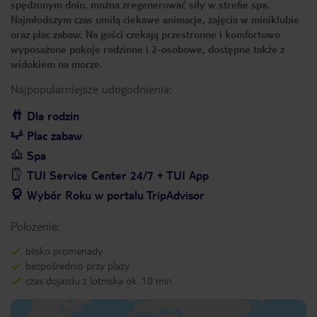
spędzonym dniu, można zregenerować siły w strefie spa.
Najmłodszym czas umilą ciekawe animacje, zajęcia w miniklubie
oraz plac zabaw. Na gości czekają przestronne i komfortowo
wyposażone pokoje rodzinne i 2-osobowe, dostępne także z
widokiem na morze.
Najpopularniejsze udogodnienia:
Dla rodzin
Plac zabaw
Spa
TUI Service Center 24/7 + TUI App
Wybór Roku w portalu TripAdvisor
Położenie:
blisko promenady
bezpośrednio przy plaży
czas dojazdu z lotniska ok. 10 min