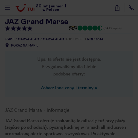
30
1
1
/
19
lat
|
numer
w Polsce
JAZ Grand Marsa
(6415 opinii)
EGIPT
MARSA ALAM
MARSA ALAM
KOD HOTELU
RMF18014
POKAŻ NA MAPIE
Ups, ta oferta nie jest dostępna.
Przygotowaliśmy dla Ciebie
podobne oferty:
Zobacz inne ceny i terminy
»
JAZ Grand Marsa
-
informacje
JAZ Grand Marsa oferuje znakomitą lokalizację tuż przy plaży
(zejście po schodach), pyszną kuchnię w ramach all inclusive i
nute
urozmaiconą ofertę sportowo-rozrywkową. Po aktywnie