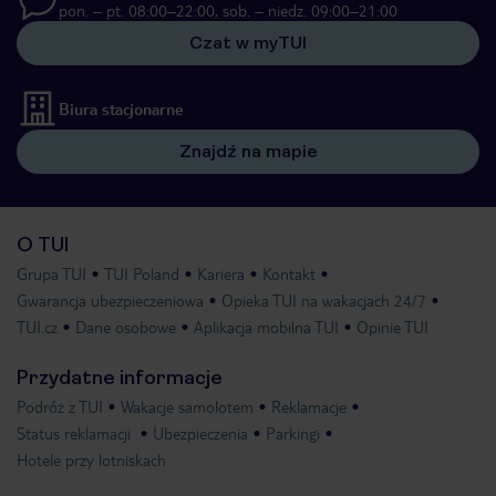
pon. – pt. 08:00–22:00, sob. – niedz. 09:00–21:00
Czat w myTUI
Biura stacjonarne
Znajdź na mapie
O TUI
Grupa TUI
TUI Poland
Kariera
Kontakt
Gwarancja ubezpieczeniowa
Opieka TUI na wakacjach 24/7
TUI.cz
Dane osobowe
Aplikacja mobilna TUI
Opinie TUI
Przydatne informacje
Podróż z TUI
Wakacje samolotem
Reklamacje
Status reklamacji
Ubezpieczenia
Parkingi
Hotele przy lotniskach