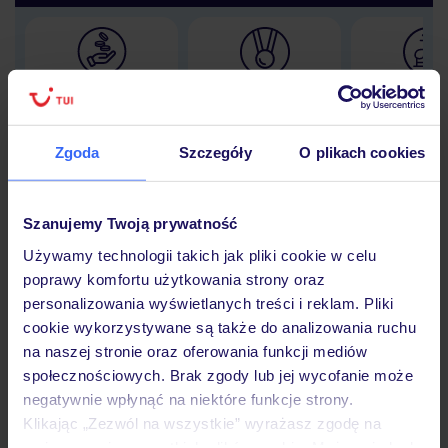
Lider niskich cen
Największe biuro
30 lat w P
podróży w Polsce
Zgoda
Szczegóły
O plikach cookies
Szanujemy Twoją prywatność
Hotel
Używamy technologii takich jak pliki cookie w celu
poprawy komfortu użytkowania strony oraz
personalizowania wyświetlanych treści i reklam. Pliki
Opinie
cookie wykorzystywane są także do analizowania ruchu
na naszej stronie oraz oferowania funkcji mediów
społecznościowych. Brak zgody lub jej wycofanie może
Pokoje
negatywnie wpłynąć na niektóre funkcje strony.
Klikając „Zezwól na wszystkie” wyrażasz zgodę na
umieszczenie wszystkich plików cookie. Możesz jednak