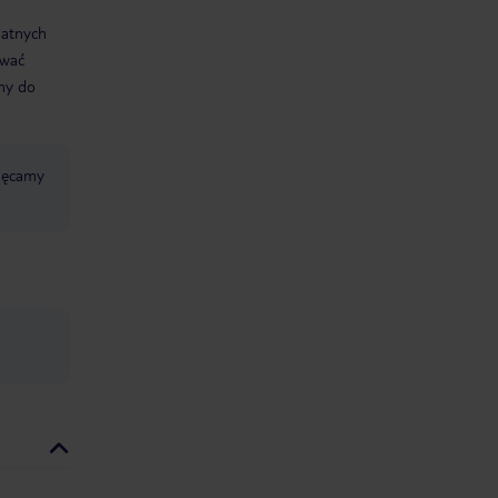
datnych
ować
śmy do
chęcamy