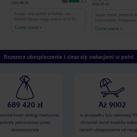
2026-08-05
2026-07-31
A więc nasz pobyt w hotelu Jaz
Super hotel, jedzenie 
Grand Marsa mogę ocenić 4/10 Po
różnorodne. Przyjemna l
pierwsze jedzenie to tragedia cały
hotel jest blisko morza
Czytaj więcej
»
Czytaj więcej
»
tydz to samo zero urozmaicenia
najlepsi, bardzo fajni i
następnie drinki w basenie ilość
wieczór są inne występy
alkocholu w stosunku do coli to 1 do
atmosfera.
10 masakra jak soczki a jak
poprosiłem o więcej odmawiano mi
Rozszerz ubezpieczenie i ciesz się wakacjami w pełni
cały asortyment alko w plastikowych
butelkach .Animatorzy to w ogóle
jakby ich nie było siedzieli w tej swojej
szopce i nic wieczorami bolo bardzo
nudno a dodam jeszcze raz jedzenie
katastrofa nie polecam
689 420 zł
Aż 9002
 wyniósł koszt obsługi medycznej
w przypadku tylu rezerwacji Kl
pokryty jednorazowo przez
otrzymali zwrot kosztów wakac
ubezpieczyciela
ramach ubezpieczenia od rezyg