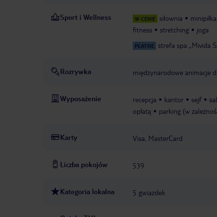
Sport i Wellness
siłownia
minipiłk
W CENIE
fitness
stretching
joga
strefa spa „Mivida 
PŁATNE
Rozrywka
międzynarodowe animacje dl
Wyposażenie
recepcja
kantor
sejf
sa
opłatą
parking (w zależnoś
Karty
Visa, MasterCard
Liczba pokojów
539
Kategoria lokalna
5 gwiazdek