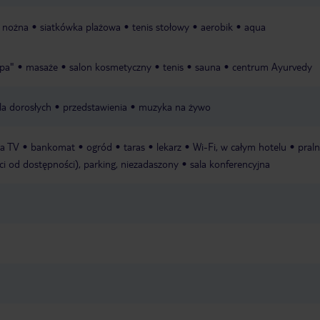
a nożna
siatkówka plażowa
tenis stołowy
aerobik
aqua
Spa"
masaże
salon kosmetyczny
tenis
sauna
centrum Ayurvedy
a dorosłych
przedstawienia
muzyka na żywo
la TV
bankomat
ogród
taras
lekarz
Wi-Fi, w całym hotelu
praln
ci od dostępności), parking, niezadaszony
sala konferencyjna