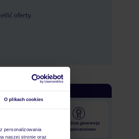
tlić oferty.
O plikach cookies
 000 hoteli w ponad 50
Najwyższa gwarancja
krajach
ubezpieczeniowa
az personalizowania
na naszej stronie oraz