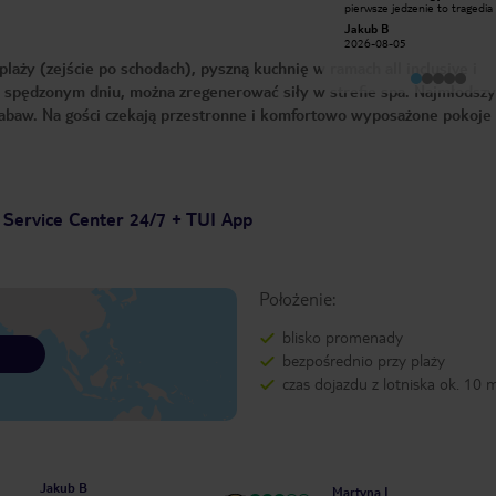
pierwsze jedzenie to tragedia 
animatorzy dbają o to aby się nie
tydz to samo zero urozmaicen
nudzić, jedzenie smaczne.
Jakub B
Wioleta M
następnie drinki w basenie ilo
Serdecznie polecam
2026-08-05
2026-07-27
alkocholu w stosunku do coli 
10 masakra jak soczki a jak
plaży (zejście po schodach), pyszną kuchnię w ramach all inclusive i
poprosiłem o więcej odmawia
cały asortyment alko w plast
spędzonym dniu, można zregenerować siły w strefie spa. Najmłodsz
butelkach .Animatorzy to w o
 zabaw. Na gości czekają przestronne i komfortowo wyposażone pokoje
jakby ich nie było siedzieli w te
swojej szopce i nic wieczoram
bardzo nudno a dodam jeszcz
jedzenie katastrofa nie pole
 Service Center 24/7 + TUI App
Położenie:
blisko promenady
bezpośrednio przy plaży
czas dojazdu z lotniska ok. 10 
Jakub B
Martyna L