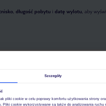
tnisko
,
długość pobytu
i
datę wylotu
, aby wyświe
 2026
do
1 listopada 2026
Dlaczego warto wybrać TUI?
Szczegóły
ść
óży
Tylko u nas opieka na
10
30 lat w Polsce
wakacjach 24/7
jak pliki cookie w celu poprawy komfortu użytkowania strony or
m. Pliki cookie wykorzystywane są także do analizowania ruchu 