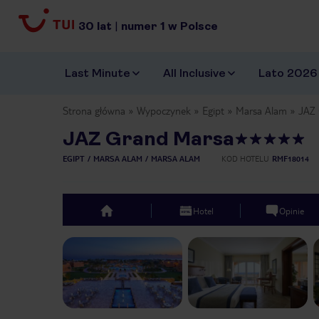
30
lat
|
numer
1
w Polsce
Last Minute
All Inclusive
Lato 2026
Strona główna
Wypoczynek
Egipt
Marsa Alam
JAZ 
JAZ Grand Marsa
EGIPT
MARSA ALAM
MARSA ALAM
KOD HOTELU
RMF18014
Hotel
Opinie
top
Previous slide