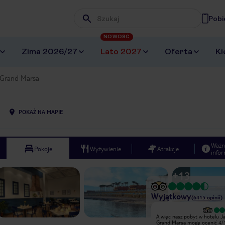
Pobi
Wpisz frazę, której szukasz
NOWOŚĆ
Zima 2026/27
Lato 2027
Oferta
Ki
Grand Marsa
POKAŻ NA MAPIE
Ważn
Pokoje
Wyżywienie
Atrakcje
infor
+
13
Wyjątkowy
(
6415
opinii
)
Wyjątkowy
A więc nasz pobyt w hotelu J
Serdecznie polecam wakacje w tym
Grand Marsa mogę ocenić 4/10
hotelu, świetna atmosfera ,