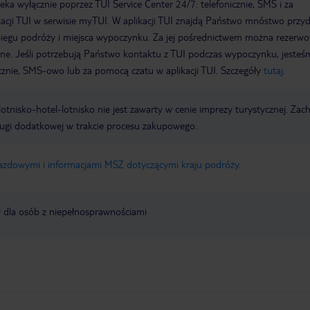
a wyłącznie poprzez TUI Service Center 24/7: telefonicznie, SMS i za
acji TUI w serwisie myTUI. W aplikacji TUI znajdą Państwo mnóstwo przy
biegu podróży i miejsca wypoczynku. Za jej pośrednictwem można rezerw
wne. Jeśli potrzebują Państwo kontaktu z TUI podczas wypoczynku, jeste
icznie, SMS-owo lub za pomocą czatu w aplikacji TUI. Szczegóły
tutaj
.
e lotnisko-hotel-lotnisko nie jest zawarty w cenie imprezy turystycznej. Za
ługi dodatkowej w trakcie procesu zakupowego.
jazdowymi i informacjami MSZ dotyczącymi kraju podróży
.
y dla osób z niepełnosprawnościami