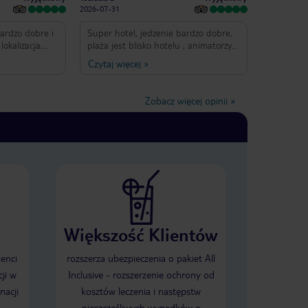
2026-07-31
bardzo dobre i
Super hotel, jedzenie bardzo dobre,
okalizacja,
plaża jest blisko hotelu , animatorzy
. Animatorzy sa
bardzo fajni i dużo jest atrakcji
Czytaj więcej
»
 zabawni. Co
 i jest fajna
Zobacz więcej opinii
»
Większość Klientów
ienci
rozszerza ubezpieczenia o pakiet All
ji w
Inclusive - rozszerzenie ochrony od
nacji
kosztów leczenia i następstw
nieszczęśliwych wypadków o