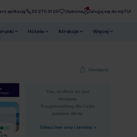
erz aplikację
22 270 31 20
Ulubione
Zaloguj się do myTUI
erunki
Hotele
Atrakcje
Więcej
Udostępnij
e
Ups, ta oferta nie jest
macje
1
/
19
dostępna.
Next slide
Przygotowaliśmy dla Ciebie
podobne oferty:
Zobacz inne ceny i terminy
»
Wyjątkowy
Wyjątkowy
az
Super hotel, jedzenie bardzo dobre i
Super hotel, jedzenie bardzo dobre,
 Po
różnorodne. Przyjemna lokalizacja,
plaża jest blisko hotelu , animatorzy