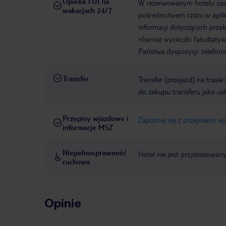
Opieka TUI na
W rezerwowanym hotelu opiek
wakacjach 24/7
pośrednictwem czatu w aplik
informacji dotyczących prze
również wycieczki fakultaty
Państwa dyspozycji: telefon
Transfer
Transfer (przejazd) na trasi
do zakupu transferu jako us
Przepisy wjazdowe i
Zapoznaj się z przepisami w
informacje MSZ
Niepełnosprawność
Hotel nie jest przystosowan
ruchowa
Opinie