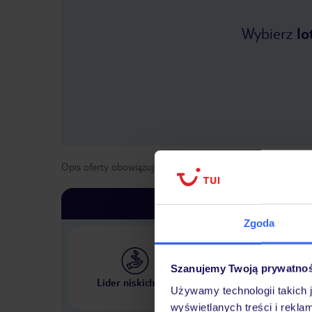
Wybierz
lo
Opis oferty obowiązuje dla wyjazdów w terminie
od
1 maja
Zgoda
Szanujemy Twoją prywatno
Największe biuro podr
Lider niskich cen
w Polsce
Używamy technologii takich 
wyświetlanych treści i rekla