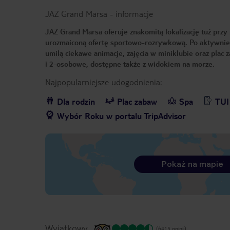
JAZ Grand Marsa
-
informacje
JAZ Grand Marsa oferuje znakomitą lokalizację tuż przy 
urozmaiconą ofertę sportowo-rozrywkową. Po aktywnie 
umilą ciekawe animacje, zajęcia w miniklubie oraz plac
i 2-osobowe, dostępne także z widokiem na morze.
Najpopularniejsze udogodnienia:
Dla rodzin
Plac zabaw
Spa
TUI
Wybór Roku w portalu TripAdvisor
Pokaż na mapie
Wyjątkowy
(6415 opinii)