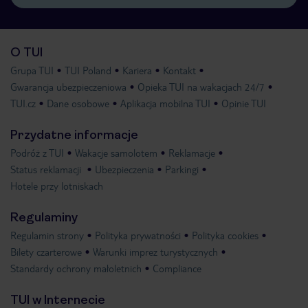
O TUI
Grupa TUI
TUI Poland
Kariera
Kontakt
Gwarancja ubezpieczeniowa
Opieka TUI na wakacjach 24/7
TUI.cz
Dane osobowe
Aplikacja mobilna TUI
Opinie TUI
Przydatne informacje
Podróż z TUI
Wakacje samolotem
Reklamacje
Status reklamacji
Ubezpieczenia
Parkingi
Hotele przy lotniskach
Regulaminy
Regulamin strony
Polityka prywatności
Polityka cookies
Bilety czarterowe
Warunki imprez turystycznych
Standardy ochrony małoletnich
Compliance
TUI w Internecie