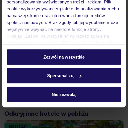
personalizowania wyświetlanych treści i reklam. Pliki
cookie wykorzystywane są także do analizowania ruchu
na naszej stronie oraz oferowania funkcji mediów
Ważne informacje
społecznościowych. Brak zgody lub jej wycofanie może
negatywnie wpłynąć na niektóre funkcje strony.
Klikając „Zezwól na wszystkie” wyrażasz zgodę na
umieszczenie wszystkich plików cookie. Możesz jednak
Często zadawane pytania
personalizować swój wybór wchodząc w zakładkę
Jak zmienić uczestników/osobę zgłaszającą?
„Szczegóły”
Zezwól na wszystkie
Czy w Hotelu będzie przedstawiciel TUI?
Szczegółowe informacje o plikach cookie znajdziesz
Na jakiej podstawie i gdzie otrzymam karty
w
polityce plików cookies
oraz
polityce prywatności
.
pokładowe/bilety lotnicze?
Spersonalizuj
Zobacz więcej
Nie zezwalaj
Odkryj inne hotele w pobliżu
BESTSELLER