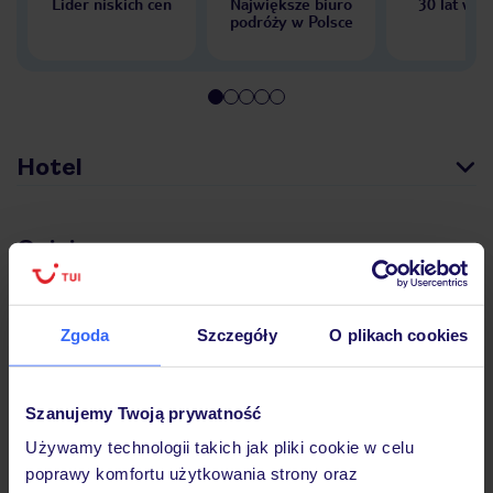
Lider niskich cen
Największe biuro
30 lat w P
podróży w Polsce
Hotel
Opinie
Pokoje
Zgoda
Szczegóły
O plikach cookies
Wyżywienie
Szanujemy Twoją prywatność
Używamy technologii takich jak pliki cookie w celu
poprawy komfortu użytkowania strony oraz
Atrakcje