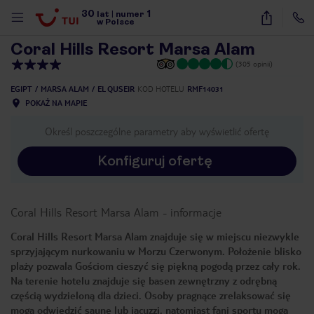
30
1
1
/
45
lat
|
numer
w Polsce
Coral Hills Resort Marsa Alam
(305 opinii)
EGIPT
MARSA ALAM
EL QUSEIR
KOD HOTELU
RMF14031
POKAŻ NA MAPIE
Określ poszczególne parametry aby wyświetlić ofertę
Konfiguruj ofertę
Coral Hills Resort Marsa Alam
-
informacje
Coral Hills Resort Marsa Alam znajduje się w miejscu niezwykle
sprzyjającym nurkowaniu w Morzu Czerwonym. Położenie blisko
plaży pozwala Gościom cieszyć się piękną pogodą przez cały rok.
Na terenie hotelu znajduje się basen zewnętrzny z odrębną
częścią wydzieloną dla dzieci. Osoby pragnące zrelaksować się
nute
mogą odwiedzić saunę lub jacuzzi, natomiast fani sportu mogą