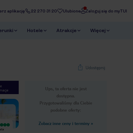
erz aplikację
22 270 31 20
Ulubione
Zaloguj się do myTUI
erunki
Hotele
Atrakcje
Więcej
Udostępnij
e
Ups, ta oferta nie jest
macje
1
/
24
dostępna.
Next slide
Przygotowaliśmy dla Ciebie
podobne oferty:
Zobacz inne ceny i terminy
»
Wyjątkowy
Wyjątkowy
sta
miejsce idealne pod każdym
Wspaniale miejsce pełne uroczych i
e
względem,Serdecznie polecam,
przemiłych ludzi. Przepyszne