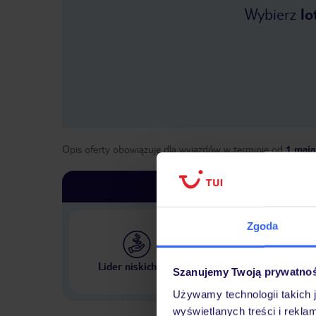
Wybierz
lo
Opis oferty obowiązuje dla wyjazdów w terminie
od
1 maja
Zgoda
Największe biuro podr
Lider niskich cen
Szanujemy Twoją prywatno
w Polsce
Używamy technologii takich 
wyświetlanych treści i rekla