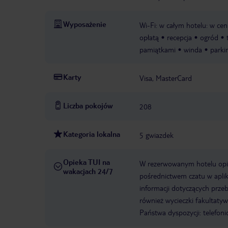
Wyposażenie
Wi-Fi: w całym hotelu: w ceni
opłatą
recepcja
ogród
pamiątkami
winda
parki
Karty
Visa, MasterCard
Liczba pokojów
208
Kategoria lokalna
5 gwiazdek
Opieka TUI na
W rezerwowanym hotelu opiek
wakacjach 24/7
pośrednictwem czatu w aplik
informacji dotyczących prze
również wycieczki fakultaty
Państwa dyspozycji: telefon