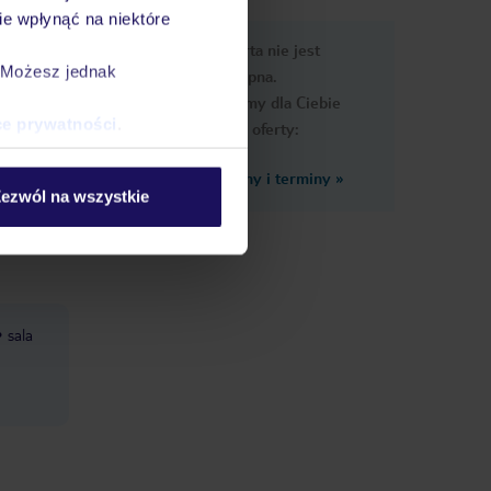
e wpłynąć na niektóre
e
Ups, ta oferta nie jest
macje
. Możesz jednak
dostępna.
Przygotowaliśmy dla Ciebie
ce prywatności
.
podobne oferty:
Zobacz inne ceny i terminy
»
e
ezwól na wszystkie
nie,
sala