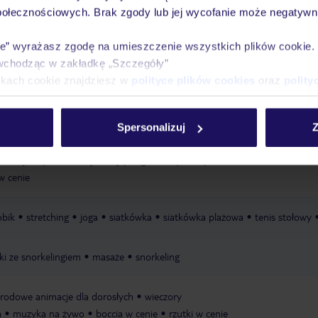
połecznościowych. Brak zgody lub jej wycofanie może negatywni
Ważn
Pokoje
Wyżywienie
Atrakcje
infor
ie” wyrażasz zgodę na umieszczenie wszystkich plików cookie
wchodząc w zakładkę „Szczegóły”
ikach cookie znajdziesz w
polityce plików cookies
oraz
polity
rywatna
piaszczysta
leżaki w cenie
parasole w cenie
ręczniki w ceni
Spersonalizuj
Z
zewnętrzny, ze słodką wodą, podgrzewany: listopad - kwiecień, leżaki: w ce
 w cenie
obik
stretching
joga
siatkówka
siatkówka plażowa
tenis stołowy
ki ze snorkelingiem
masaże
snorkeling
rodowe animacje dla dorosłych
wieczory
a
muzyka na żywo
boccia w cenie
rzutki w cenie