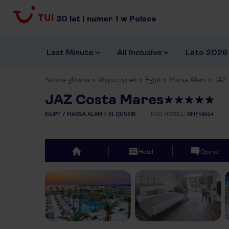
30
lat
|
numer
1
w Polsce
Last Minute
All Inclusive
Lato 2026
Strona główna
Wypoczynek
Egipt
Marsa Alam
JAZ 
JAZ Costa Mares
EGIPT
MARSA ALAM
EL QUSEIR
KOD HOTELU
RMF18024
Hotel
Opinie
top
Previous slide