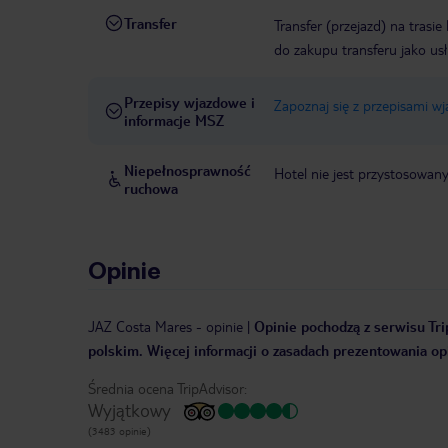
Transfer
Transfer (przejazd) na trasi
do zakupu transferu jako us
Przepisy wjazdowe i
Zapoznaj się z przepisami w
informacje MSZ
Niepełnosprawność
Hotel nie jest przystosowan
ruchowa
Opinie
JAZ Costa Mares
-
opinie
|
Opinie pochodzą z serwisu Tri
polskim. Więcej informacji o zasadach prezentowania opi
Średnia ocena TripAdvisor:
Wyjątkowy
(3483 opinie)