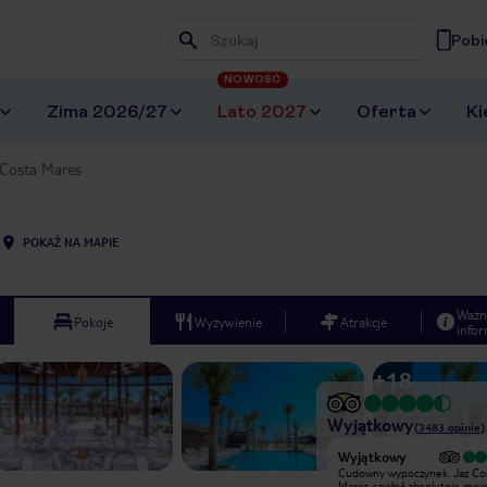
Pobi
Wpisz frazę, której szukasz
NOWOŚĆ
Zima 2026/27
Lato 2027
Oferta
Ki
Costa Mares
POKAŻ NA MAPIE
Ważn
Pokoje
Wyżywienie
Atrakcje
infor
+
18
Wyjątkowy
(
3483
opinie
)
Wyjątkowy
Wyjątkowy
Jeden z lepszych hoteli w których
Cudowny wypoczynek. Jaz Co
byłam.Lokalizacja blisko lotniska - 10
Mares spełnił absolutnie moj