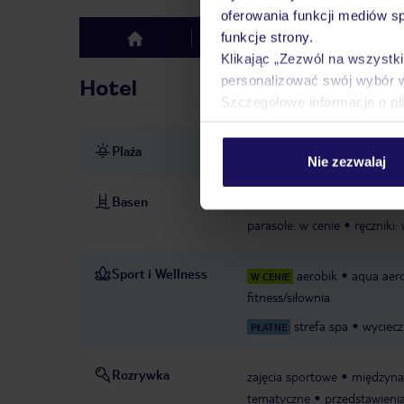
oferowania funkcji mediów s
funkcje strony.
Hotel
Opinie
top
Klikając „Zezwól na wszystk
personalizować swój wybór 
Hotel
Szczegółowe informacje o pl
Plaża
bezpośrednio przy plaży
p
Nie zezwalaj
Basen
basen „Main Pool": w cenie, 
parasole: w cenie
ręczniki:
Sport i Wellness
aerobik
aqua aer
W CENIE
fitness/siłownia
strefa spa
wyciecz
PŁATNE
Rozrywka
zajęcia sportowe
międzyna
tematyczne
przedstawieni