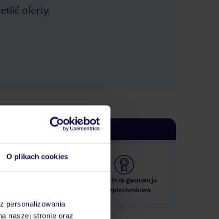
tlić oferty.
O plikach cookies
 000 hoteli w ponad 50
Najwyższa gwarancja
krajach
ubezpieczeniowa
az personalizowania
na naszej stronie oraz