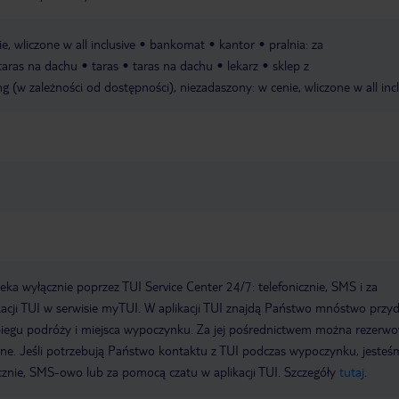
e, wliczone w all inclusive
bankomat
kantor
pralnia: za
taras na dachu
taras
taras na dachu
lekarz
sklep z
ng (w zależności od dostępności), niezadaszony: w cenie, wliczone w all inc
a wyłącznie poprzez TUI Service Center 24/7: telefonicznie, SMS i za
acji TUI w serwisie myTUI. W aplikacji TUI znajdą Państwo mnóstwo przy
biegu podróży i miejsca wypoczynku. Za jej pośrednictwem można rezerw
wne. Jeśli potrzebują Państwo kontaktu z TUI podczas wypoczynku, jeste
icznie, SMS-owo lub za pomocą czatu w aplikacji TUI. Szczegóły
tutaj
.