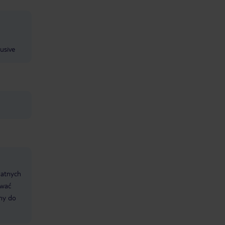
lusive
datnych
ować
śmy do