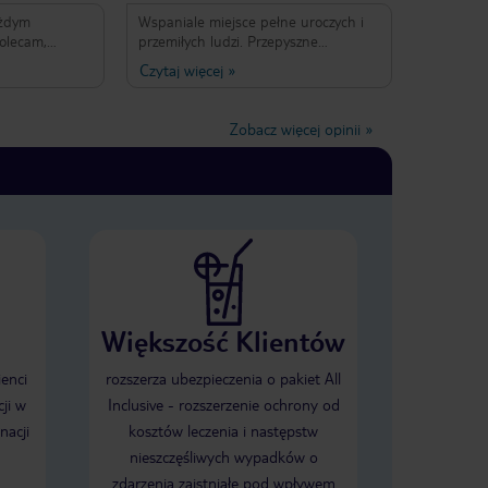
ażdym
Wspaniale miejsce pełne uroczych i
olecam,
przemiłych ludzi. Przepyszne
el Khaled Is the best
jedzenie,cudowna obsługa, zwłaszcza
Czytaj więcej
»
Pani Basma zasługuje na miano
najlepszej recepcjonistki,jaka
kiedykolwiek spotkaliśmy. Wszystko na
Zobacz więcej opinii
»
najwyższym poziomie, dla osób
ceniących spokój i relaks.
Większość Klientów
ienci
rozszerza ubezpieczenia o pakiet All
ji w
Inclusive - rozszerzenie ochrony od
nacji
kosztów leczenia i następstw
nieszczęśliwych wypadków o
zdarzenia zaistniałe pod wpływem