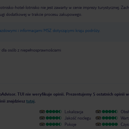
e lotnisko-hotel-lotnisko nie jest zawarty w cenie imprezy turystycznej. Za
ługi dodatkowej w trakcie procesu zakupowego.
jazdowymi i informacjami MSZ dotyczącymi kraju podróży
.
y dla osób z niepełnosprawnościami
pAdvisor. TUI nie weryfikuje opinii. Prezentujemy 5 ostatnich opinii 
nii znajdziesz
tutaj
.
Lokalizacja
Obsł
Jakość noclegu
Wart
Pokoje
Czys