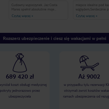
Cudowny wypoczynek. Jaz Costa
miejsce idealne pod k
Mares spełnił absolutnie moje
względem,Serdecznie p
oczekiwania. Mogę się wypowiadać
wspaniały hot
Czytaj więcej
»
Czytaj więcej
»
wyłącznie w superlatywach. Świetne
położenie przy zatoce Mubarak, która
kryje co najpiękniejsze w morzu
Czerwonym. Fantastyczny, niezwykle
pomocny i miły personel tworzył
Rozszerz ubezpieczenie i ciesz się wakacjami w pełni
niezapomnianą atmosferę. Pokoje
przestronne i wygodne. Wrócę tam
napewno.
689 420 zł
Aż 9002
 wyniósł koszt obsługi medycznej
w przypadku tylu rezerwacji Kl
pokryty jednorazowo przez
otrzymali zwrot kosztów wakac
ubezpieczyciela
ramach ubezpieczenia od rezyg