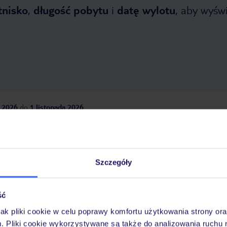
tnisko
,
długość pobytu
i
datę wylotu
, aby wyświe
 2026
do
1 listopada 2026
Dlaczego warto wybrać TUI?
Szczegóły
óży
Tylko u nas opieka na
10
30 lat w Polsce
ść
wakacjach 24/7
jak pliki cookie w celu poprawy komfortu użytkowania strony or
m. Pliki cookie wykorzystywane są także do analizowania ruchu 