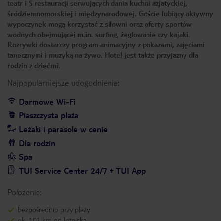
teatr i 5 restauracji serwujących dania kuchni azjatyckiej,
śródziemnomorskiej i międzynarodowej. Goście lubiący aktywny
wypoczynek mogą korzystać z siłowni oraz oferty sportów
wodnych obejmującej m.in. surfing, żeglowanie czy kajaki.
Rozrywki dostarczy program animacyjny z pokazami, zajęciami
tanecznymi i muzyką na żywo. Hotel jest także przyjazny dla
rodzin z dziećmi.
Najpopularniejsze udogodnienia:
Darmowe Wi-Fi
Piaszczysta plaża
Leżaki i parasole w cenie
Dla rodzin
Spa
TUI Service Center 24/7 + TUI App
Położenie:
bezpośrednio przy plaży
ok. 102 km od lotniska