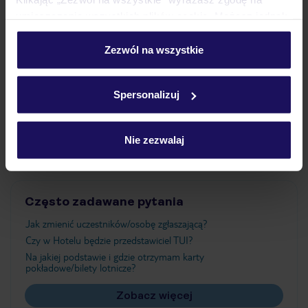
umieszczenie wszystkich plików cookie. Możesz jednak
personalizować swój wybór wchodząc w zakładkę
Wyżywienie
„Szczegóły”
Zezwól na wszystkie
Szczegółowe informacje o plikach cookie znajdziesz
w
polityce plików cookies
oraz
polityce prywatności
.
Atrakcje
Spersonalizuj
Ważne informacje
Nie zezwalaj
Często zadawane pytania
Jak zmienić uczestników/osobę zgłaszającą?
Czy w Hotelu będzie przedstawiciel TUI?
Na jakiej podstawie i gdzie otrzymam karty
pokładowe/bilety lotnicze?
Zobacz więcej