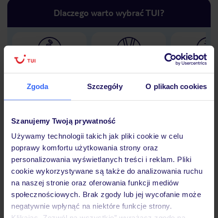
Dlaczego warto wybrać TUI?
Lider niskich cen
Największe biuro
30 lat w P
podróży w Polsce
Zgoda
Szczegóły
O plikach cookies
Szanujemy Twoją prywatność
Hotel
Używamy technologii takich jak pliki cookie w celu
poprawy komfortu użytkowania strony oraz
personalizowania wyświetlanych treści i reklam. Pliki
cookie wykorzystywane są także do analizowania ruchu
Opinie
na naszej stronie oraz oferowania funkcji mediów
społecznościowych. Brak zgody lub jej wycofanie może
negatywnie wpłynąć na niektóre funkcje strony.
Pokoje
Klikając „Zezwól na wszystkie” wyrażasz zgodę na