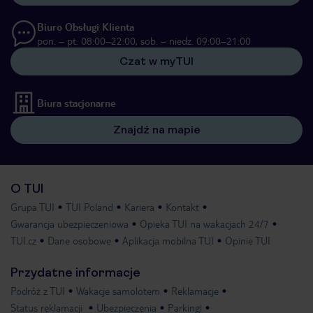
Biuro Obsługi Klienta
pon. – pt. 08:00–22:00, sob. – niedz. 09:00–21:00
Czat w myTUI
Biura stacjonarne
Znajdź na mapie
O TUI
Grupa TUI
TUI Poland
Kariera
Kontakt
Gwarancja ubezpieczeniowa
Opieka TUI na wakacjach 24/7
TUI.cz
Dane osobowe
Aplikacja mobilna TUI
Opinie TUI
Przydatne informacje
Podróż z TUI
Wakacje samolotem
Reklamacje
Status reklamacji
Ubezpieczenia
Parkingi