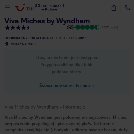
30
1
1
/
20
lat
|
numer
w Polsce
Viva Miches by Wyndham
(1057 opinii)
DOMINIKANA
PUNTA CANA
KOD HOTELU
PUJ50010
POKAŻ NA MAPIE
Ups, ta oferta nie jest dostępna.
Przygotowaliśmy dla Ciebie
podobne oferty:
Zobacz inne ceny i terminy
»
Viva Miches by Wyndham
-
informacje
Viva Miches by Wyndham jest położony w miejscowości Miches,
bezpośrednio przy długiej i piaszczystej plaży. Na terenie
nute
kompleksu znajdują się 3 budynki, odkryty basen z barem, duży