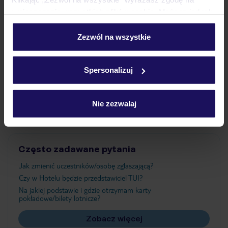
umieszczenie wszystkich plików cookie. Możesz jednak
personalizować swój wybór wchodząc w zakładkę
Wyżywienie
„Szczegóły”
Zezwól na wszystkie
Szczegółowe informacje o plikach cookie znajdziesz
w
polityce plików cookies
oraz
polityce prywatności
.
Atrakcje
Spersonalizuj
Ważne informacje
Nie zezwalaj
Często zadawane pytania
Jak zmienić uczestników/osobę zgłaszającą?
Czy w Hotelu będzie przedstawiciel TUI?
Na jakiej podstawie i gdzie otrzymam karty
pokładowe/bilety lotnicze?
Zobacz więcej