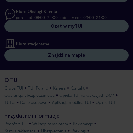
Biuro Obsługi Klienta
pon. – pt. 08:00–22:00, sob. – niedz. 09:00–21:00
Czat w myTUI
Biura stacjonarne
Znajdź na mapie
O TUI
Grupa TUI
TUI Poland
Kariera
Kontakt
Gwarancja ubezpieczeniowa
Opieka TUI na wakacjach 24/7
TUI.cz
Dane osobowe
Aplikacja mobilna TUI
Opinie TUI
Przydatne informacje
Podróż z TUI
Wakacje samolotem
Reklamacje
Status reklamacji
Ubezpieczenia
Parkingi