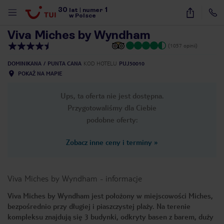
30
1
1
/
20
lat
|
numer
w Polsce
Viva Miches by Wyndham
(1057 opinii)
DOMINIKANA
PUNTA CANA
KOD HOTELU
PUJ50010
POKAŻ NA MAPIE
Ups, ta oferta nie jest dostępna.
Przygotowaliśmy dla Ciebie
podobne oferty:
Zobacz inne ceny i terminy
»
Viva Miches by Wyndham
-
informacje
Viva Miches by Wyndham jest położony w miejscowości Miches,
bezpośrednio przy długiej i piaszczystej plaży. Na terenie
nute
kompleksu znajdują się 3 budynki, odkryty basen z barem, duży