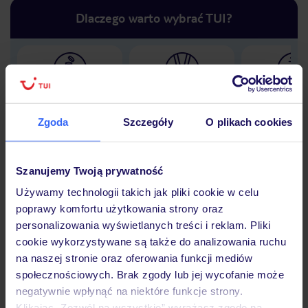
Dlaczego warto wybrać TUI?
Lider niskich cen
Największe biuro
30 lat w P
podróży w Polsce
Zgoda
Szczegóły
O plikach cookies
Szanujemy Twoją prywatność
Hotel
Używamy technologii takich jak pliki cookie w celu
poprawy komfortu użytkowania strony oraz
personalizowania wyświetlanych treści i reklam. Pliki
cookie wykorzystywane są także do analizowania ruchu
Opinie
na naszej stronie oraz oferowania funkcji mediów
społecznościowych. Brak zgody lub jej wycofanie może
negatywnie wpłynąć na niektóre funkcje strony.
Pokoje
Klikając „Zezwól na wszystkie” wyrażasz zgodę na