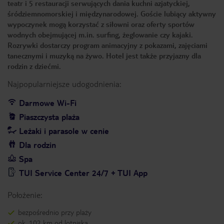
teatr i 5 restauracji serwujących dania kuchni azjatyckiej,
śródziemnomorskiej i międzynarodowej. Goście lubiący aktywny
wypoczynek mogą korzystać z siłowni oraz oferty sportów
wodnych obejmującej m.in. surfing, żeglowanie czy kajaki.
Rozrywki dostarczy program animacyjny z pokazami, zajęciami
tanecznymi i muzyką na żywo. Hotel jest także przyjazny dla
rodzin z dziećmi.
Najpopularniejsze udogodnienia:
Darmowe Wi-Fi
Piaszczysta plaża
Leżaki i parasole w cenie
Dla rodzin
Spa
TUI Service Center 24/7 + TUI App
Położenie:
bezpośrednio przy plaży
ok. 102 km od lotniska