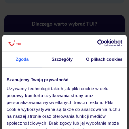
Dlaczego warto wybrać TUI?
Lider niskich cen
Największe biuro
30 lat w P
Zgoda
Szczegóły
O plikach cookies
podróży w Polsce
Szanujemy Twoją prywatność
Używamy technologii takich jak pliki cookie w celu
poprawy komfortu użytkowania strony oraz
Hotel
personalizowania wyświetlanych treści i reklam. Pliki
cookie wykorzystywane są także do analizowania ruchu
na naszej stronie oraz oferowania funkcji mediów
Opinie
społecznościowych. Brak zgody lub jej wycofanie może