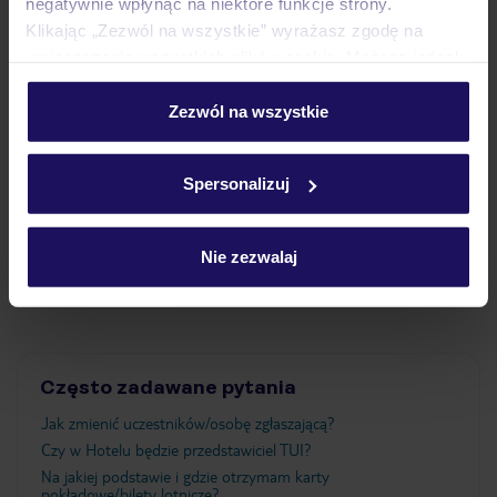
negatywnie wpłynąć na niektóre funkcje strony.
Klikając „Zezwól na wszystkie” wyrażasz zgodę na
Pokoje
umieszczenie wszystkich plików cookie. Możesz jednak
personalizować swój wybór wchodząc w zakładkę
„Szczegóły”
Zezwól na wszystkie
Wyżywienie
Szczegółowe informacje o plikach cookie znajdziesz
w
polityce plików cookies
oraz
polityce prywatności
.
Spersonalizuj
Atrakcje
Nie zezwalaj
Ważne informacje
Często zadawane pytania
Jak zmienić uczestników/osobę zgłaszającą?
Czy w Hotelu będzie przedstawiciel TUI?
Na jakiej podstawie i gdzie otrzymam karty
pokładowe/bilety lotnicze?