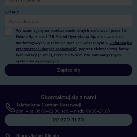
E-MAIL*
Wyrażam zgodę na przetwarzanie danych osobowych przez TUI
Poland Sp. z o.o. i TUI Poland Dystrybucja Sp. z o.o. w celach
marketingowych, w zakresie oraz celu wskazanym w
„Informacji o
przetwarzaniu danych osobowych”
, poprzez elektroniczną formę
komunikacji (e-mail), także z użyciem tzw. automatycznych
systemów wywołujących.
Zapisz się
Skontaktuj się z nami
Telefoniczne Centrum Rezerwacji
pon. – pt. 08:00–22:00, sob. – niedz. 09:00–21:00
22 270 31 20
Biuro Obsługi Klienta