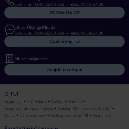
pon. – pt. 08:00–22:00, sob. – niedz. 09:00–21:00
22 255 04 02
Biuro Obsługi Klienta
pon. – pt. 08:00–22:00, sob. – niedz. 09:00–21:00
Czat w myTUI
Biura stacjonarne
Znajdź na mapie
O TUI
Grupa TUI
TUI Poland
Kariera
Kontakt
Gwarancja ubezpieczeniowa
Opieka TUI na wakacjach 24/7
TUI.cz
Dane osobowe
Aplikacja mobilna TUI
Opinie TUI
Przydatne informacje