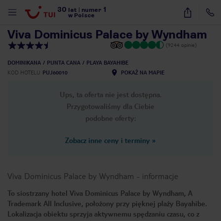
30
1
1
/
24
lat
|
numer
w Polsce
Viva Dominicus Palace by Wyndham
(9244 opinie)
DOMINIKANA
PUNTA CANA
PLAYA BAYAHIBE
KOD HOTELU
PUJ60010
POKAŻ NA MAPIE
Ups, ta oferta nie jest dostępna.
Przygotowaliśmy dla Ciebie
podobne oferty:
Zobacz inne ceny i terminy
»
Viva Dominicus Palace by Wyndham
-
informacje
To siostrzany hotel Viva Dominicus Palace by Wyndham, A
Trademark All Inclusive, położony przy pięknej plaży Bayahibe.
nute
Lokalizacja obiektu sprzyja aktywnemu spędzaniu czasu, co z