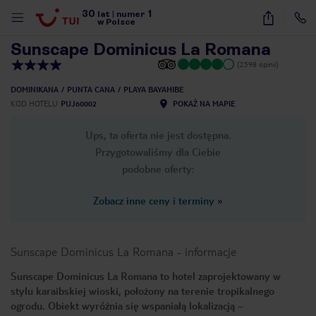
30
1
1
/
32
lat
|
numer
w Polsce
Sunscape Dominicus La Romana
(2598 opinii)
DOMINIKANA
PUNTA CANA
PLAYA BAYAHIBE
KOD HOTELU
PUJ60002
POKAŻ NA MAPIE
Ups, ta oferta nie jest dostępna.
Przygotowaliśmy dla Ciebie
podobne oferty:
Zobacz inne ceny i terminy
»
Sunscape Dominicus La Romana
-
informacje
Sunscape Dominicus La Romana to hotel zaprojektowany w
stylu karaibskiej wioski, położony na terenie tropikalnego
nute
ogrodu. Obiekt wyróżnia się wspaniałą lokalizacją –