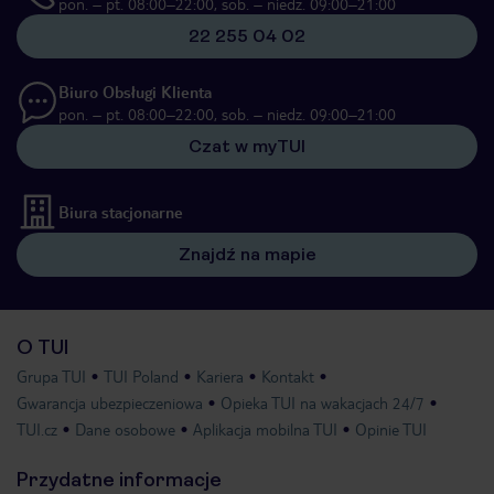
pon. – pt. 08:00–22:00, sob. – niedz. 09:00–21:00
22 255 04 02
Biuro Obsługi Klienta
pon. – pt. 08:00–22:00, sob. – niedz. 09:00–21:00
Czat w myTUI
Biura stacjonarne
Znajdź na mapie
O TUI
Grupa TUI
TUI Poland
Kariera
Kontakt
Gwarancja ubezpieczeniowa
Opieka TUI na wakacjach 24/7
TUI.cz
Dane osobowe
Aplikacja mobilna TUI
Opinie TUI
Przydatne informacje