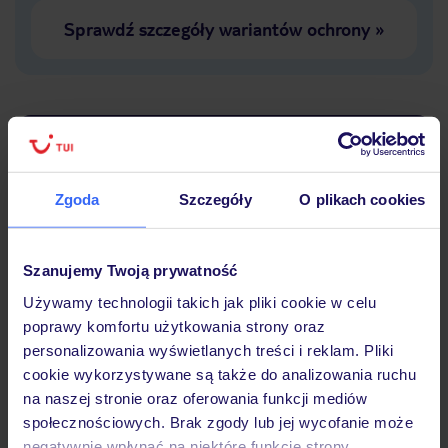
Sprawdź szczegóły wariantów ochrony
»
Dlaczego warto wybrać TUI?
Zgoda
Szczegóły
O plikach cookies
Lider niskich cen
Największe biuro
30 lat w P
podróży w Polsce
Szanujemy Twoją prywatność
Używamy technologii takich jak pliki cookie w celu
poprawy komfortu użytkowania strony oraz
personalizowania wyświetlanych treści i reklam. Pliki
cookie wykorzystywane są także do analizowania ruchu
Hotel
na naszej stronie oraz oferowania funkcji mediów
społecznościowych. Brak zgody lub jej wycofanie może
negatywnie wpłynąć na niektóre funkcje strony.