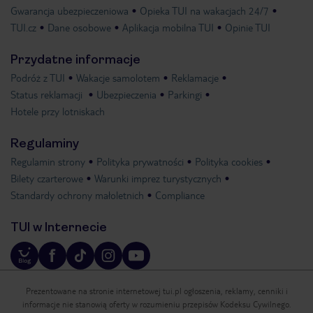
Gwarancja ubezpieczeniowa
Opieka TUI na wakacjach 24/7
TUI.cz
Dane osobowe
Aplikacja mobilna TUI
Opinie TUI
Przydatne informacje
Podróż z TUI
Wakacje samolotem
Reklamacje
Status reklamacji
Ubezpieczenia
Parkingi
Hotele przy lotniskach
Regulaminy
Regulamin strony
Polityka prywatności
Polityka cookies
Bilety czarterowe
Warunki imprez turystycznych
Standardy ochrony małoletnich
Compliance
TUI w Internecie
Prezentowane na stronie internetowej tui.pl ogłoszenia, reklamy, cenniki i
informacje nie stanowią oferty w rozumieniu przepisów Kodeksu Cywilnego.