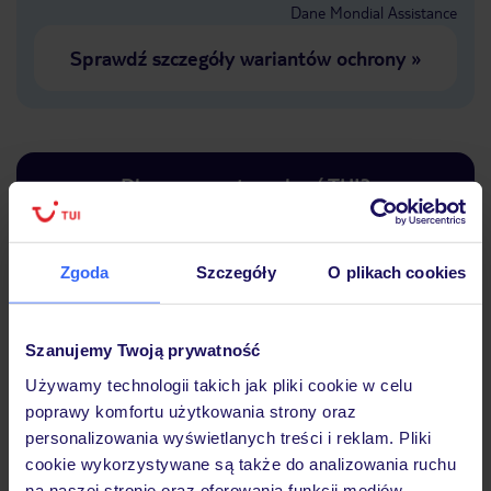
Dane Mondial Assistance
Sprawdź szczegóły wariantów ochrony
»
Dlaczego warto wybrać TUI?
Zgoda
Szczegóły
O plikach cookies
Lider niskich cen
Największe biuro
30 lat w P
podróży w Polsce
Szanujemy Twoją prywatność
Używamy technologii takich jak pliki cookie w celu
poprawy komfortu użytkowania strony oraz
personalizowania wyświetlanych treści i reklam. Pliki
Hotel
cookie wykorzystywane są także do analizowania ruchu
na naszej stronie oraz oferowania funkcji mediów