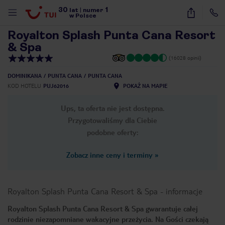
30
1
1
/
35
lat
|
numer
w Polsce
Royalton Splash Punta Cana Resort
& Spa
(16028 opinii)
DOMINIKANA
PUNTA CANA
PUNTA CANA
KOD HOTELU
PUJ62016
POKAŻ NA MAPIE
Ups, ta oferta nie jest dostępna.
Przygotowaliśmy dla Ciebie
podobne oferty:
Zobacz inne ceny i terminy
»
Royalton Splash Punta Cana Resort & Spa
-
informacje
Royalton Splash Punta Cana Resort & Spa gwarantuje całej
nute
rodzinie niezapomniane wakacyjne przeżycia. Na Gości czekają