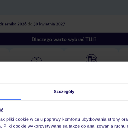
dziernika 2026
do
30 kwietnia 2027
Dlaczego warto wybrać TUI?
óży
Tylko u nas opieka na
10
30 lat w Polsce
wakacjach 24/7
Szczegóły
Pokoje
Wyżywienie
Atrakcje
Ważne i
ść
jak pliki cookie w celu poprawy komfortu użytkowania strony or
m. Pliki cookie wykorzystywane są także do analizowania ruchu 