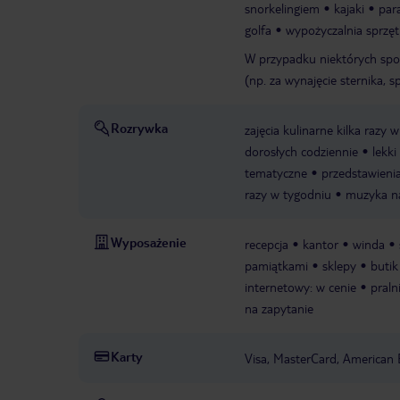
snorkelingiem
kajaki
para
golfa
wypożyczalnia sprzęt
W przypadku niektórych spo
(np. za wynajęcie sternika, sp
Rozrywka
zajęcia kulinarne kilka razy 
dorosłych codziennie
lekk
tematyczne
przedstawieni
razy w tygodniu
muzyka na
Wyposażenie
recepcja
kantor
winda
pamiątkami
sklepy
butik
internetowy: w cenie
praln
na zapytanie
Karty
Visa, MasterCard, American 