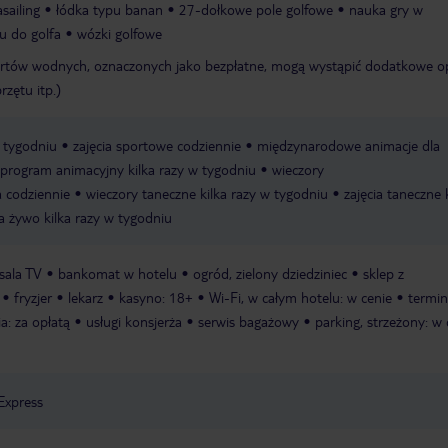
sailing
łódka typu banan
27-dołkowe pole golfowe
nauka gry w
u do golfa
wózki golfowe
rtów wodnych, oznaczonych jako bezpłatne, mogą wystąpić dodatkowe o
rzętu itp.)
w tygodniu
zajęcia sportowe codziennie
międzynarodowe animacje dla
i program animacyjny kilka razy w tygodniu
wieczory
a codziennie
wieczory taneczne kilka razy w tygodniu
zajęcia taneczne 
 żywo kilka razy w tygodniu
sala TV
bankomat w hotelu
ogród, zielony dziedziniec
sklep z
fryzjer
lekarz
kasyno: 18+
Wi-Fi, w całym hotelu: w cenie
termin
ia: za opłatą
usługi konsjerża
serwis bagażowy
parking, strzeżony: w 
Express