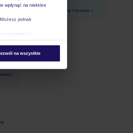
e wpłynąć na niektóre
Zobacz inne ceny i terminy
»
leżaki
. Możesz jednak
ce prywatności
.
menu
plac
ezwól na wszystkie
eżaki: w
lażowe:
ng