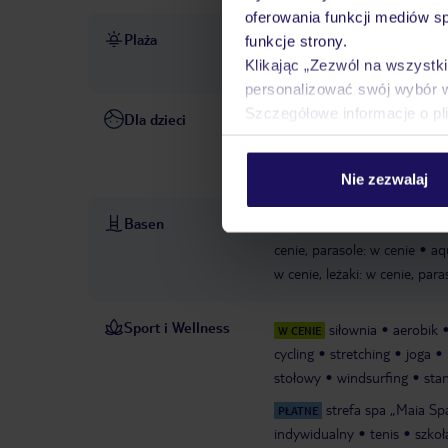
oferowania funkcji mediów s
Plaża
ok. 750 m od plaży Bávaro
funkcje strony.
w cenie
parasole w cenie
Klikając „Zezwól na wszystk
personalizować swój wybór 
Szczegółowe informacje o pl
Dla dzieci
opieka nad dziećmi: za opłat
dla dzieci
bufet dla dzieci
zabaw
animacje dla nasto
Nie zezwalaj
Basen
basen „Main Pool": w cenie, z
cenie, parasole: w cenie
aq
w cenie, leżaki: w cenie, para
Sport i Wellness
siłownia
aerobik
W CENIE
cycling
stretching
joga
stołowy
windsurfing
sta
strefa spa „Maia Sp
PŁATNE
indywidualny
tenis
szkoł