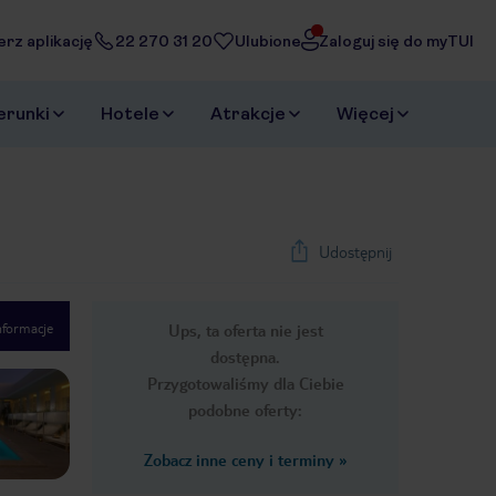
erz aplikację
22 270 31 20
Ulubione
Zaloguj się do myTUI
erunki
Hotele
Atrakcje
Więcej
Udostępnij
nformacje
Ups, ta oferta nie jest
1
/
38
dostępna.
Next slide
Przygotowaliśmy dla Ciebie
podobne oferty:
Zobacz inne ceny i terminy
»