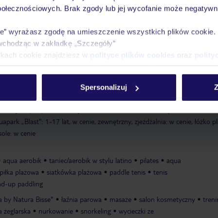
połecznościowych. Brak zgody lub jej wycofanie może negatywni
publiczna (z częścią prywatną hotelu)
piaszczysta
łagodnie opadająca
łóżka balijskie w cenie
restauracja przy plaży
transfer busem w cenie
ie” wyrażasz zgodę na umieszczenie wszystkich plików cookie
wchodząc w zakładkę „Szczegóły”
ikach cookie znajdziesz w
polityce plików cookies
oraz
polity
ą
kojec: w cenie
wysokie krzesełka dla dzieci
klub dla dzieci: do 3 lat
miniklub: 4-12 lat
animacje dla dzieci
pokój gier i zabaw: do 13 lat
latków
wydzielona część basenu dla dzieci
Spersonalizuj
Z
ewnętrzny, wydzielona część basenu dla dzieci, łóżka balijskie: w cenie
l
uapark „Blast": 1-17 lat, w cenie, zewnętrzny, zjeżdżalnia: w cenie, łóżko p
sole: w cenie
aqua aerobik
taniec/aerobik w stylu latino
pilates
aqua
piłka plażowa
siatkówka plażowa
paddle tenis
tenis
nd-up paddling
a by Natura Bisse"
łaźnia parowa
masaże
salon kosmetyczny
treni
a żeglarska
nurkowanie
snorkeling
wycieczki ze