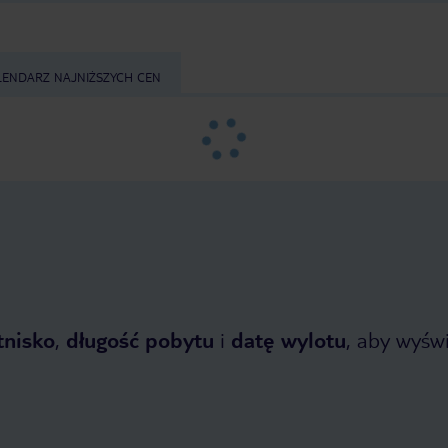
LENDARZ NAJNIŻSZYCH CEN
tnisko
,
długość pobytu
i
datę wylotu
, aby wyświe