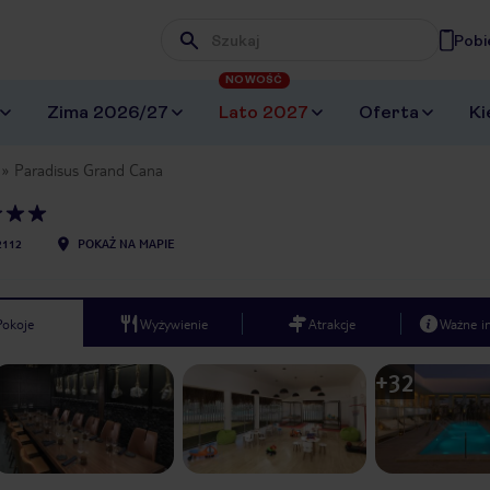
Pobi
Wpisz frazę, której szukasz
NOWOŚĆ
Zima 2026/27
Lato 2027
Oferta
Ki
Paradisus Grand Cana
2112
POKAŻ NA MAPIE
Pokoje
Wyżywienie
Atrakcje
Ważne i
+
32