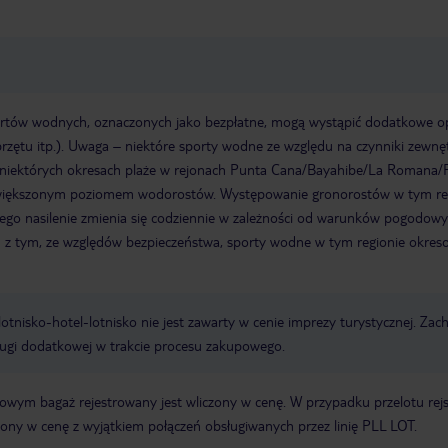
rtów wodnych, oznaczonych jako bezpłatne, mogą wystąpić dodatkowe o
sprzętu itp.). Uwaga – niektóre sporty wodne ze względu na czynniki zewnę
niektórych okresach plaże w rejonach Punta Cana/Bayahibe/La Romana/
zwiększonym poziomem wodorostów. Występowanie gronorostów w tym re
 jego nasilenie zmienia się codziennie w zależności od warunków pogodowy
 z tym, ze względów bezpieczeństwa, sporty wodne w tym regionie okre
e lotnisko-hotel-lotnisko nie jest zawarty w cenie imprezy turystycznej. Za
ługi dodatkowej w trakcie procesu zakupowego.
erowym bagaż rejestrowany jest wliczony w cenę. W przypadku przelotu re
czony w cenę z wyjątkiem połączeń obsługiwanych przez linię PLL LOT.