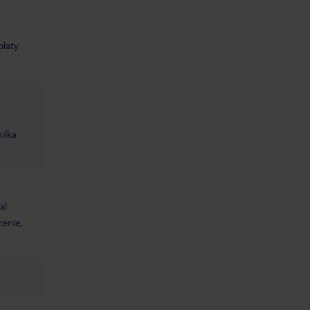
płaty
kilka
al
cenie,