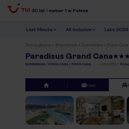
30
lat
|
numer
1
w Polsce
Last Minute
All Inclusive
Lato 2026
Strona główna
Wypoczynek
Dominikana
Punta Cana
Paradisus Grand Cana
DOMINIKANA
PUNTA CANA
PUNTA CANA
KOD HOTELU
PUJ6
Hotel
top
Previous slide