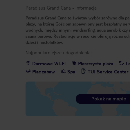
Paradisus Grand Cana
-
informacje
Paradisus Grand Cana to świetny wybór zarówno dla par, 
plaży, na której Gościom zapewniony jest bezpłatny ser
wodnych, między innymi windsurfing, aqua aerobik czy
sauna parowa. Restauracje w resorcie oferują różnorodn
dzieci i nastolatków.
Najpopularniejsze udogodnienia:
Darmowe Wi-Fi
Piaszczysta plaża
Le
Plac zabaw
Spa
TUI Service Center
Pokaż na mapie