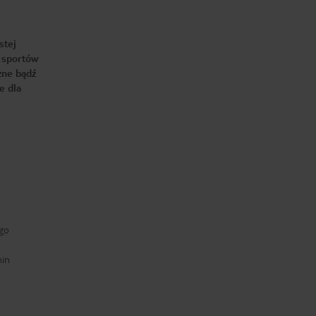
stej
w sportów
zne bądź
e dla
go
min