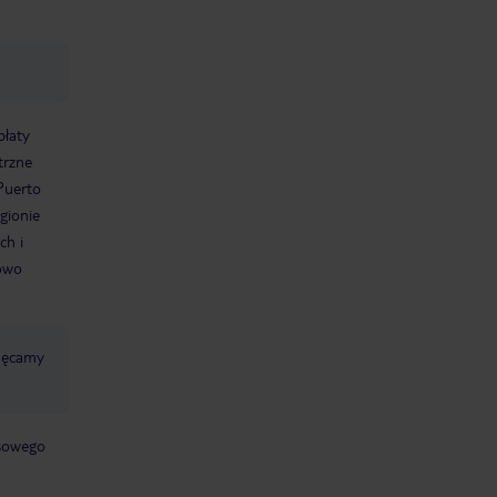
płaty
trzne
Puerto
gionie
ch i
sowo
chęcamy
jsowego