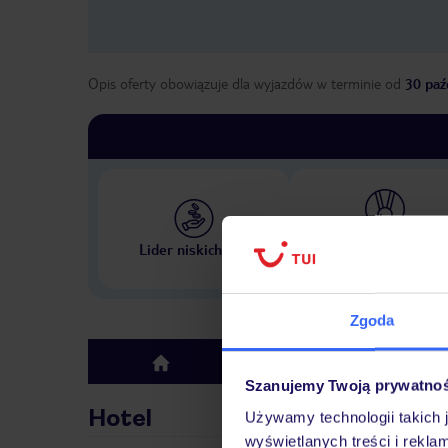
Opis oferty obowiązuje dla wyjazdów w terminie
od
30 paź
Największe biuro podr
Lider niskich cen
w Polsce
Zgoda
Hotel
top
Szanujemy Twoją prywatno
Hotel
Używamy technologii takich 
wyświetlanych treści i rekla