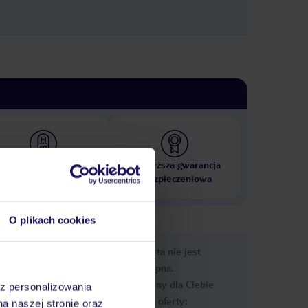
 000 hoteli w ponad 50
Najwyższa gwarancja
krajach
ubezpieczeniowa
O plikach cookies
nformacje
Ups, ta oferta nie jest
dostępna.
Przygotowaliśmy dla Ciebie
az personalizowania
podobne oferty:
na naszej stronie oraz