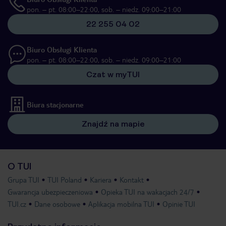
pon. – pt. 08:00–22:00, sob. – niedz. 09:00–21:00
22 255 04 02
Biuro Obsługi Klienta
pon. – pt. 08:00–22:00, sob. – niedz. 09:00–21:00
Czat w myTUI
Biura stacjonarne
Znajdź na mapie
O TUI
Grupa TUI
TUI Poland
Kariera
Kontakt
Gwarancja ubezpieczeniowa
Opieka TUI na wakacjach 24/7
TUI.cz
Dane osobowe
Aplikacja mobilna TUI
Opinie TUI