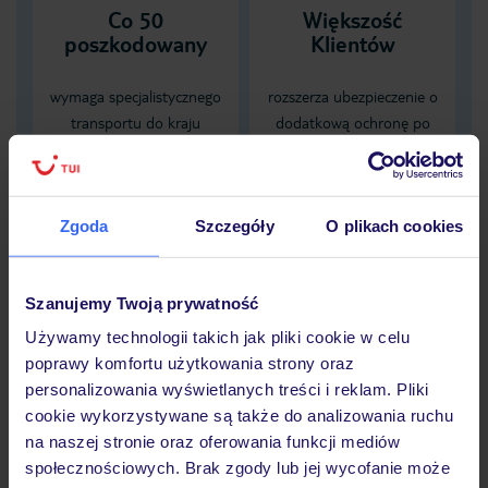
Co 50
Większość
poszkodowany
Klientów
wymaga specjalistycznego
rozszerza ubezpieczenie o
transportu do kraju
dodatkową ochronę po
zamieszkania, karta EKUZ
spożyciu alkoholu
nie zapewnia pokrycia tych
obejmującą NNW
kosztów
zaistniałych pod wpływem
Zgoda
Szczegóły
O plikach cookies
alkoholu
Dane Mondial Assistance
Szanujemy Twoją prywatność
Używamy technologii takich jak pliki cookie w celu
Sprawdź szczegóły
poprawy komfortu użytkowania strony oraz
wariantów ochrony »
personalizowania wyświetlanych treści i reklam. Pliki
cookie wykorzystywane są także do analizowania ruchu
na naszej stronie oraz oferowania funkcji mediów
społecznościowych. Brak zgody lub jej wycofanie może