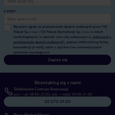
E-MAIL*
Wyrażam zgodę na przetwarzanie danych osobowych przez TUI
Poland Sp. z o.o. i TUI Poland Dystrybucja Sp. z o.o. w celach
marketingowych, w zakresie oraz celu wskazanym w
„Informacji o
przetwarzaniu danych osobowych”
, poprzez elektroniczną formę
komunikacji (e-mail), także z użyciem tzw. automatycznych
systemów wywołujących.
Zapisz się
Skontaktuj się z nami
Telefoniczne Centrum Rezerwacji
pon. – pt. 08:00–22:00, sob. – niedz. 09:00–21:00
22 270 31 20
Biuro Obsługi Klienta