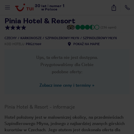
30
1
1
/
26
lat
|
numer
w Polsce
Pinia Hotel & Resort
(256 opinii)
CZECHY
KARKONOSZE
SZPINDLEROWY MŁYN
SZPINDLEROWY MŁYN
KOD HOTELU
PRG27069
POKAŻ NA MAPIE
Ups, ta oferta nie jest dostępna.
Przygotowaliśmy dla Ciebie
podobne oferty:
Zobacz inne ceny i terminy
»
Pinia Hotel & Resort
-
informacje
Hotel położony jest w malowniczej okolicy, na przedmieściach
Szpindlerowego Młyna, jednego z najbardziej znanych górskich
nute
kurortów w Czechach. Jego atutem jest doskonała oferta dla