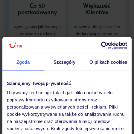
Co 50
Większość
poszkodowany
Klientów
wymaga specjalistycznego
rozszerza ubezpieczenie o
transportu do kraju
dodatkową ochronę po
zamieszkania, karta EKUZ
spożyciu alkoholu
nie zapewnia pokrycia tych
obejmującą NNW
kosztów
zaistniałych pod wpływem
Zgoda
Szczegóły
O plikach cookies
alkoholu
Dane Mondial Assistance
Szanujemy Twoją prywatność
Używamy technologii takich jak pliki cookie w celu
Sprawdź szczegóły
poprawy komfortu użytkowania strony oraz
wariantów ochrony »
personalizowania wyświetlanych treści i reklam. Pliki
cookie wykorzystywane są także do analizowania ruchu
na naszej stronie oraz oferowania funkcji mediów
społecznościowych. Brak zgody lub jej wycofanie może