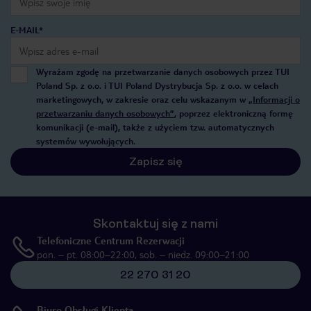
E-MAIL*
Wyrażam zgodę na przetwarzanie danych osobowych przez TUI
Poland Sp. z o.o. i TUI Poland Dystrybucja Sp. z o.o. w celach
marketingowych, w zakresie oraz celu wskazanym w
„Informacji o
przetwarzaniu danych osobowych”
, poprzez elektroniczną formę
komunikacji (e-mail), także z użyciem tzw. automatycznych
systemów wywołujących.
Zapisz się
Skontaktuj się z nami
Telefoniczne Centrum Rezerwacji
pon. – pt. 08:00–22:00, sob. – niedz. 09:00–21:00
22 270 31 20
Biuro Obsługi Klienta