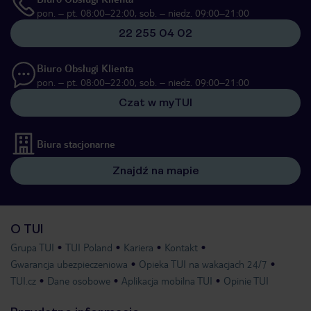
pon. – pt. 08:00–22:00, sob. – niedz. 09:00–21:00
22 255 04 02
Biuro Obsługi Klienta
pon. – pt. 08:00–22:00, sob. – niedz. 09:00–21:00
Czat w myTUI
Biura stacjonarne
Znajdź na mapie
O TUI
Grupa TUI
TUI Poland
Kariera
Kontakt
Gwarancja ubezpieczeniowa
Opieka TUI na wakacjach 24/7
TUI.cz
Dane osobowe
Aplikacja mobilna TUI
Opinie TUI