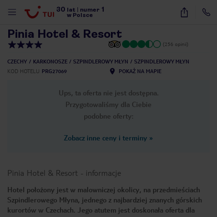
30
1
1
/
26
lat
|
numer
w Polsce
Pinia Hotel & Resort
(256 opinii)
CZECHY
KARKONOSZE
SZPINDLEROWY MŁYN
SZPINDLEROWY MŁYN
KOD HOTELU
PRG27069
POKAŻ NA MAPIE
Ups, ta oferta nie jest dostępna.
Przygotowaliśmy dla Ciebie
podobne oferty:
Zobacz inne ceny i terminy
»
Pinia Hotel & Resort
-
informacje
Hotel położony jest w malowniczej okolicy, na przedmieściach
Szpindlerowego Młyna, jednego z najbardziej znanych górskich
nute
kurortów w Czechach. Jego atutem jest doskonała oferta dla