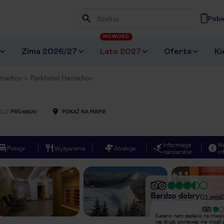
Pobi
Wpisz frazę, której szukasz
NOWOŚĆ
Zima 2026/27
Lato 2027
Oferta
Ki
rrachov
Parkhotel Harrachov
ELU
PRG40020
POKAŻ NA MAPIE
Informacje
W
Pokoje
Wyżywienie
Atrakcje
narciarskie
in
+
11
Bardzo dobry
(
75
opinii
Zakwaterowano nas na 5 piętrze bez
Kazano nam zapłacić na miejs
windy w pokojach na poddaszu.
raz drugi, ponieważ nie mogli 