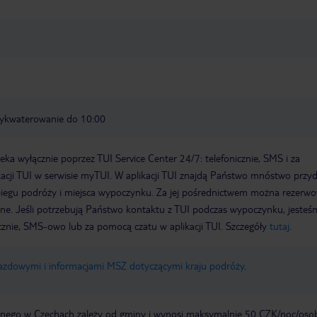
wykwaterowanie do 10:00
a wyłącznie poprzez TUI Service Center 24/7: telefonicznie, SMS i za
acji TUI w serwisie myTUI. W aplikacji TUI znajdą Państwo mnóstwo przy
biegu podróży i miejsca wypoczynku. Za jej pośrednictwem można rezerw
wne. Jeśli potrzebują Państwo kontaktu z TUI podczas wypoczynku, jeste
icznie, SMS-owo lub za pomocą czatu w aplikacji TUI. Szczegóły
tutaj
.
jazdowymi i informacjami MSZ dotyczącymi kraju podróży
.
nego w Czechach zależy od gminy i wynosi maksymalnie 50 CZK/noc/oso