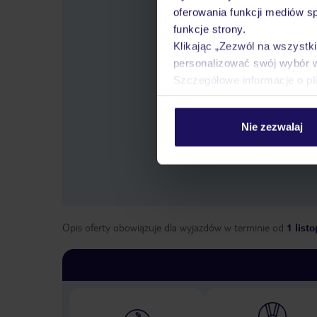
oferowania funkcji mediów s
funkcje strony.
Klikając „Zezwól na wszystk
personalizować swój wybór 
Szczegółowe informacje o pl
Wybier
Nie zezwalaj
Opis oferty obowiązuje dla wyjazdów w terminie
od
1 list