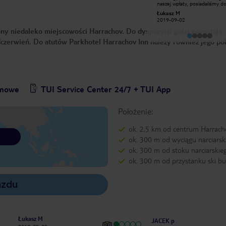
Pokoje bardzo ciasne, ściany nie
naszej wpłaty, posiadaliśmy 
pomalowane. Stołówka jak w barze
rezerwacji a mimo to musieli
zbigniew h
Łukasz M
mlecznym. Do piwa i wina szklanki
płacić. Zwrotu nie otrzymalism
2012-09-06
2019-09-02
musztardówki, jedzenie może być
odzewu z ich strony. Nie pol
chociaż monotonne. Niemcy
ny niedaleko miejscowości Harrachov. Do dyspozycji gości pozostają
zakwaterowani na dole i chyba w
lepszych pokojach? Okolica piękna i
dczerwień. Do atutów Parkhotel Harrachov Inn należy również jego po
dużo tras pieszych w Harachowie.
Taras do remontu, meble na tarasie
do wymiany wszystko z lat 80.
Rezerwację zrobiłem meilem po
polsku bez problemu.
omowe
TUI Service Center 24/7 + TUI App
Położenie:
ok. 2,5 km od centrum Harrach
ok. 300 m od wyciągu narciarsk
ok. 300 m od stoku narciarskie
ok. 300 m od przystanku ski b
azdu
Łukasz M
JACEK p