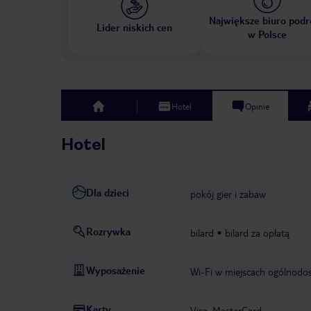
Największe biuro podr
Lider niskich cen
w Polsce
Hotel
Opinie
top
Hotel
Dla dzieci
pokój gier i zabaw
Rozrywka
bilard
bilard za opłatą
Wyposażenie
Wi-Fi w miejscach ogólnodos
Karty
Visa, MasterCard