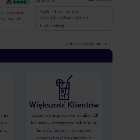
2016-03-28
Ogólnie hotel bardzo
w listopadzie
przeciętny,pokoje stare ale
znej pogody -
czyste,obsługa przeciętna. Hotel
ju na Certową
Czytaj więcej
»
położony jest blisko stoku około 20
i pobliżu
minut do miasteczka, brak chodnika
otelu
trzeba iść ulica.Jedzenie to jakaś
 dniu
Zobacz więcej opinii
»
masakra rozumiem że hotel oszczędza
i jest mały wybór ale jakość jedzenia
to dramat i wielki smród.Hotel
nastawiony jest na turystów z
Niemiec tak jak całe to brzydkie i
ponure pseudo miasteczko
Harrachov.Zalecam nocowanie po
Polskiej stronie i odradzam Parkhotel.
Większość Klientów
ienci
rozszerza ubezpieczenia o pakiet All
ji w
Inclusive - rozszerzenie ochrony od
nacji
kosztów leczenia i następstw
nieszczęśliwych wypadków o