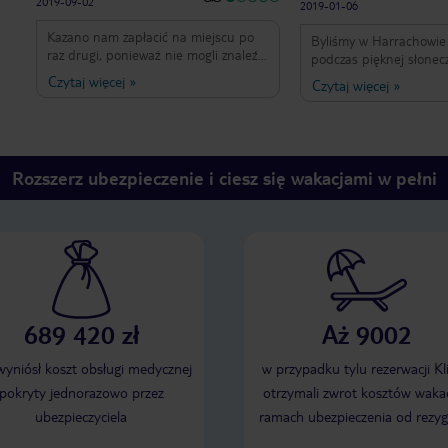
2019-09-02
2019-01-06
Kazano nam zapłacić na miejscu po
Byliśmy w Harrachowie 
raz drugi, ponieważ nie mogli znaleźć
podczas pięknej słonec
naszej wpłaty, posiadaliśmy dowód
wspaniały widok z poko
Czytaj więcej
»
Czytaj więcej
»
rezerwacji a mimo to musieliśmy
Horę ; cisza spokój w hotelu 
płacić. Zwrotu nie otrzymalismy, zero
, wędrówki w pobliżu h
odzewu z ich strony. Nie polecam
pomagają zapomnieć o
codziennym .
Rozszerz ubezpieczenie i ciesz się wakacjami w pełni
689 420 zł
Aż 9002
 wyniósł koszt obsługi medycznej
w przypadku tylu rezerwacji Kl
pokryty jednorazowo przez
otrzymali zwrot kosztów wakac
ubezpieczyciela
ramach ubezpieczenia od rezyg