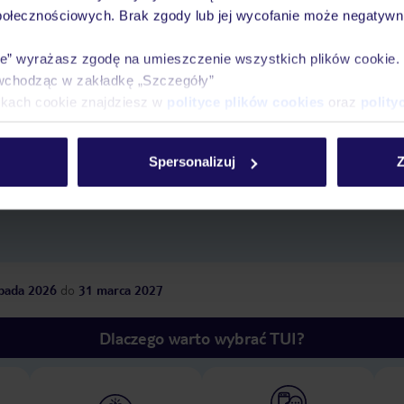
połecznościowych. Brak zgody lub jej wycofanie może negatywni
ie” wyrażasz zgodę na umieszczenie wszystkich plików cookie
wchodząc w zakładkę „Szczegóły”
ikach cookie znajdziesz w
polityce plików cookies
oraz
polity
z
długość pobytu
i
datę wyjazdu
, aby wyświetlić
Spersonalizuj
Z
opada 2026
do
31 marca 2027
Dlaczego warto wybrać TUI?