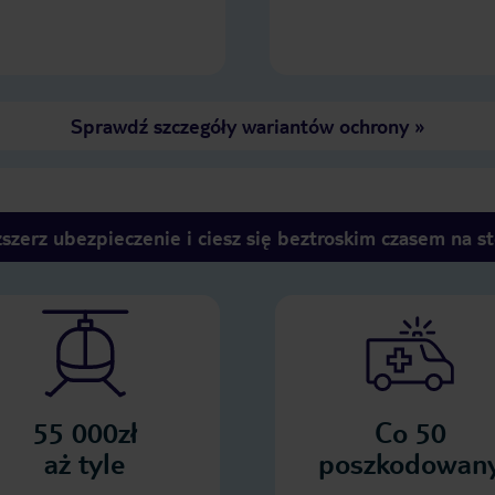
Sprawdź szczegóły wariantów ochrony
»
szerz ubezpieczenie i ciesz się beztroskim czasem na s
55 000zł
Co 50
aż tyle
poszkodowan