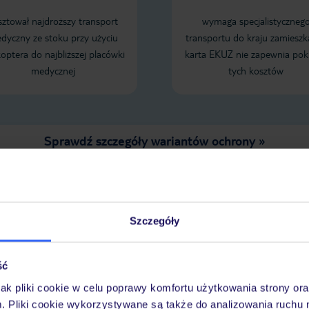
sztował najdroższy transport
wymaga specjalistyczneg
dyczny ze stoku przy użyciu
transportu do kraju zamieszk
koptera do najbliższej placówki
karta EKUZ nie zapewnia pok
medycznej
tych kosztów
Sprawdź szczegóły wariantów ochrony »
LENDARZ NAJNIŻSZYCH CEN
Szczegóły
ść
jak pliki cookie w celu poprawy komfortu użytkowania strony or
m. Pliki cookie wykorzystywane są także do analizowania ruchu 