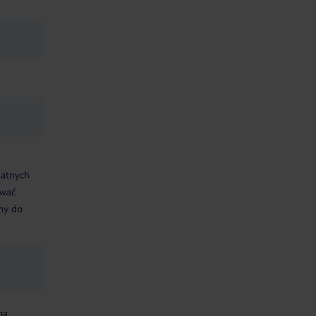
datnych
ować
śmy do
ba.