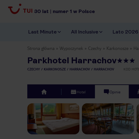
30
lat
|
numer
1
w Polsce
Last Minute
All Inclusive
Lato 2026
Strona główna
Wypoczynek
Czechy
Karkonosze
Ha
Parkhotel Harrachov
CZECHY
KARKONOSZE
HARRACHOV
HARRACHOV
KOD HOT
Hotel
Opinie
top
Previous slide