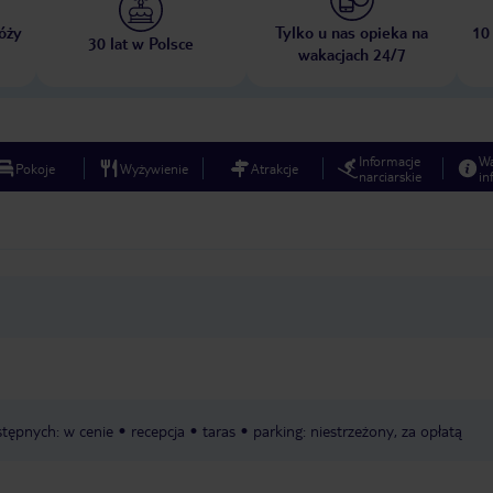
óży
Tylko u nas opieka na
10
30 lat w Polsce
wakacjach 24/7
Informacje
W
Pokoje
Wyżywienie
Atrakcje
narciarskie
in
tępnych: w cenie
recepcja
taras
parking: niestrzeżony, za opłatą