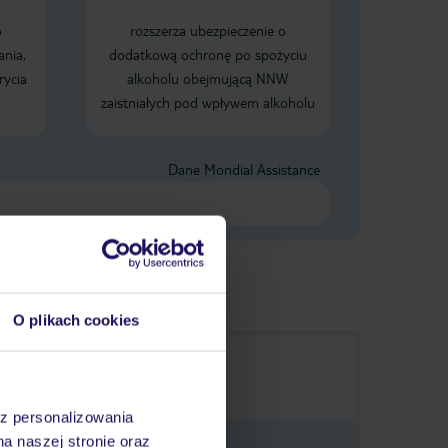
o
rozszerza ubezpieczenie o
ania,
dodatkową ochronę po spożyciu
rycia
alkoholu obejmującą NNW
zaistniałych pod wpływem alkoholu
Dane Mondial Assistance
O plikach cookies
az personalizowania
na naszej stronie oraz