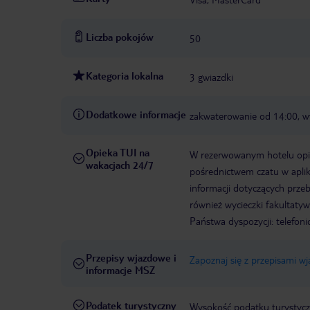
Liczba pokojów
50
Kategoria lokalna
3 gwiazdki
Dodatkowe informacje
zakwaterowanie od 14:00, 
Opieka TUI na
W rezerwowanym hotelu opiek
wakacjach 24/7
pośrednictwem czatu w aplik
informacji dotyczących prze
również wycieczki fakultaty
Państwa dyspozycji: telefon
Przepisy wjazdowe i
Zapoznaj się z przepisami w
informacje MSZ
Podatek turystyczny
Wysokość podatku turystycz