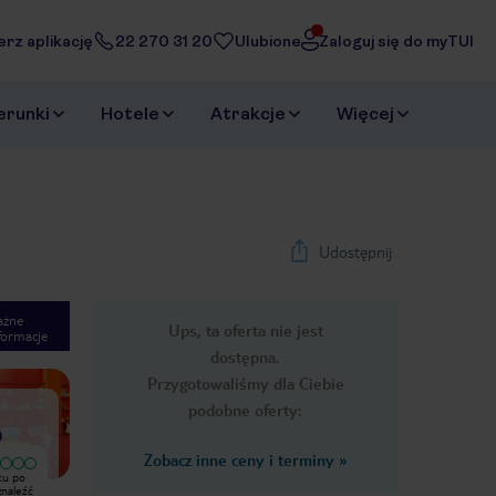
erz aplikację
22 270 31 20
Ulubione
Zaloguj się do myTUI
erunki
Hotele
Atrakcje
Więcej
Udostępnij
ażne
Ups, ta oferta nie jest
formacje
1
/
17
dostępna.
Next slide
Przygotowaliśmy dla Ciebie
podobne oferty:
)
Zobacz inne ceny i terminy
»
Bardzo dobry
cu po
Ogólnie hotel bardzo
Byliśmy w Harrachowie w listopadzie
znaleźć
przeciętny,pokoje stare ale
podczas pięknej słonecznej pogody -