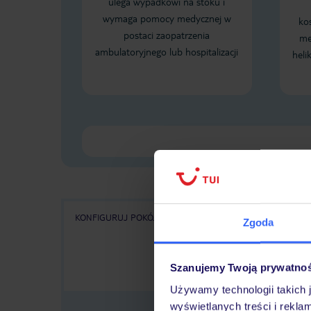
ulega wypadkowi na stoku i
wymaga pomocy medycznej w
ko
postaci zaopatrzenia
me
ambulatoryjnego lub hospitalizacji
heli
KONFIGURUJ POKÓJ
WSZYSTKIE OFERTY
KA
Zgoda
Szanujemy Twoją prywatno
Używamy technologii takich 
wyświetlanych treści i rekla