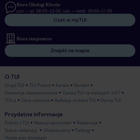
Biuro Obsługi Klienta
pon. – pt. 08:00–22:00, sob. – niedz. 09:00–21:00
Czat w myTUI
Biura stacjonarne
Znajdź na mapie
O TUI
Grupa TUI
TUI Poland
Kariera
Kontakt
Gwarancja ubezpieczeniowa
Opieka TUI na wakacjach 24/7
TUI.cz
Dane osobowe
Aplikacja mobilna TUI
Opinie TUI
Przydatne informacje
Podróż z TUI
Wakacje samolotem
Reklamacje
Status reklamacji
Ubezpieczenia
Parkingi
Hotele przy lotniskach