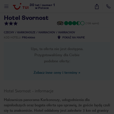
30
1
1
/
28
lat
|
numer
w Polsce
Hotel Svornost
(106 opinii)
CZECHY
KARKONOSZE
HARRACHOV
HARRACHOV
KOD HOTELU
PRG40066
POKAŻ NA MAPIE
Ups, ta oferta nie jest dostępna.
Przygotowaliśmy dla Ciebie
podobne oferty:
Zobacz inne ceny i terminy
»
Hotel Svornost
-
informacje
Malownicza panorama Karkonoszy, udogodnienia dla
najmłodszych oraz bogata oferta spa sprawią, że goście będą czuli
nute
się tu znakomicie. Hotel oddalony jest zaledwie 3 km od granicy