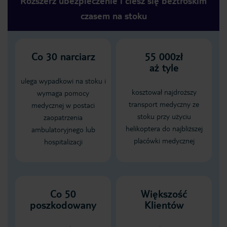
Rozszerz ubezpieczenie i ciesz się beztroskim
czasem na stoku
Co
30
narciarz
55 000zł
aż tyle
ulega wypadkowi na stoku i
kosztował najdroższy
wymaga pomocy
transport medyczny ze
medycznej w postaci
stoku przy użyciu
zaopatrzenia
helikoptera do najbliższej
ambulatoryjnego lub
placówki medycznej
hospitalizacji
Co 50
Większość
poszkodowany
Klientów