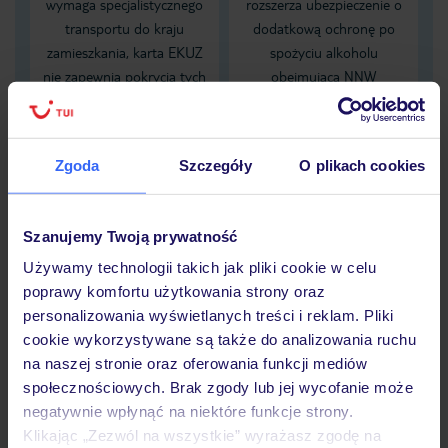
wymaga specjalistycznego
rozszerza ubezpieczenie o
transportu do kraju
dodatkową ochronę po
zamieszkania, karta EKUZ
spożyciu alkoholu
nie zapewnia pokrycia tych
obejmującą NNW
kosztów
zaistniałych pod wpływem
alkoholu
Zgoda
Szczegóły
O plikach cookies
Dane Mondial Assistance
Sprawdź szczegóły
Szanujemy Twoją prywatność
wariantów ochrony »
Używamy technologii takich jak pliki cookie w celu
poprawy komfortu użytkowania strony oraz
personalizowania wyświetlanych treści i reklam. Pliki
cookie wykorzystywane są także do analizowania ruchu
na naszej stronie oraz oferowania funkcji mediów
Dlaczego warto wybrać TUI?
społecznościowych. Brak zgody lub jej wycofanie może
negatywnie wpłynąć na niektóre funkcje strony.
Klikając „Zezwól na wszystkie” wyrażasz zgodę na