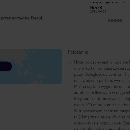
rzeczy wymaga remontu lub
godną polecenia. Nie jest to pierwsza
odświeżenia. Sprzątanie na ni
linia brzegowa, ale jest czysto, tanio,
Marek G
kasiajagoda
poziomie. Wanna z zasłonką z
ogród, basen - czego można chcieć
2026-04-25
2019-01-23
prysznica, brudne stare siliko
więcej. Cypr jest cudowny. Polecam
skrzypiące drzwi ze szparą, ta
o przez narzędzie DeepL
:-)
wszystko słychać z korytarza.
że pościel i ręczniki były czys
recepcji miła obsługa, pani An
z Ukrainy wykazuje dużo atencj
Mniej zaangażowana jest obsł
śniadań, których oferta nas n
zachwyciła. Część jedzenia wyg
na podaną z poprzedniego dni
Niestety nie polecamy.
Położenie:
Hotel położony jest w kurorcie 
około 500 m od piaszczystej i ż
plaży. Odległość do centrum Paf
malowniczym portem, wynosi o
Można się tam wygodnie dosta
autobusem liniowym w ciągu ki
Przystanek autobusowy znajduj
około 100 m od kompleksu hot
W turystycznym centrum miejs
(1,5 km) znajdują się również r
sklepy i lokale rozrywkowe. Cza
na lotnisko, oddalone o około 