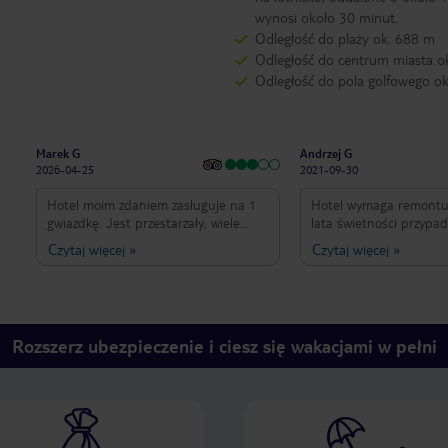
wynosi około 30 minut.
Odległość do plaży ok. 688 m
Odległość do centrum miasta o
Odległość do pola golfowego o
Marek G
Andrzej G
2026-04-25
2021-09-30
Hotel moim zdaniem zasługuje na 1
Hotel wymaga remontu,
gwiazdkę. Jest przestarzały, wiele
lata świetności przypad
rzeczy wymaga remontu lub
lub początek 21 wieku.
Czytaj więcej
»
Czytaj więcej
»
odświeżenia. Sprzątanie na niskim
suficie są kasetony, z z
poziomie. Wanna z zasłonką zamiast
doszło do zalania z pię
prysznica, brudne stare silikony,
pokoju są tylko 3 gniaz
skrzypiące drzwi ze szparą, tak że
to nie koło łóżka tylko
wszystko słychać z korytarza. Dobrze,
koło lodówki..która jest
Rozszerz ubezpieczenie i ciesz się wakacjami w pełni
że pościel i ręczniki były czyste. W
obecnych czasach płat
recepcji miła obsługa, pani Anastazja
lodówka..serio?! pokoje
z Ukrainy wykazuje dużo atencji.
codziennie sprzątane..
Mniej zaangażowana jest obsługa
poplamioną pościel. śn
śniadań, których oferta nas nie
restauracji monotonne i
zachwyciła. Część jedzenia wyglądała
obiadem lepiej lecz ta