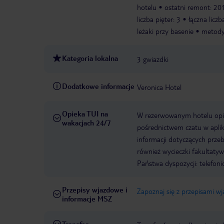
hotelu
ostatni remont: 20
liczba pięter: 3
łączna licz
leżaki przy basenie
metody 
Kategoria lokalna
3 gwiazdki
Dodatkowe informacje
Veronica Hotel
Opieka TUI na
W rezerwowanym hotelu opiek
wakacjach 24/7
pośrednictwem czatu w aplik
informacji dotyczących prze
również wycieczki fakultaty
Państwa dyspozycji: telefon
Przepisy wjazdowe i
Zapoznaj się z przepisami w
informacje MSZ