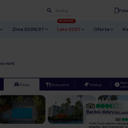
Pobi
Wpisz frazę, której szukasz
NOWOŚĆ
Zima 2026/27
Lato 2027
Oferta
Ki
 NA MAPIE
Ważn
Pokoje
Wyżywienie
Atrakcje
infor
+
14
Bardzo dobry
(
961
opini
Bardzo dobry
Hotel moim zdaniem zasługuj
Hotel Veronica z uwagi na stosunek
gwiazdkę. Jest przestarzały, wi
ceny do jakości usług jest propozycją