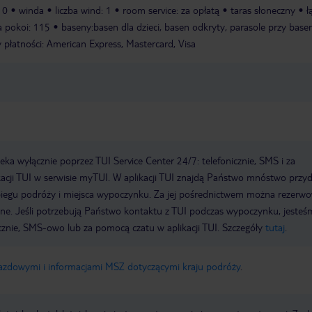
10
winda
liczba wind: 1
room service: za opłatą
taras słoneczny
ł
ba pokoi: 115
baseny:basen dla dzieci, basen odkryty, parasole przy basen
płatności: American Express, Mastercard, Visa
a wyłącznie poprzez TUI Service Center 24/7: telefonicznie, SMS i za
acji TUI w serwisie myTUI. W aplikacji TUI znajdą Państwo mnóstwo przy
biegu podróży i miejsca wypoczynku. Za jej pośrednictwem można rezerw
wne. Jeśli potrzebują Państwo kontaktu z TUI podczas wypoczynku, jeste
icznie, SMS-owo lub za pomocą czatu w aplikacji TUI. Szczegóły
tutaj
.
jazdowymi i informacjami MSZ dotyczącymi kraju podróży
.