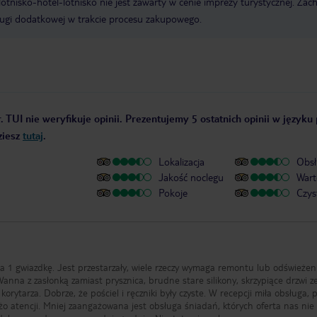
e lotnisko-hotel-lotnisko nie jest zawarty w cenie imprezy turystycznej. Za
ługi dodatkowej w trakcie procesu zakupowego.
. TUI nie weryfikuje opinii. Prezentujemy 5 ostatnich opinii w języku
ziesz
tutaj
.
Lokalizacja
Obsł
Jakość noclegu
Wart
Pokoje
Czys
 1 gwiazdkę. Jest przestarzały, wiele rzeczy wymaga remontu lub odświeżen
anna z zasłonką zamiast prysznica, brudne stare silikony, skrzypiące drzwi z
 korytarza. Dobrze, że pościel i ręczniki były czyste. W recepcji miła obsługa, 
żo atencji. Mniej zaangażowana jest obsługa śniadań, których oferta nas nie