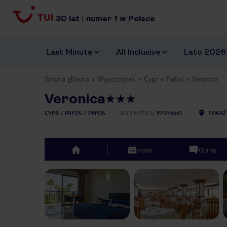
30
lat
|
numer
1
w Polsce
Last Minute
All Inclusive
Lato 2026
Strona główna
Wypoczynek
Cypr
Pafos
Veronica
Veronica
CYPR
PAFOS
PAFOS
KOD HOTELU
PFO10047
POKAŻ
Hotel
Opinie
top
Previous slide