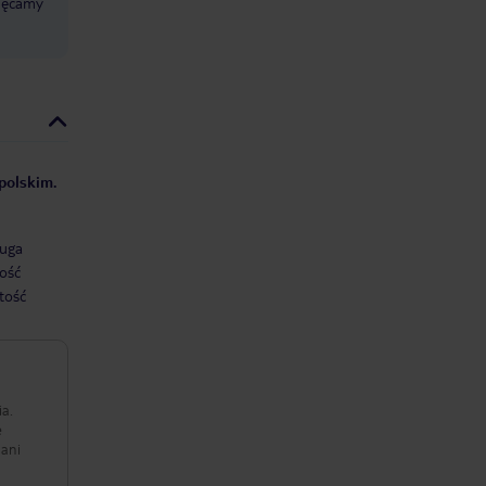
chęcamy
 polskim.
uga
ość
tość
ia.
e
pani