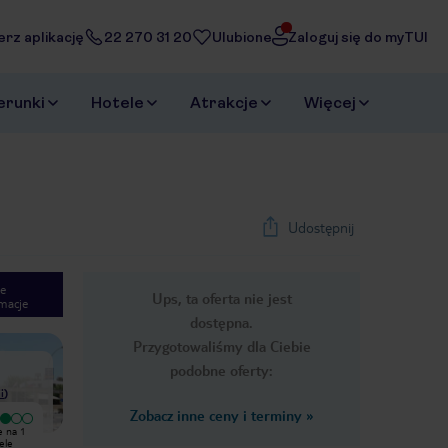
erz aplikację
22 270 31 20
Ulubione
Zaloguj się do myTUI
erunki
Hotele
Atrakcje
Więcej
Udostępnij
e
Ups, ta oferta nie jest
macje
1
/
20
dostępna.
Next slide
Przygotowaliśmy dla Ciebie
podobne oferty:
i
)
Zobacz inne ceny i terminy
»
Bardzo dobry
e na 1
Hotel wymaga remontu, gdyż swoje
Hotel położony w bardzo dobrym
ele
lata świetności przypadają na lata 90
miejscu, przy hotelu jest przystanek