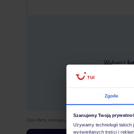
Wybierz
lo
Zgoda
Szanujemy Twoją prywatno
Opis oferty obowiązuje dla wyjazdów w terminie
od
13 lis
Używamy technologii takich 
wyświetlanych treści i rekla