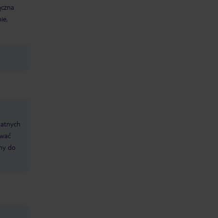
ączna
ie,
datnych
ować
śmy do