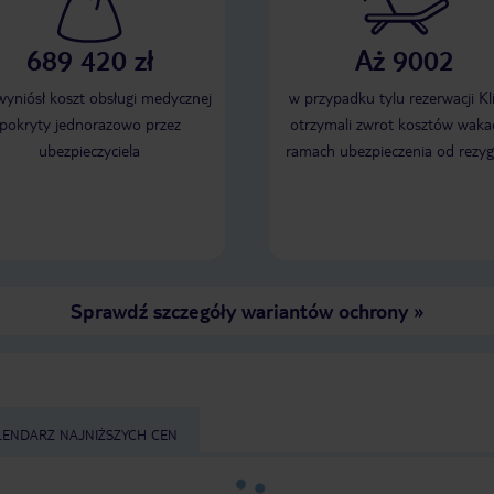
na podaną z poprzedniego dnia.
monotonny. Mały wybór
Niestety nie polecamy.
wersji wyżywienia All in
8 kuponów na drinki na
689 420 zł
Aż 9002
Kupony? znowu styl lat
wygodne. Kawa z auto
 wyniósł koszt obsługi medycznej
w przypadku tylu rezerwacji Kl
obrzydliwa, to samo soki
pokryty jednorazowo przez
otrzymali zwrot kosztów wakac
przesłodzone. Winda ma
Basen ok. W hotelu na 
ubezpieczyciela
ramach ubezpieczenia od rezyg
po rosyjsku. Jeśli nie 
Polsku, niech chociaż 
Angielsku. Zasięg wifi 
pokoju, choć prędkość 
restaturacji goście bez
upominani, ale nie był
noszenia rękawiczek. G
Sprawdź szczegóły wariantów ochrony
Maderze, w hotelu taki
»
Generalnie nie poleca
LENDARZ NAJNIŻSZYCH CEN