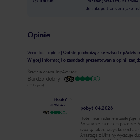
Transfer
Transfer (przejazd) na trasi
do zakupu transferu jako us
Opinie
Veronica
-
opinie
|
Opinie pochodzą z serwisu TripAdvisor
Więcej informacji o zasadach prezentowania opinii znajd
Średnia ocena TripAdvisor:
Bardzo dobry
(961 opinii)
Marek G
2026-04-25
pobyt 04.2026
Hotel moim zdaniem zasługuje na
Sprzątanie na niskim poziomie. W
szparą, tak że wszystko słychać z
Anastazja z Ukrainy wykazuje du