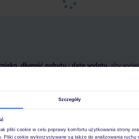
tnisko
,
długość pobytu
i
datę wylotu
, aby wyświe
Szczegóły
ść
topada 2026
do
31 marca 2027
jak pliki cookie w celu poprawy komfortu użytkowania strony or
m. Pliki cookie wykorzystywane są także do analizowania ruchu 