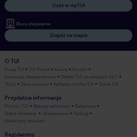
Czat w myTUI
Biura stacjonarne
Znajdź na mapie
O TUI
Grupa TUI
TUI Poland
Kariera
Kontakt
Gwarancja ubezpieczeniowa
Opieka TUI na wakacjach 24/7
TUI.cz
Dane osobowe
Aplikacja mobilna TUI
Opinie TUI
Przydatne informacje
Podróż z TUI
Wakacje samolotem
Reklamacje
Status reklamacji
Ubezpieczenia
Parkingi
Hotele przy lotniskach
Regulaminy