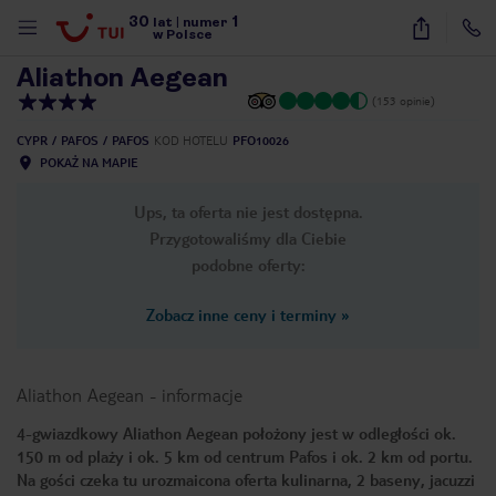
30
1
1
/
31
lat
|
numer
w Polsce
Aliathon Aegean
(153 opinie)
CYPR
PAFOS
PAFOS
KOD HOTELU
PFO10026
POKAŻ NA MAPIE
Ups, ta oferta nie jest dostępna.
Przygotowaliśmy dla Ciebie
podobne oferty:
Zobacz inne ceny i terminy
»
Aliathon Aegean
-
informacje
4-gwiazdkowy Aliathon Aegean położony jest w odległości ok.
150 m od plaży i ok. 5 km od centrum Pafos i ok. 2 km od portu.
nute
Na gości czeka tu urozmaicona oferta kulinarna, 2 baseny, jacuzzi