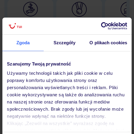
Lider niskich cen
Największe biuro
30 lat w P
podróży w Polsce
Zgoda
Szczegóły
O plikach cookies
Hotel
Szanujemy Twoją prywatność
Używamy technologii takich jak pliki cookie w celu
poprawy komfortu użytkowania strony oraz
Opinie
personalizowania wyświetlanych treści i reklam. Pliki
cookie wykorzystywane są także do analizowania ruchu
na naszej stronie oraz oferowania funkcji mediów
Pokoje
społecznościowych. Brak zgody lub jej wycofanie może
negatywnie wpłynąć na niektóre funkcje strony.
Klikając „Zezwól na wszystkie” wyrażasz zgodę na
Wyżywienie
umieszczenie wszystkich plików cookie. Możesz jednak