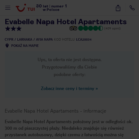
30
1
1
/
31
lat
|
numer
w Polsce
Evabelle Napa Hotel Apartaments
(409 opinii)
CYPR
LARNAKA
AYIA NAPA
KOD HOTELU
LCA20034
POKAŻ NA MAPIE
Ups, ta oferta nie jest dostępna.
Przygotowaliśmy dla Ciebie
podobne oferty:
Zobacz inne ceny i terminy
»
Evabelle Napa Hotel Apartaments
-
informacje
Evabelle Napa Hotel Apartaments położony jest w odległości ok.
300 m od piaszczystej plaży. Niedaleko znajduje się również
nute
przystanek autobusowy, dzięki czemu z łatwością można się