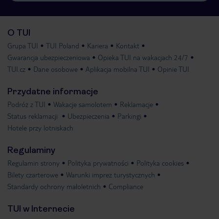
O TUI
Grupa TUI
TUI Poland
Kariera
Kontakt
Gwarancja ubezpieczeniowa
Opieka TUI na wakacjach 24/7
TUI.cz
Dane osobowe
Aplikacja mobilna TUI
Opinie TUI
Przydatne informacje
Podróż z TUI
Wakacje samolotem
Reklamacje
Status reklamacji
Ubezpieczenia
Parkingi
Hotele przy lotniskach
Regulaminy
Regulamin strony
Polityka prywatności
Polityka cookies
Bilety czarterowe
Warunki imprez turystycznych
Standardy ochrony małoletnich
Compliance
TUI w Internecie