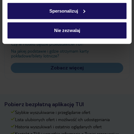
Ważne informacje
w
polityce plików cookies
oraz
polityce prywatności
.
Spersonalizuj
Często zadawane pytania
Nie zezwalaj
Jak zmienić uczestników/osobę zgłaszającą?
Czy w Hotelu będzie przedstawiciel TUI?
Na jakiej podstawie i gdzie otrzymam karty
pokładowe/bilety lotnicze?
Zobacz więcej
Pobierz bezpłatną aplikację TUI
Szybkie wyszukiwanie i przeglądanie ofert
Lista ulubionych ofert i możliwość ich udostępniania
Historia wyszukiwań i ostatnio oglądanych ofert
Kontakt z TUI i wszystkie informacje o Twojej rezerwacji w