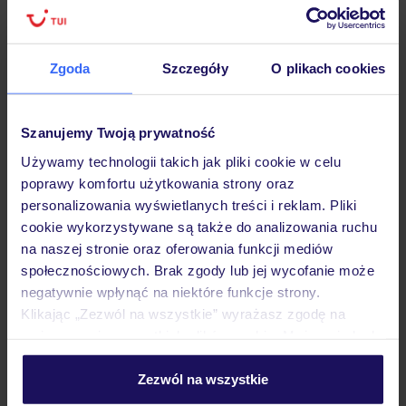
Zgoda
Szczegóły
O plikach cookies
Hotel
Szanujemy Twoją prywatność
Opinie
Używamy technologii takich jak pliki cookie w celu
poprawy komfortu użytkowania strony oraz
Pokoje
personalizowania wyświetlanych treści i reklam. Pliki
cookie wykorzystywane są także do analizowania ruchu
na naszej stronie oraz oferowania funkcji mediów
Wyżywienie
społecznościowych. Brak zgody lub jej wycofanie może
negatywnie wpłynąć na niektóre funkcje strony.
Klikając „Zezwól na wszystkie” wyrażasz zgodę na
umieszczenie wszystkich plików cookie. Możesz jednak
Atrakcje
personalizować swój wybór wchodząc w zakładkę
„Szczegóły”
Zezwól na wszystkie
Szczegółowe informacje o plikach cookie znajdziesz