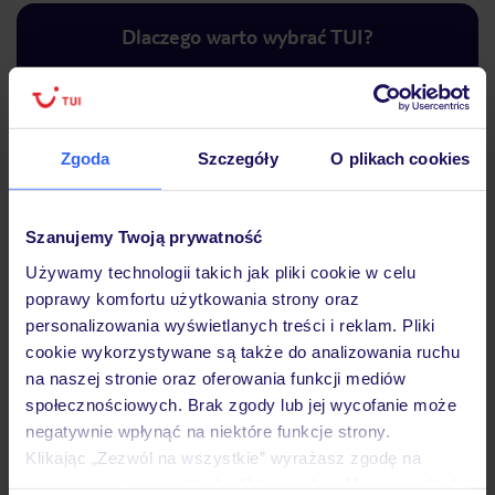
Dlaczego warto wybrać TUI?
Lider niskich cen
Największe biuro
30 lat w P
Zgoda
Szczegóły
O plikach cookies
podróży w Polsce
Szanujemy Twoją prywatność
Używamy technologii takich jak pliki cookie w celu
poprawy komfortu użytkowania strony oraz
Hotel
personalizowania wyświetlanych treści i reklam. Pliki
cookie wykorzystywane są także do analizowania ruchu
na naszej stronie oraz oferowania funkcji mediów
Pokoje
społecznościowych. Brak zgody lub jej wycofanie może
negatywnie wpłynąć na niektóre funkcje strony.
Klikając „Zezwól na wszystkie” wyrażasz zgodę na
Wyżywienie
umieszczenie wszystkich plików cookie. Możesz jednak