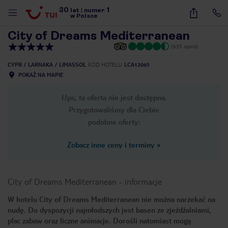
30
1
1
/
59
lat
|
numer
w Polsce
City of Dreams Mediterranean
(635 opinii)
CYPR
LARNAKA
LIMASSOL
KOD HOTELU
LCA12065
POKAŻ NA MAPIE
Ups, ta oferta nie jest dostępna.
Przygotowaliśmy dla Ciebie
podobne oferty:
Zobacz inne ceny i terminy
»
City of Dreams Mediterranean
-
informacje
W hotelu City of Dreams Mediterranean nie można narzekać na
nudę. Do dyspozycji najmłodszych jest basen ze zjeżdżalniami,
nute
plac zabaw oraz liczne animacje. Dorośli natomiast mogą