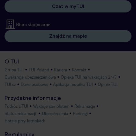
Czat w myTUI
Biura stacjonarne
Znajdź na mapie
O TUI
Grupa TUI
TUI Poland
Kariera
Kontakt
Gwarancja ubezpieczeniowa
Opieka TUI na wakacjach 24/7
TUI.cz
Dane osobowe
Aplikacja mobilna TUI
Opinie TUI
Przydatne informacje
Podróż z TUI
Wakacje samolotem
Reklamacje
Status reklamacji
Ubezpieczenia
Parkingi
Hotele przy lotniskach
Regulaminy