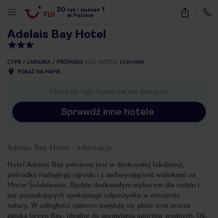
30
1
1
/
29
lat
|
numer
w Polsce
Adelais Bay Hotel
CYPR
LARNAKA
PROTARAS
KOD HOTELU
LCA15006
POKAŻ NA MAPIE
Oferta dla tego hotelu nie jest dostępna.
Sprawdź inne hotele
Adelais Bay Hotel
-
informacje
Hotel Adelais Bay położony jest w doskonałej lokalizacji,
pośrodku rozległego ogrodu i z zachwycającymi widokami na
Morze Śródziemne. Będzie doskonałym wyborem dla rodzin i
par poszukujących spokojnego odpoczynku w otoczeniu
natury. W odległości spaceru znajdują się plaże oraz urocza
nute
zatoka Green Bay, idealne do uprawiania sportów wodnych. Ok.