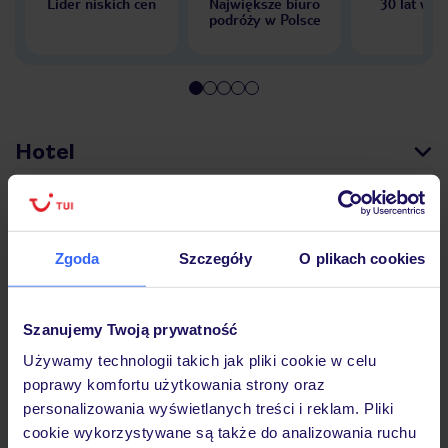
Lider niskich cen
Największe biuro
30 lat w P
podróży w Polsce
Hotel
Pokoje
Zgoda
Szczegóły
O plikach cookies
Wyżywienie
Szanujemy Twoją prywatność
Używamy technologii takich jak pliki cookie w celu
Atrakcje
poprawy komfortu użytkowania strony oraz
personalizowania wyświetlanych treści i reklam. Pliki
cookie wykorzystywane są także do analizowania ruchu
Ważne informacje