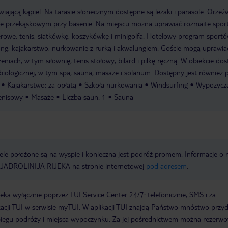
iającą kąpiel. Na tarasie słonecznym dostępne są leżaki i parasole. Orzeź
e przekąskowym przy basenie. Na miejscu można uprawiać rozmaite sport
erowe, tenis, siatkówkę, koszykówkę i minigolfa. Hotelowy program sport
ng, kajakarstwo, nurkowanie z rurką i akwalungiem. Goście mogą uprawia
niach, w tym siłownię, tenis stołowy, bilard i piłkę ręczną. W obiekcie do
biologicznej, w tym spa, sauna, masaże i solarium. Dostępny jest również
Kajakarstwo: za opłatą
Szkoła nurkowania
Windsurfing
Wypożycza
enisowy
Masaże
Liczba saun: 1
Sauna
ele położone są na wyspie i konieczna jest podróż promem. Informacje o r
JADROLINIJA RIJEKA na stronie internetowej
pod adresem
.
a wyłącznie poprzez TUI Service Center 24/7: telefonicznie, SMS i za
acji TUI w serwisie myTUI. W aplikacji TUI znajdą Państwo mnóstwo przy
biegu podróży i miejsca wypoczynku. Za jej pośrednictwem można rezerw