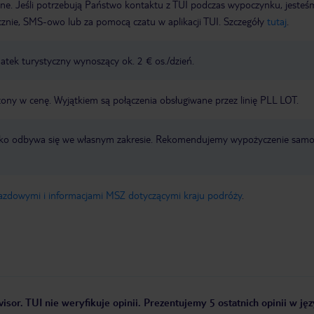
wne. Jeśli potrzebują Państwo kontaktu z TUI podczas wypoczynku, jeste
icznie, SMS-owo lub za pomocą czatu w aplikacji TUI. Szczegóły
tutaj
.
tek turystyczny wynoszący ok. 2 € os./dzień.
zony w cenę. Wyjątkiem są połączenia obsługiwane przez linię PLL LOT.
otnisko odbywa się we własnym zakresie. Rekomendujemy wypożyczenie sa
jazdowymi i informacjami MSZ dotyczącymi kraju podróży
.
isor. TUI nie weryfikuje opinii. Prezentujemy 5 ostatnich opinii w ję