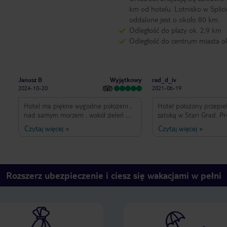
km od hotelu. Lotnisko w Splici
oddalone jest o około 80 km.
Odległość do plaży ok. 2,9 km
Odległość do centrum miasta o
Wyjątkowy
Janusz B
rad_d_iv
2024-10-20
2021-06-19
Hotel ma piękne wygodne położeni ,
Hotel położony przepie
nad samym morzem , wokół zieleń ,
zatoką w Stari Grad. Pr
gęsty sosnowy las , bez tłoku ,
sugerować się opiniam
Czytaj więcej
»
Czytaj więcej
»
kilkadziesiąt metrów od hotelu
i wiecej lat. Obiekt jes
możesz być całkiem sam. Dobre
nowego właściciela, kt
jedzenie , wyśmienity iloraz ceny do
zmienia elementy infra
jakości . Spacer d Starego Gradu
hotelu. Jedzenie jest dobre i wybór
piękną promenada . Dlatego wracam
jest dość duży (przypo
Rozszerz ubezpieczenie i ciesz się wakacjami w pełni
tam rokrocznie. Duzy parking
hotel 2*). Personel jest
widać że chcą jak najsz
piętno dawnego właścic
mają klimatyzację, sa 
lozka, meble. Niestety ł
mocno taka sobie. Na 