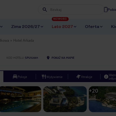
Pobi
Wpisz frazę, której szukasz
NOWOŚĆ
Zima 2026/27
Lato 2027
Oferta
Ki
dkowa
Hotel Arkada
KOD HOTELU
SPU52001
POKAŻ NA MAPIE
Ważn
Pokoje
Wyżywienie
Atrakcje
infor
+
20