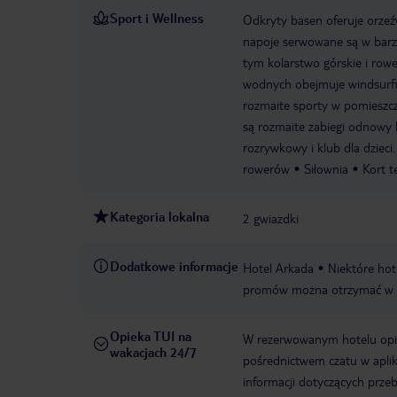
Sport i Wellness
Odkryty basen oferuje orzeźw
napoje serwowane są w barz
tym kolarstwo górskie i row
wodnych obejmuje windsurfi
rozmaite sporty w pomieszcze
są rozmaite zabiegi odnowy 
rozrywkowy i klub dla dzieci.
rowerów
Siłownia
Kort t
Kategoria lokalna
2 gwiazdki
Dodatkowe informacje
Hotel Arkada
Niektóre hot
promów można otrzymać w 
Opieka TUI na
W rezerwowanym hotelu opiek
wakacjach 24/7
pośrednictwem czatu w aplik
informacji dotyczących prze