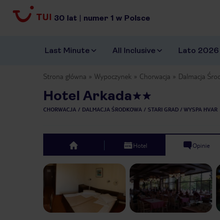
30
lat
|
numer
1
w Polsce
Last Minute
All Inclusive
Lato 2026
Strona główna
Wypoczynek
Chorwacja
Dalmacja Śro
Hotel Arkada
CHORWACJA
DALMACJA ŚRODKOWA
STARI GRAD / WYSPA HVAR
Hotel
Opinie
top
Previous slide