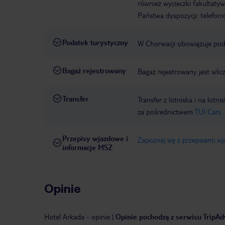
również wycieczki fakultaty
Państwa dyspozycji: telefon
Podatek turystyczny
W Chorwacji obowiązuje poda
Bagaż rejestrowany
Bagaż rejestrowany jest wlic
Transfer
Transfer z lotniska i na l
za pośrednictwem
TUI Cars.
Przepisy wjazdowe i
Zapoznaj się z przepisami w
informacje MSZ
Opinie
Hotel Arkada
-
opinie
|
Opinie pochodzą z serwisu TripAdv