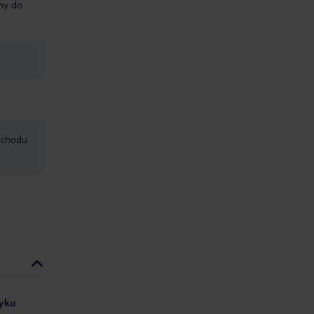
śmy do
mochodu
zyku