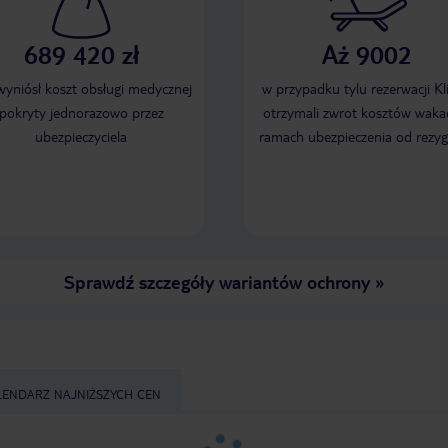
basen i nowiusienki, w
nintendo, planszówki i 
689 420 zł
Aż 9002
wspinaczkowe pokój dla dziec
siak, to jak na 2*, hote
dobry. Z ciekawostek,, 
 wyniósł koszt obsługi medycznej
w przypadku tylu rezerwacji Kl
wojny, był to najlepszy
pokryty jednorazowo przez
otrzymali zwrot kosztów wakac
Hvar.
ubezpieczyciela
ramach ubezpieczenia od rezyg
Sprawdź szczegóły wariantów ochrony
»
LENDARZ NAJNIŻSZYCH CEN