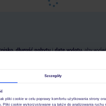
tnisko
,
długość pobytu
i
datę wylotu
, aby wyświe
Szczegóły
ść
tnia 2026
do
31 października 2026
jak pliki cookie w celu poprawy komfortu użytkowania strony or
m. Pliki cookie wykorzystywane są także do analizowania ruchu 