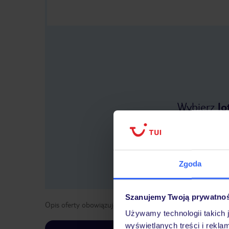
Wybierz
lo
Zgoda
Szanujemy Twoją prywatno
Opis oferty obowiązuje dla wyjazdów w terminie
od
1 kwie
Używamy technologii takich 
wyświetlanych treści i rekla