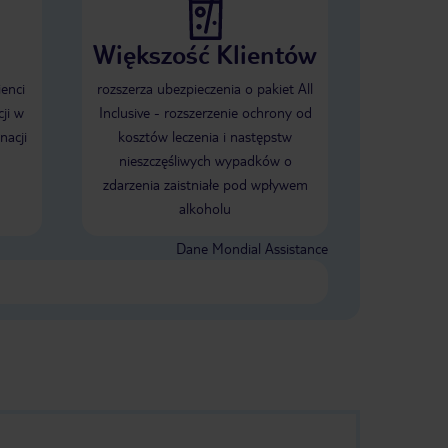
powinien chodzić. Obsługa miła i
yposazony w
uczynna.
małe ścianki
Większość Klientów
i Tak czy
l jest bardzo
w latach sprzed
ienci
rozszerza ubezpieczenia o pakiet All
 obiekt na
ji w
Inclusive - rozszerzenie ochrony od
nacji
kosztów leczenia i następstw
nieszczęśliwych wypadków o
zdarzenia zaistniałe pod wpływem
alkoholu
Dane Mondial Assistance