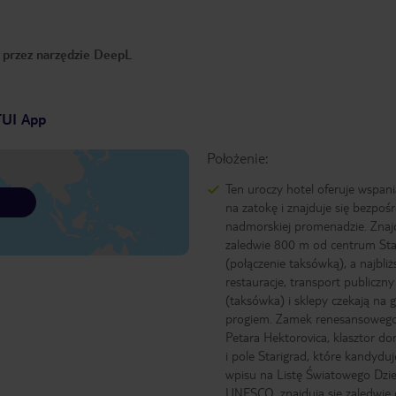
o przez narzędzie DeepL
TUI App
Położenie:
Ten uroczy hotel oferuje wspani
na zatokę i znajduje się bezpoś
nadmorskiej promenadzie. Znajd
zaledwie 800 m od centrum Sta
(połączenie taksówką), a najbliż
restauracje, transport publiczny
(taksówka) i sklepy czekają na g
progiem. Zamek renesansoweg
Petara Hektorovica, klasztor d
i pole Starigrad, które kandydu
wpisu na Listę Światowego Dzi
UNESCO, znajdują się zaledwie 