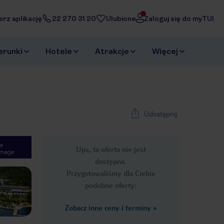
erz aplikację
22 270 31 20
Ulubione
Zaloguj się do myTUI
erunki
Hotele
Atrakcje
Więcej
Udostępnij
e
Ups, ta oferta nie jest
macje
1
/
26
dostępna.
Next slide
Przygotowaliśmy dla Ciebie
podobne oferty:
Zobacz inne ceny i terminy
»