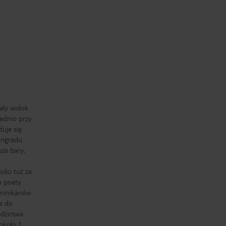
ały widok
rednio przy
uje się
rigradu
sze bary,
ości tuż za
o poety
ominikanów
je do
edzictwa
około 1