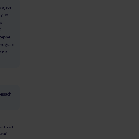
wiające
y, w
ów
ć
stępne
 program
lnia
ejsach
datnych
ować