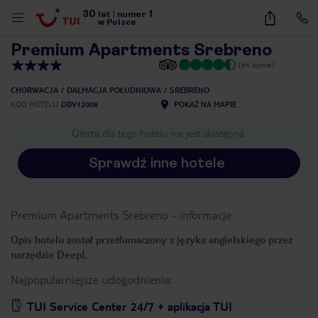
30
1
1
/
29
lat
|
numer
w Polsce
Premium Apartments Srebreno
(64 opinie)
CHORWACJA
DALMACJA POŁUDNIOWA
SREBRENO
KOD HOTELU
DBV12008
POKAŻ NA MAPIE
Oferta dla tego hotelu nie jest dostępna.
Sprawdź inne hotele
Premium Apartments Srebreno
-
informacje
Opis hotelu został przetłumaczony z języka angielskiego przez
narzędzie DeepL
Najpopularniejsze udogodnienia:
nute
TUI Service Center 24/7 + aplikacja TUI