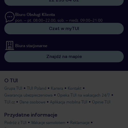
Biuro Obsługi Klienta
pon. – pt. 08:00–22:00, sob. – niedz. 09:00–21:00
Czat w myTUI
Biura stacjonarne
Znajdź na mapie
O TUI
Grupa TUI
TUI Poland
Kariera
Kontakt
Gwarancja ubezpieczeniowa
Opieka TUI na wakacjach 24/7
TUI.cz
Dane osobowe
Aplikacja mobilna TUI
Opinie TUI
Przydatne informacje
Podróż z TUI
Wakacje samolotem
Reklamacje