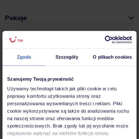
Pokoje
Wyżywienie
Zgoda
Szczegóły
O plikach cookies
Atrakcje
Szanujemy Twoją prywatność
Ważne informacje
Używamy technologii takich jak pliki cookie w celu
poprawy komfortu użytkowania strony oraz
personalizowania wyświetlanych treści i reklam. Pliki
cookie wykorzystywane są także do analizowania ruchu
Często zadawane pytania
na naszej stronie oraz oferowania funkcji mediów
Jak zmienić uczestników/osobę zgłaszającą?
społecznościowych. Brak zgody lub jej wycofanie może
Czy w Hotelu będzie przedstawiciel TUI?
negatywnie wpłynąć na niektóre funkcje strony.