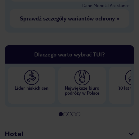
Dane Mondial Assistance
Sprawdź szczegóły wariantów ochrony
»
Dlaczego warto wybrać TUI?
Lider niskich cen
Największe biuro
30 lat w P
podróży w Polsce
Hotel