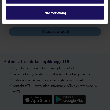
Jak zmienić uczestników/osobę zgłaszającą?
Czy w Hotelu będzie przedstawiciel TUI?
Nie zezwalaj
Na jakiej podstawie i gdzie otrzymam karty
pokładowe/bilety lotnicze?
Zobacz więcej
Pobierz bezpłatną aplikację TUI
Szybkie wyszukiwanie i przeglądanie ofert
Lista ulubionych ofert i możliwość ich udostępniania
Historia wyszukiwań i ostatnio oglądanych ofert
Kontakt z TUI i wszystkie informacje o Twojej rezerwacji w
myTUI