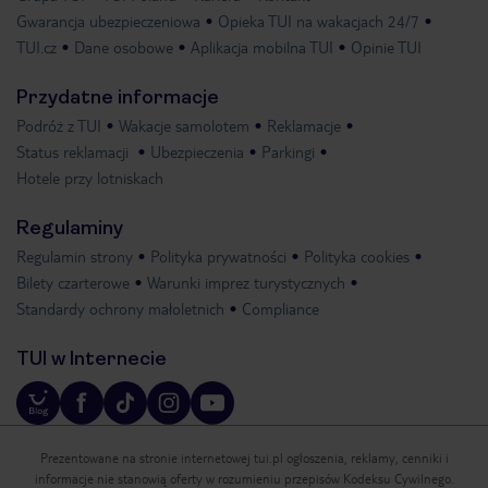
Gwarancja ubezpieczeniowa
Opieka TUI na wakacjach 24/7
TUI.cz
Dane osobowe
Aplikacja mobilna TUI
Opinie TUI
Przydatne informacje
Podróż z TUI
Wakacje samolotem
Reklamacje
Status reklamacji
Ubezpieczenia
Parkingi
Hotele przy lotniskach
Regulaminy
Regulamin strony
Polityka prywatności
Polityka cookies
Bilety czarterowe
Warunki imprez turystycznych
Standardy ochrony małoletnich
Compliance
TUI w Internecie
Prezentowane na stronie internetowej tui.pl ogłoszenia, reklamy, cenniki i
informacje nie stanowią oferty w rozumieniu przepisów Kodeksu Cywilnego.