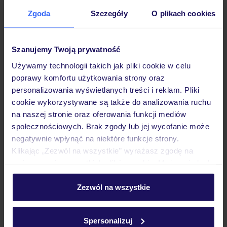
Zgoda
Szczegóły
O plikach cookies
Opinie
Szanujemy Twoją prywatność
Pokoje
Używamy technologii takich jak pliki cookie w celu
poprawy komfortu użytkowania strony oraz
personalizowania wyświetlanych treści i reklam. Pliki
Wyżywienie
cookie wykorzystywane są także do analizowania ruchu
na naszej stronie oraz oferowania funkcji mediów
społecznościowych. Brak zgody lub jej wycofanie może
negatywnie wpłynąć na niektóre funkcje strony.
Atrakcje
Klikając „Zezwól na wszystkie” wyrażasz zgodę na
umieszczenie wszystkich plików cookie. Możesz jednak
personalizować swój wybór wchodząc w zakładkę
Ważne informacje
„Szczegóły”
Zezwól na wszystkie
Szczegółowe informacje o plikach cookie znajdziesz
w
polityce plików cookies
oraz
polityce prywatności
.
Spersonalizuj
Często zadawane pytania