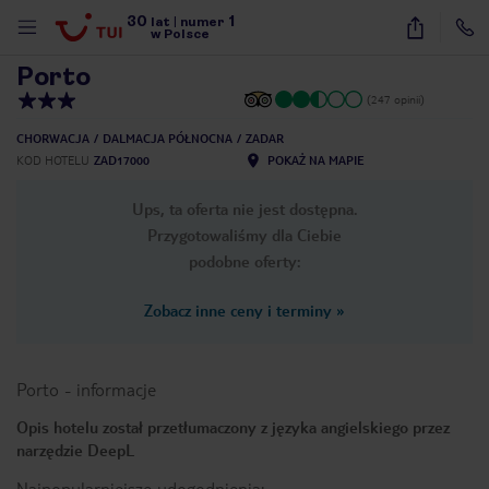
30
1
1
/
17
lat
|
numer
w Polsce
Porto
(247 opinii)
CHORWACJA
DALMACJA PÓŁNOCNA
ZADAR
KOD HOTELU
ZAD17000
POKAŻ NA MAPIE
Ups, ta oferta nie jest dostępna.
Przygotowaliśmy dla Ciebie
podobne oferty:
Zobacz inne ceny i terminy
»
Porto
-
informacje
Opis hotelu został przetłumaczony z języka angielskiego przez
narzędzie DeepL
nute
Najpopularniejsze udogodnienia: