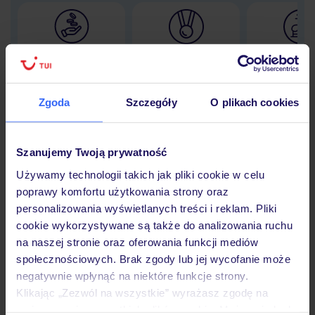
Lider niskich cen
Największe biuro
30 lat w P
podróży w Polsce
Zgoda
Szczegóły
O plikach cookies
Hotel
Szanujemy Twoją prywatność
Używamy technologii takich jak pliki cookie w celu
poprawy komfortu użytkowania strony oraz
Opinie
personalizowania wyświetlanych treści i reklam. Pliki
cookie wykorzystywane są także do analizowania ruchu
na naszej stronie oraz oferowania funkcji mediów
Pokoje
społecznościowych. Brak zgody lub jej wycofanie może
negatywnie wpłynąć na niektóre funkcje strony.
Klikając „Zezwól na wszystkie” wyrażasz zgodę na
Wyżywienie
umieszczenie wszystkich plików cookie. Możesz jednak