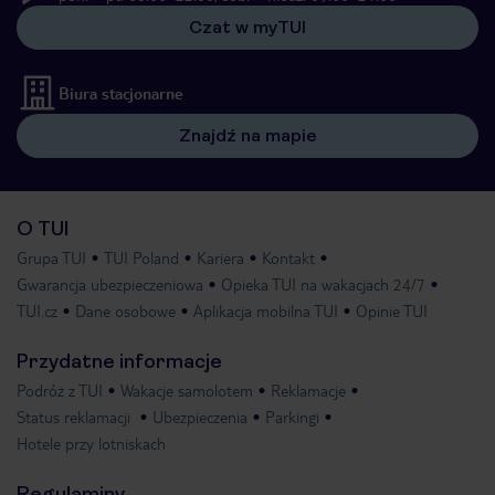
Czat w myTUI
Biura stacjonarne
Znajdź na mapie
O TUI
Grupa TUI
TUI Poland
Kariera
Kontakt
Gwarancja ubezpieczeniowa
Opieka TUI na wakacjach 24/7
TUI.cz
Dane osobowe
Aplikacja mobilna TUI
Opinie TUI
Przydatne informacje
Podróż z TUI
Wakacje samolotem
Reklamacje
Status reklamacji
Ubezpieczenia
Parkingi
Hotele przy lotniskach
Regulaminy