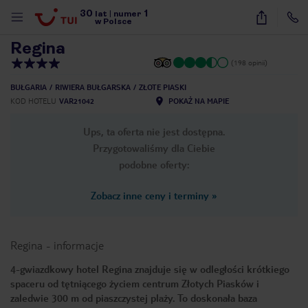
30
1
1
/
9
lat
|
numer
w Polsce
Regina
(198 opinii)
BUŁGARIA
RIWIERA BUŁGARSKA
ZŁOTE PIASKI
KOD HOTELU
VAR21042
POKAŻ NA MAPIE
Ups, ta oferta nie jest dostępna.
Przygotowaliśmy dla Ciebie
podobne oferty:
Zobacz inne ceny i terminy
»
Regina
-
informacje
4-gwiazdkowy hotel Regina znajduje się w odległości krótkiego
spaceru od tętniącego życiem centrum Złotych Piasków i
nute
zaledwie 300 m od piaszczystej plaży. To doskonała baza