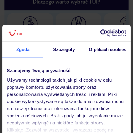
Dlaczego warto wybrać TUI?
Lider niskich cen
Największe biuro
30 lat w P
podróży w Polsce
Zgoda
Szczegóły
O plikach cookies
Szanujemy Twoją prywatność
Hotel
Używamy technologii takich jak pliki cookie w celu
poprawy komfortu użytkowania strony oraz
personalizowania wyświetlanych treści i reklam. Pliki
Opinie
cookie wykorzystywane są także do analizowania ruchu
na naszej stronie oraz oferowania funkcji mediów
społecznościowych. Brak zgody lub jej wycofanie może
Pokoje
negatywnie wpłynąć na niektóre funkcje strony.
Klikając „Zezwól na wszystkie” wyrażasz zgodę na