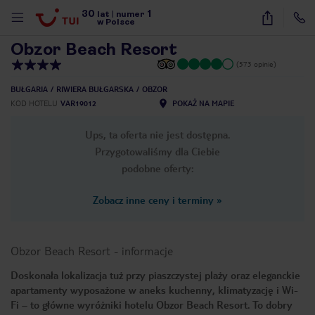
30
1
1
/
32
lat
|
numer
w Polsce
Obzor Beach Resort
(573 opinie)
BUŁGARIA
RIWIERA BUŁGARSKA
OBZOR
KOD HOTELU
VAR19012
POKAŻ NA MAPIE
Ups, ta oferta nie jest dostępna.
Przygotowaliśmy dla Ciebie
podobne oferty:
Zobacz inne ceny i terminy
»
Obzor Beach Resort
-
informacje
Doskonała lokalizacja tuż przy piaszczystej plaży oraz eleganckie
apartamenty wyposażone w aneks kuchenny, klimatyzację i Wi-
nute
Fi – to główne wyróżniki hotelu Obzor Beach Resort. To dobry