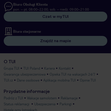
Biuro Obsługi Klienta
pon. – pt. 08:00–22:00, sob. – niedz. 09:00–21:00
Czat w myTUI
Biura stacjonarne
Znajdź na mapie
O TUI
Grupa TUI
TUI Poland
Kariera
Kontakt
Gwarancja ubezpieczeniowa
Opieka TUI na wakacjach 24/7
TUI.cz
Dane osobowe
Aplikacja mobilna TUI
Opinie TUI
Przydatne informacje
Podróż z TUI
Wakacje samolotem
Reklamacje
Status reklamacji
Ubezpieczenia
Parkingi
Hotele przy lotniskach