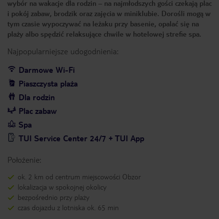
wybór na wakacje dla rodzin – na najmłodszych gości czekają plac
i pokój zabaw, brodzik oraz zajęcia w miniklubie. Dorośli mogą w
tym czasie wypoczywać na leżaku przy basenie, opalać się na
plaży albo spędzić relaksujące chwile w hotelowej strefie spa.
Najpopularniejsze udogodnienia:
Darmowe Wi-Fi
Piaszczysta plaża
Dla rodzin
Plac zabaw
Spa
TUI Service Center 24/7 + TUI App
Położenie:
ok. 2 km od centrum miejscowości Obzor
lokalizacja w spokojnej okolicy
bezpośrednio przy plaży
czas dojazdu z lotniska ok. 65 min