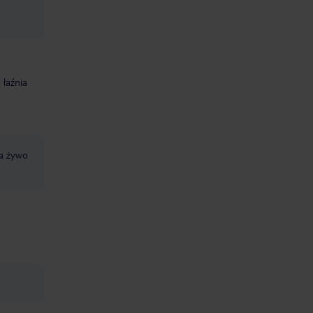
łaźnia
a żywo