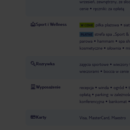
wrzesień, zewnętrzny, ze sł
cenie
ręczniki: za opłatą
Sport i Wellness
piłka plażowa
sia
W CENIE
strefa spa „Sport & 
PŁATNE
parowa
hammam
spa s
kosmetyczne
siłownia
mi
Rozrywka
zajęcia sportowe
wieczory
wieczorami
boccia w cenie
Wyposażenie
recepcja
winda
ogród
opłatą
parking: w zależnoś
konferencyjna
bankomat
Karty
Visa, MasterCard, Maestro