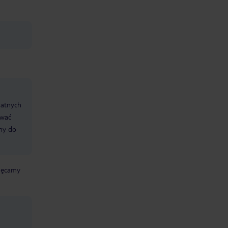
datnych
ować
śmy do
chęcamy