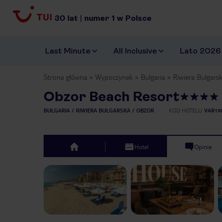
30
lat
|
numer
1
w Polsce
Last Minute
All Inclusive
Lato 2026
Strona główna
Wypoczynek
Bułgaria
Riwiera Bułgars
Obzor Beach Resort
BUŁGARIA
RIWIERA BUŁGARSKA
OBZOR
KOD HOTELU
VAR19
Hotel
Opinie
top
Previous slide