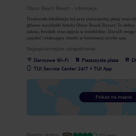
Obzor Beach Resort
-
informacje
Doskonała lokalizacja tuż przy piaszczystej plaży oraz
główne wyróżniki hotelu Obzor Beach Resort. To dobry w
zabaw, brodzik oraz zajęcia w miniklubie. Dorośli mogą
spędzić relaksujące chwile w hotelowej strefie spa.
Najpopularniejsze udogodnienia:
Darmowe Wi-Fi
Piaszczysta plaża
Dl
TUI Service Center 24/7 + TUI App
Pokaż na mapie
Bardzo dobry
(573 opinie)