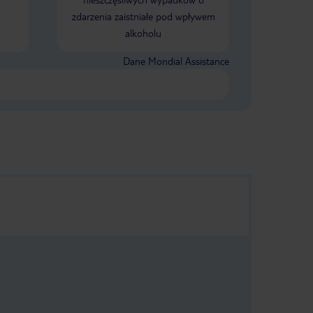
zdarzenia zaistniałe pod wpływem
ków
szta
alkoholu
aży w
kie
ły
ili że
Dane Mondial Assistance
oć
tyczy
dalna
 prąd
e).
ziłem
 zrobić
 nie ma
nawet
ie
dę
i po
spłukać
 Wtedy
eje
 się w
in.
 są na
ego nie
ł. Jak
yć
nowu i
owe w
torej
na z