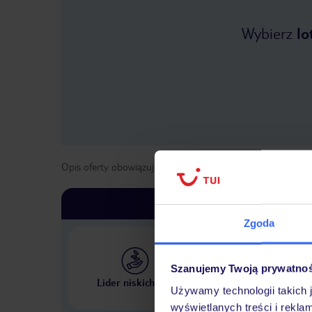
Wybierz
lo
Opis oferty obowiązuje dla wyjazdów w terminie
od
1 maja
Zgoda
Szanujemy Twoją prywatno
Największe biuro podr
Lider niskich cen
w Polsce
Używamy technologii takich 
wyświetlanych treści i rekla