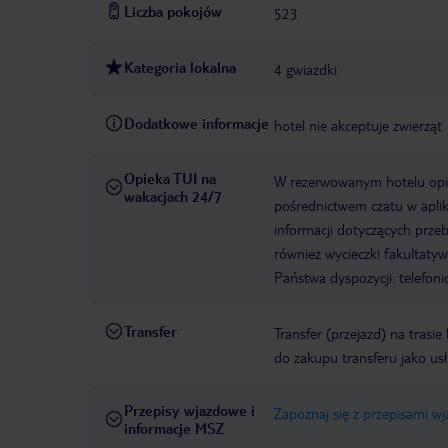
Liczba pokojów
523
Kategoria lokalna
4 gwiazdki
Dodatkowe informacje
hotel nie akceptuje zwierząt
Opieka TUI na
W rezerwowanym hotelu opiek
wakacjach 24/7
pośrednictwem czatu w aplik
informacji dotyczących prze
również wycieczki fakultaty
Państwa dyspozycji: telefon
Transfer
Transfer (przejazd) na trasi
do zakupu transferu jako us
Przepisy wjazdowe i
Zapoznaj się z przepisami w
informacje MSZ