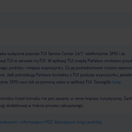
możliwe... po wykupieniu kolejnej
doby hotelowej. Mówimy o sytuacji w
której jest koniec sezonu i na piętrze
zajęte są dwa pokoje z ośmiu. Nie
polecam tego hotelu nikomu - na
pewno da się dostać dużo lepszą
ofertę za tą samą cenę.
a wyłącznie poprzez TUI Service Center 24/7: telefonicznie, SMS i za
acji TUI w serwisie myTUI. W aplikacji TUI znajdą Państwo mnóstwo przy
biegu podróży i miejsca wypoczynku. Za jej pośrednictwem można rezerw
wne. Jeśli potrzebują Państwo kontaktu z TUI podczas wypoczynku, jeste
icznie, SMS-owo lub za pomocą czatu w aplikacji TUI. Szczegóły
tutaj
.
e lotnisko-hotel-lotnisko nie jest zawarty w cenie imprezy turystycznej. Za
ługi dodatkowej w trakcie procesu zakupowego.
jazdowymi i informacjami MSZ dotyczącymi kraju podróży
.