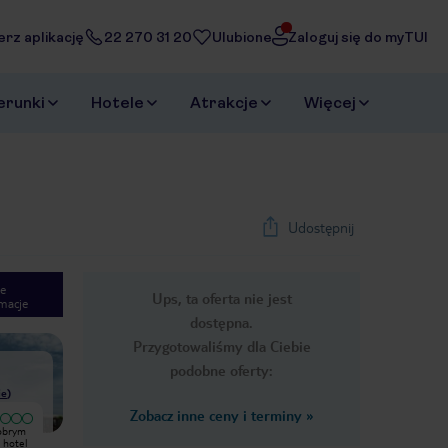
erz aplikację
22 270 31 20
Ulubione
Zaloguj się do myTUI
erunki
Hotele
Atrakcje
Więcej
Udostępnij
e
Ups, ta oferta nie jest
macje
1
/
32
dostępna.
Next slide
Przygotowaliśmy dla Ciebie
podobne oferty:
ie
)
Zobacz inne ceny i terminy
»
Bardzo dobry
dobrym
Istotna prawda, niestety hotel dla
W mojej opinii hotel potrzebuje
mało wymagających. Jestem w tym
poprawek. Blisko plaża, leżaki nie