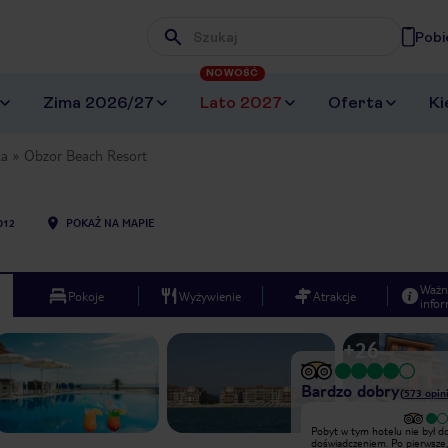
Pobi
Wpisz frazę, której szukasz
NOWOŚĆ
Zima 2026/27
Lato 2027
Oferta
Ki
ka
Obzor Beach Resort
012
POKAŻ NA MAPIE
Ważn
Pokoje
Wyżywienie
Atrakcje
infor
+
26
Bardzo dobry
(
573
opin
Wyjątkowy
Pobyt w tym hotelu nie był 
Aurelia najlepsza animatorka. Super
doświadczeniem. Po pierwsze, hotel
energia i komunikacja. Prowadzone