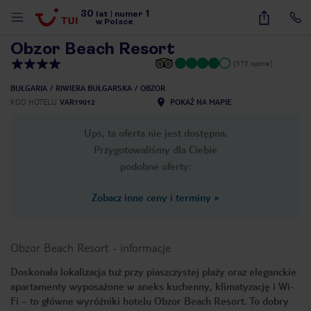
30
1
1
/
32
lat
|
numer
w Polsce
Obzor Beach Resort
(573 opinie)
BUŁGARIA
RIWIERA BUŁGARSKA
OBZOR
KOD HOTELU
VAR19012
POKAŻ NA MAPIE
Ups, ta oferta nie jest dostępna.
Przygotowaliśmy dla Ciebie
podobne oferty:
Zobacz inne ceny i terminy
»
Obzor Beach Resort
-
informacje
Doskonała lokalizacja tuż przy piaszczystej plaży oraz eleganckie
apartamenty wyposażone w aneks kuchenny, klimatyzację i Wi-
nute
Fi – to główne wyróżniki hotelu Obzor Beach Resort. To dobry