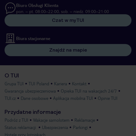
Biuro Obsługi Klienta
pon. – pt. 08:00–22:00, sob. – niedz. 09:00–21:00
Czat w myTUI
Biura stacjonarne
Znajdź na mapie
O TUI
Grupa TUI
TUI Poland
Kariera
Kontakt
Gwarancja ubezpieczeniowa
Opieka TUI na wakacjach 24/7
TUI.cz
Dane osobowe
Aplikacja mobilna TUI
Opinie TUI
Przydatne informacje
Podróż z TUI
Wakacje samolotem
Reklamacje
Status reklamacji
Ubezpieczenia
Parkingi
Hotele przy lotniskach