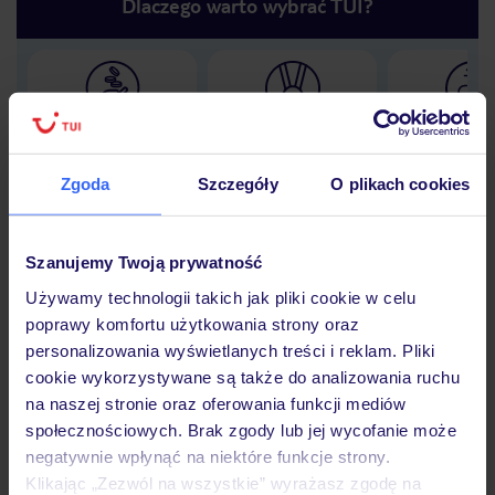
Dlaczego warto wybrać TUI?
Lider niskich cen
Największe biuro
30 lat w P
podróży w Polsce
Zgoda
Szczegóły
O plikach cookies
Szanujemy Twoją prywatność
Hotel
Używamy technologii takich jak pliki cookie w celu
poprawy komfortu użytkowania strony oraz
personalizowania wyświetlanych treści i reklam. Pliki
Opinie
cookie wykorzystywane są także do analizowania ruchu
na naszej stronie oraz oferowania funkcji mediów
społecznościowych. Brak zgody lub jej wycofanie może
Pokoje
negatywnie wpłynąć na niektóre funkcje strony.
Klikając „Zezwól na wszystkie” wyrażasz zgodę na