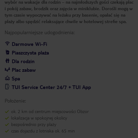
wybór na wakacje dla rodzin – na najmłodszych gości czekają plac
i pokój zabaw, brodzik oraz zajęcia w miniklubie. Dorośli mogą w
tym czasie wypoczywać na leżaku przy basenie, opalać się na
plaży albo spędzić relaksujące chwile w hotelowej strefie spa.
Najpopularniejsze udogodnienia:
Darmowe Wi-Fi
Piaszczysta plaża
Dla rodzin
Plac zabaw
Spa
TUI Service Center 24/7 + TUI App
Położenie:
ok. 2 km od centrum miejscowości Obzor
lokalizacja w spokojnej okolicy
bezpośrednio przy plaży
czas dojazdu z lotniska ok. 65 min