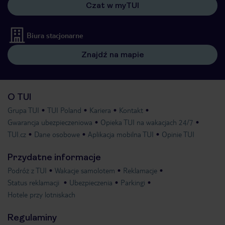
Czat w myTUI
Biura stacjonarne
Znajdź na mapie
O TUI
Grupa TUI
TUI Poland
Kariera
Kontakt
Gwarancja ubezpieczeniowa
Opieka TUI na wakacjach 24/7
TUI.cz
Dane osobowe
Aplikacja mobilna TUI
Opinie TUI
Przydatne informacje
Podróż z TUI
Wakacje samolotem
Reklamacje
Status reklamacji
Ubezpieczenia
Parkingi
Hotele przy lotniskach
Regulaminy