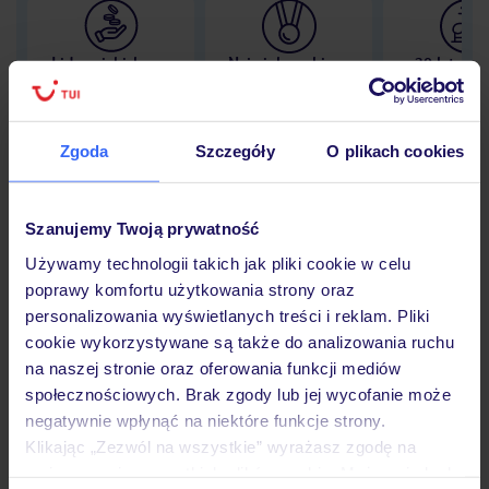
Lider niskich cen
Największe biuro
30 lat w P
podróży w Polsce
Zgoda
Szczegóły
O plikach cookies
Hotel
Szanujemy Twoją prywatność
Używamy technologii takich jak pliki cookie w celu
poprawy komfortu użytkowania strony oraz
Opinie
personalizowania wyświetlanych treści i reklam. Pliki
cookie wykorzystywane są także do analizowania ruchu
na naszej stronie oraz oferowania funkcji mediów
Pokoje
społecznościowych. Brak zgody lub jej wycofanie może
negatywnie wpłynąć na niektóre funkcje strony.
Klikając „Zezwól na wszystkie” wyrażasz zgodę na
Wyżywienie
umieszczenie wszystkich plików cookie. Możesz jednak