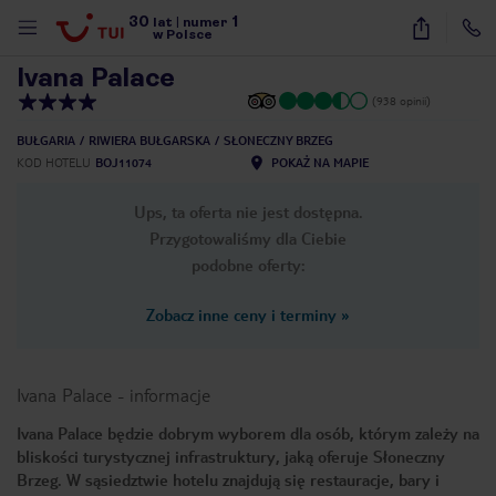
30
1
1
/
32
lat
|
numer
w Polsce
Ivana Palace
(938 opinii)
BUŁGARIA
RIWIERA BUŁGARSKA
SŁONECZNY BRZEG
KOD HOTELU
BOJ11074
POKAŻ NA MAPIE
Ups, ta oferta nie jest dostępna.
Przygotowaliśmy dla Ciebie
podobne oferty:
Zobacz inne ceny i terminy
»
Ivana Palace
-
informacje
Ivana Palace będzie dobrym wyborem dla osób, którym zależy na
bliskości turystycznej infrastruktury, jaką oferuje Słoneczny
nute
Brzeg. W sąsiedztwie hotelu znajdują się restauracje, bary i