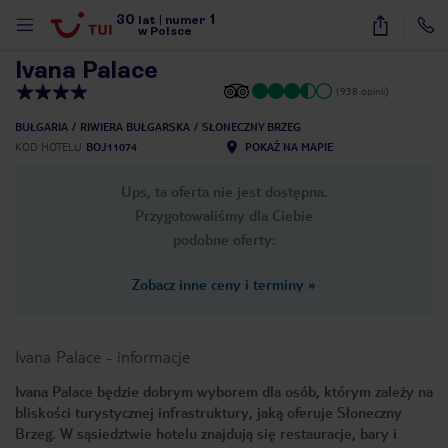
30
1
1
/
32
lat
|
numer
w Polsce
Ivana Palace
(938 opinii)
BUŁGARIA
RIWIERA BUŁGARSKA
SŁONECZNY BRZEG
KOD HOTELU
BOJ11074
POKAŻ NA MAPIE
Ups, ta oferta nie jest dostępna.
Przygotowaliśmy dla Ciebie
podobne oferty:
Zobacz inne ceny i terminy
»
Ivana Palace
-
informacje
Ivana Palace będzie dobrym wyborem dla osób, którym zależy na
bliskości turystycznej infrastruktury, jaką oferuje Słoneczny
nute
Brzeg. W sąsiedztwie hotelu znajdują się restauracje, bary i