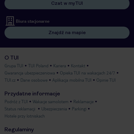
Czat w myTUI
Biura stacjonarne
Znajdź na mapie
O TUI
Grupa TUI
TUI Poland
Kariera
Kontakt
Gwarancja ubezpieczeniowa
Opieka TUI na wakacjach 24/7
TUI.cz
Dane osobowe
Aplikacja mobilna TUI
Opinie TUI
Przydatne informacje
Podróż z TUI
Wakacje samolotem
Reklamacje
Status reklamacji
Ubezpieczenia
Parkingi
Hotele przy lotniskach
Regulaminy