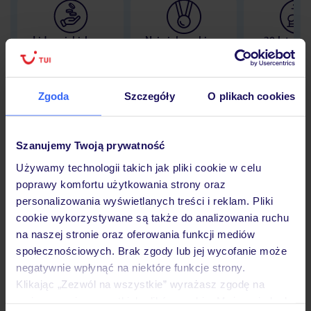
Lider niskich cen
Największe biuro
30 lat w P
podróży w Polsce
Zgoda
Szczegóły
O plikach cookies
Hotel
Szanujemy Twoją prywatność
Używamy technologii takich jak pliki cookie w celu
poprawy komfortu użytkowania strony oraz
Opinie
personalizowania wyświetlanych treści i reklam. Pliki
cookie wykorzystywane są także do analizowania ruchu
na naszej stronie oraz oferowania funkcji mediów
Pokoje
społecznościowych. Brak zgody lub jej wycofanie może
negatywnie wpłynąć na niektóre funkcje strony.
Klikając „Zezwól na wszystkie” wyrażasz zgodę na
Wyżywienie
umieszczenie wszystkich plików cookie. Możesz jednak