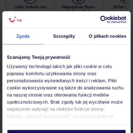
Lider niskich cen
Największe biuro
30 lat w P
podróży w Polsce
Zgoda
Szczegóły
O plikach cookies
Hotel
Szanujemy Twoją prywatność
Używamy technologii takich jak pliki cookie w celu
Opinie
poprawy komfortu użytkowania strony oraz
personalizowania wyświetlanych treści i reklam. Pliki
cookie wykorzystywane są także do analizowania ruchu
Pokoje
na naszej stronie oraz oferowania funkcji mediów
społecznościowych. Brak zgody lub jej wycofanie może
negatywnie wpłynąć na niektóre funkcje strony.
Wyżywienie
Klikając „Zezwól na wszystkie” wyrażasz zgodę na
umieszczenie wszystkich plików cookie. Możesz jednak
personalizować swój wybór wchodząc w zakładkę