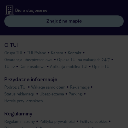
Biura stacjonarne
Znajdź na mapie
O TUI
Grupa TUI
TUI Poland
Kariera
Kontakt
Gwarancja ubezpieczeniowa
Opieka TUI na wakacjach 24/7
TUI.cz
Dane osobowe
Aplikacja mobilna TUI
Opinie TUI
Przydatne informacje
Podróż z TUI
Wakacje samolotem
Reklamacje
Status reklamacji
Ubezpieczenia
Parkingi
Hotele przy lotniskach
Regulaminy
Regulamin strony
Polityka prywatności
Polityka cookies