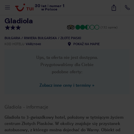
30
1
1
/
10
lat
|
numer
w Polsce
Gladiola
(132 opinie)
BUŁGARIA
RIWIERA BUŁGARSKA
ZŁOTE PIASKI
KOD HOTELU
VAR21040
POKAŻ NA MAPIE
Ups, ta oferta nie jest dostępna.
Przygotowaliśmy dla Ciebie
podobne oferty:
Zobacz inne ceny i terminy
»
Gladiola
-
informacje
Gladiola to 3-gwiazdkowy hotel, położony w tętniącym życiem
centrum Złotych Piasków. W okolicy znajduje się przystanek
nute
autobusowy, z którego można dojechać do Warny. Obiekt od