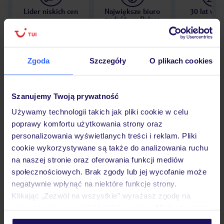
Lider niskich cen
Największe biuro
30 lat w P
podróży w Polsce
Zgoda
Szczegóły
O plikach cookies
Hotel
Szanujemy Twoją prywatność
Używamy technologii takich jak pliki cookie w celu
Opinie
poprawy komfortu użytkowania strony oraz
personalizowania wyświetlanych treści i reklam. Pliki
cookie wykorzystywane są także do analizowania ruchu
Pokoje
na naszej stronie oraz oferowania funkcji mediów
społecznościowych. Brak zgody lub jej wycofanie może
negatywnie wpłynąć na niektóre funkcje strony.
Wyżywienie
Klikając „Zezwól na wszystkie” wyrażasz zgodę na
umieszczenie wszystkich plików cookie. Możesz jednak
personalizować swój wybór wchodząc w zakładkę