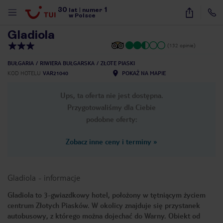
30
1
1
/
10
lat
|
numer
w Polsce
Gladiola
(132 opinie)
BUŁGARIA
RIWIERA BUŁGARSKA
ZŁOTE PIASKI
KOD HOTELU
VAR21040
POKAŻ NA MAPIE
Ups, ta oferta nie jest dostępna.
Przygotowaliśmy dla Ciebie
podobne oferty:
Zobacz inne ceny i terminy
»
Gladiola
-
informacje
Gladiola to 3-gwiazdkowy hotel, położony w tętniącym życiem
centrum Złotych Piasków. W okolicy znajduje się przystanek
nute
autobusowy, z którego można dojechać do Warny. Obiekt od