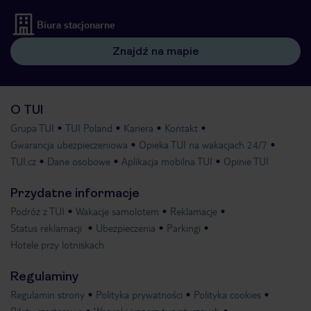
Biura stacjonarne
Znajdź na mapie
O TUI
Grupa TUI
TUI Poland
Kariera
Kontakt
Gwarancja ubezpieczeniowa
Opieka TUI na wakacjach 24/7
TUI.cz
Dane osobowe
Aplikacja mobilna TUI
Opinie TUI
Przydatne informacje
Podróż z TUI
Wakacje samolotem
Reklamacje
Status reklamacji
Ubezpieczenia
Parkingi
Hotele przy lotniskach
Regulaminy
Regulamin strony
Polityka prywatności
Polityka cookies