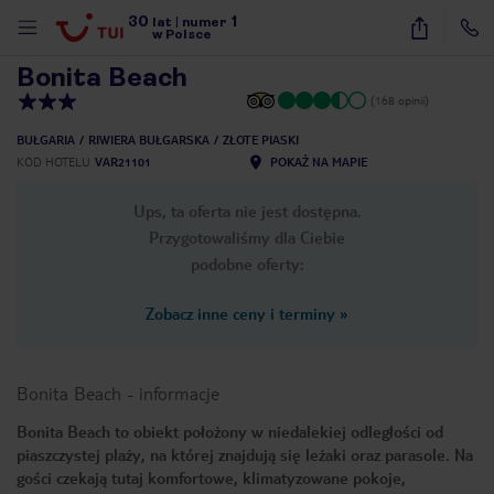
30
1
1
/
15
lat
|
numer
w Polsce
Bonita Beach
(168 opinii)
BUŁGARIA
RIWIERA BUŁGARSKA
ZŁOTE PIASKI
KOD HOTELU
VAR21101
POKAŻ NA MAPIE
Ups, ta oferta nie jest dostępna.
Przygotowaliśmy dla Ciebie
podobne oferty:
Zobacz inne ceny i terminy
»
Bonita Beach
-
informacje
Bonita Beach to obiekt położony w niedalekiej odległości od
piaszczystej plaży, na której znajdują się leżaki oraz parasole. Na
nute
gości czekają tutaj komfortowe, klimatyzowane pokoje,