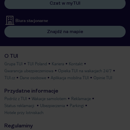
Czat w myTUI
Biura stacjonarne
Znajdź na mapie
O TUI
Grupa TUI
TUI Poland
Kariera
Kontakt
Gwarancja ubezpieczeniowa
Opieka TUI na wakacjach 24/7
TUI.cz
Dane osobowe
Aplikacja mobilna TUI
Opinie TUI
Przydatne informacje
Podróż z TUI
Wakacje samolotem
Reklamacje
Status reklamacji
Ubezpieczenia
Parkingi
Hotele przy lotniskach
Regulaminy