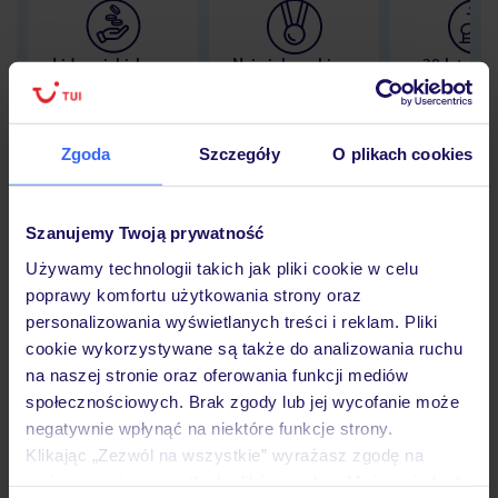
Lider niskich cen
Największe biuro
30 lat w P
podróży w Polsce
Zgoda
Szczegóły
O plikach cookies
Hotel
Szanujemy Twoją prywatność
Używamy technologii takich jak pliki cookie w celu
poprawy komfortu użytkowania strony oraz
Opinie
personalizowania wyświetlanych treści i reklam. Pliki
cookie wykorzystywane są także do analizowania ruchu
na naszej stronie oraz oferowania funkcji mediów
Pokoje
społecznościowych. Brak zgody lub jej wycofanie może
negatywnie wpłynąć na niektóre funkcje strony.
Klikając „Zezwól na wszystkie” wyrażasz zgodę na
Wyżywienie
umieszczenie wszystkich plików cookie. Możesz jednak