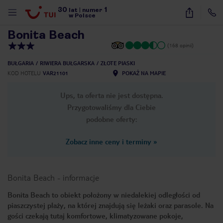
30
1
1
/
15
lat
|
numer
w Polsce
Bonita Beach
(168 opinii)
BUŁGARIA
RIWIERA BUŁGARSKA
ZŁOTE PIASKI
KOD HOTELU
VAR21101
POKAŻ NA MAPIE
Ups, ta oferta nie jest dostępna.
Przygotowaliśmy dla Ciebie
podobne oferty:
Zobacz inne ceny i terminy
»
Bonita Beach
-
informacje
Bonita Beach to obiekt położony w niedalekiej odległości od
piaszczystej plaży, na której znajdują się leżaki oraz parasole. Na
nute
gości czekają tutaj komfortowe, klimatyzowane pokoje,