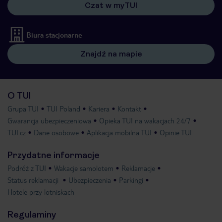
Czat w myTUI
Biura stacjonarne
Znajdź na mapie
O TUI
Grupa TUI
TUI Poland
Kariera
Kontakt
Gwarancja ubezpieczeniowa
Opieka TUI na wakacjach 24/7
TUI.cz
Dane osobowe
Aplikacja mobilna TUI
Opinie TUI
Przydatne informacje
Podróż z TUI
Wakacje samolotem
Reklamacje
Status reklamacji
Ubezpieczenia
Parkingi
Hotele przy lotniskach
Regulaminy