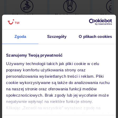
Lider niskich cen
Największe biuro
30 lat w P
podróży w Polsce
Zgoda
Szczegóły
O plikach cookies
Hotel
Szanujemy Twoją prywatność
Używamy technologii takich jak pliki cookie w celu
poprawy komfortu użytkowania strony oraz
Opinie
personalizowania wyświetlanych treści i reklam. Pliki
cookie wykorzystywane są także do analizowania ruchu
na naszej stronie oraz oferowania funkcji mediów
Pokoje
społecznościowych. Brak zgody lub jej wycofanie może
negatywnie wpłynąć na niektóre funkcje strony.
Klikając „Zezwól na wszystkie” wyrażasz zgodę na
Wyżywienie
umieszczenie wszystkich plików cookie. Możesz jednak