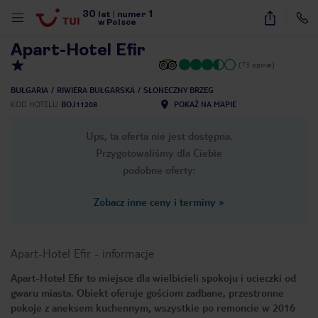
30
1
1
/
23
lat
|
numer
w Polsce
Apart-Hotel Efir
(73 opinie)
BUŁGARIA
RIWIERA BUŁGARSKA
SŁONECZNY BRZEG
KOD HOTELU
BOJ11208
POKAŻ NA MAPIE
Ups, ta oferta nie jest dostępna.
Przygotowaliśmy dla Ciebie
podobne oferty:
Zobacz inne ceny i terminy
»
Apart-Hotel Efir
-
informacje
Apart-Hotel Efir to miejsce dla wielbicieli spokoju i ucieczki od
gwaru miasta. Obiekt oferuje gościom zadbane, przestronne
nute
pokoje z aneksem kuchennym, wszystkie po remoncie w 2016