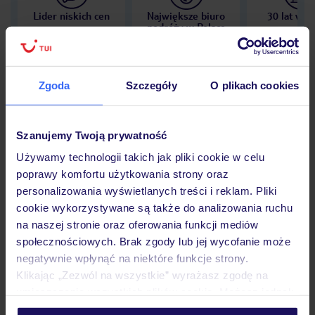
Lider niskich cen
Największe biuro
30 lat w P
podróży w Polsce
Zgoda
Szczegóły
O plikach cookies
Hotel
Szanujemy Twoją prywatność
Używamy technologii takich jak pliki cookie w celu
Opinie
poprawy komfortu użytkowania strony oraz
personalizowania wyświetlanych treści i reklam. Pliki
cookie wykorzystywane są także do analizowania ruchu
Pokoje
na naszej stronie oraz oferowania funkcji mediów
społecznościowych. Brak zgody lub jej wycofanie może
negatywnie wpłynąć na niektóre funkcje strony.
Wyżywienie
Klikając „Zezwól na wszystkie” wyrażasz zgodę na
umieszczenie wszystkich plików cookie. Możesz jednak
personalizować swój wybór wchodząc w zakładkę