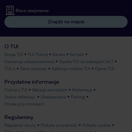
Biura stacjonarne
Znajdź na mapie
O TUI
Grupa TUI
TUI Poland
Kariera
Kontakt
Gwarancja ubezpieczeniowa
Opieka TUI na wakacjach 24/7
TUI.cz
Dane osobowe
Aplikacja mobilna TUI
Opinie TUI
Przydatne informacje
Podróż z TUI
Wakacje samolotem
Reklamacje
Status reklamacji
Ubezpieczenia
Parkingi
Hotele przy lotniskach
Regulaminy
Regulamin strony
Polityka prywatności
Polityka cookies