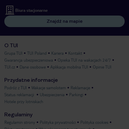
Biura stacjonarne
Znajdź na mapie
O TUI
Grupa TUI
TUI Poland
Kariera
Kontakt
Gwarancja ubezpieczeniowa
Opieka TUI na wakacjach 24/7
TUI.cz
Dane osobowe
Aplikacja mobilna TUI
Opinie TUI
Przydatne informacje
Podróż z TUI
Wakacje samolotem
Reklamacje
Status reklamacji
Ubezpieczenia
Parkingi
Hotele przy lotniskach
Regulaminy
Regulamin strony
Polityka prywatności
Polityka cookies