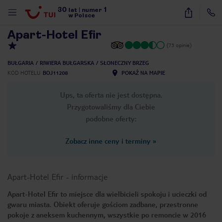
30
1
1
/
23
lat
|
numer
w Polsce
Apart-Hotel Efir
(73 opinie)
BUŁGARIA
RIWIERA BUŁGARSKA
SŁONECZNY BRZEG
KOD HOTELU
BOJ11208
POKAŻ NA MAPIE
Ups, ta oferta nie jest dostępna.
Przygotowaliśmy dla Ciebie
podobne oferty:
Zobacz inne ceny i terminy
»
Apart-Hotel Efir
-
informacje
Apart-Hotel Efir to miejsce dla wielbicieli spokoju i ucieczki od
gwaru miasta. Obiekt oferuje gościom zadbane, przestronne
nute
pokoje z aneksem kuchennym, wszystkie po remoncie w 2016