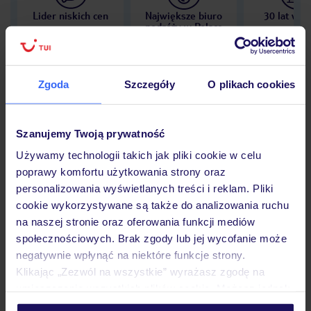
Lider niskich cen
Największe biuro
30 lat w P
podróży w Polsce
Zgoda
Szczegóły
O plikach cookies
Hotel
Szanujemy Twoją prywatność
Używamy technologii takich jak pliki cookie w celu
Opinie
poprawy komfortu użytkowania strony oraz
personalizowania wyświetlanych treści i reklam. Pliki
cookie wykorzystywane są także do analizowania ruchu
Pokoje
na naszej stronie oraz oferowania funkcji mediów
społecznościowych. Brak zgody lub jej wycofanie może
negatywnie wpłynąć na niektóre funkcje strony.
Wyżywienie
Klikając „Zezwól na wszystkie” wyrażasz zgodę na
umieszczenie wszystkich plików cookie. Możesz jednak
personalizować swój wybór wchodząc w zakładkę