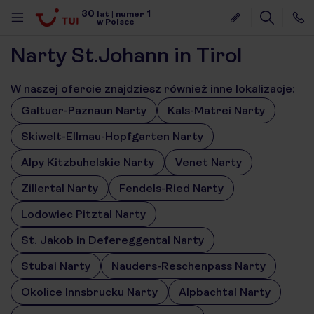
30
1
lat
|
numer
w Polsce
Narty St.Johann in Tirol
W naszej ofercie znajdziesz również inne lokalizacje:
Galtuer-Paznaun Narty
Kals-Matrei Narty
Skiwelt-Ellmau-Hopfgarten Narty
Alpy Kitzbuhelskie Narty
Venet Narty
Zillertal Narty
Fendels-Ried Narty
Lodowiec Pitztal Narty
St. Jakob in Defereggental Narty
Stubai Narty
Nauders-Reschenpass Narty
Okolice Innsbrucku Narty
Alpbachtal Narty
nute