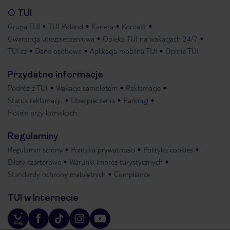
O TUI
Grupa TUI
TUI Poland
Kariera
Kontakt
Gwarancja ubezpieczeniowa
Opieka TUI na wakacjach 24/7
TUI.cz
Dane osobowe
Aplikacja mobilna TUI
Opinie TUI
Przydatne informacje
Podróż z TUI
Wakacje samolotem
Reklamacje
Status reklamacji
Ubezpieczenia
Parkingi
Hotele przy lotniskach
Regulaminy
Regulamin strony
Polityka prywatności
Polityka cookies
Bilety czarterowe
Warunki imprez turystycznych
Standardy ochrony małoletnich
Compliance
TUI w Internecie