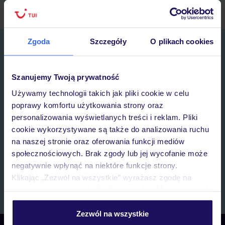
Zgoda
Szczegóły
O plikach cookies
Zapisz się do newslettera
IMIĘ*
Szanujemy Twoją prywatność
Używamy technologii takich jak pliki cookie w celu
E-MAIL*
poprawy komfortu użytkowania strony oraz
personalizowania wyświetlanych treści i reklam. Pliki
Wyrażam zgodę na przetwarzanie danych osobowych przez TUI
cookie wykorzystywane są także do analizowania ruchu
Poland Sp. z o.o. i TUI Poland Dystrybucja Sp. z o.o. w celach
na naszej stronie oraz oferowania funkcji mediów
marketingowych, w zakresie oraz celu wskazanym w
„Informacji o
społecznościowych. Brak zgody lub jej wycofanie może
przetwarzaniu danych osobowych”
, poprzez elektroniczną formę
komunikacji (e-mail), także z użyciem tzw. automatycznych
negatywnie wpłynąć na niektóre funkcje strony.
systemów wywołujących.
Klikając „Zezwól na wszystkie” wyrażasz zgodę na
Zapisz się
umieszczenie wszystkich plików cookie. Możesz jednak
personalizować swój wybór wchodząc w zakładkę
„Szczegóły”
Zezwól na wszystkie