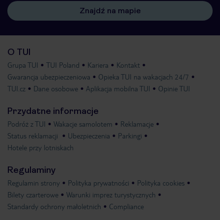
Znajdź na mapie
O TUI
Grupa TUI
TUI Poland
Kariera
Kontakt
Gwarancja ubezpieczeniowa
Opieka TUI na wakacjach 24/7
TUI.cz
Dane osobowe
Aplikacja mobilna TUI
Opinie TUI
Przydatne informacje
Podróż z TUI
Wakacje samolotem
Reklamacje
Status reklamacji
Ubezpieczenia
Parkingi
Hotele przy lotniskach
Regulaminy
Regulamin strony
Polityka prywatności
Polityka cookies
Bilety czarterowe
Warunki imprez turystycznych
Standardy ochrony małoletnich
Compliance