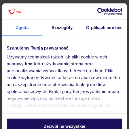
Dane Mondial Assistance
Sprawdź szczegóły
Zgoda
Szczegóły
O plikach cookies
wariantów ochrony »
Szanujemy Twoją prywatność
Używamy technologii takich jak pliki cookie w celu
poprawy komfortu użytkowania strony oraz
Dlaczego warto wybrać TUI?
personalizowania wyświetlanych treści i reklam. Pliki
cookie wykorzystywane są także do analizowania ruchu
na naszej stronie oraz oferowania funkcji mediów
społecznościowych. Brak zgody lub jej wycofanie może
negatywnie wpłynąć na niektóre funkcje strony.
Lider niskich cen
Największe biuro
30 lat w P
podróży w Polsce
Klikając „Zezwól na wszystkie” wyrażasz zgodę na
umieszczenie wszystkich plików cookie. Możesz jednak
personalizować swój wybór wchodząc w zakładkę
„Szczegóły”
Zezwól na wszystkie