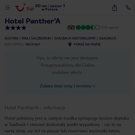
30
1
1
/
30
lat
|
numer
w Polsce
Hotel Panther'A
(242 opinie)
AUSTRIA
KRAJ SALZBURSKI
SAALBACH-HINTERGLEMM
SAALBACH
KOD HOTELU
INC91067
POKAŻ NA MAPIE
Ups, ta oferta nie jest dostępna.
Przygotowaliśmy dla Ciebie
podobne oferty:
Zobacz inne ceny i terminy
»
Hotel Panther'A
-
informacje
Hotel położony jest w samym środku tętniącego życiem deptaka
w Saalbach i stanowi doskonały punkt wypadowy - czy to na
nute
narty zimą, czy też na piesze lub rowerowe wycieczki latem.