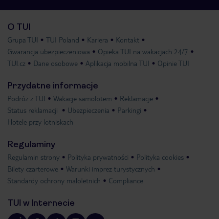
O TUI
Grupa TUI
TUI Poland
Kariera
Kontakt
Gwarancja ubezpieczeniowa
Opieka TUI na wakacjach 24/7
TUI.cz
Dane osobowe
Aplikacja mobilna TUI
Opinie TUI
Przydatne informacje
Podróż z TUI
Wakacje samolotem
Reklamacje
Status reklamacji
Ubezpieczenia
Parkingi
Hotele przy lotniskach
Regulaminy
Regulamin strony
Polityka prywatności
Polityka cookies
Bilety czarterowe
Warunki imprez turystycznych
Standardy ochrony małoletnich
Compliance
TUI w Internecie