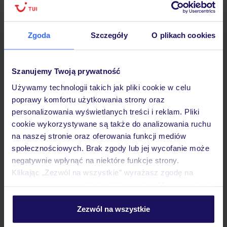
Hotel
Zgoda
Szczegóły
O plikach cookies
Opinie
Szanujemy Twoją prywatność
Używamy technologii takich jak pliki cookie w celu
poprawy komfortu użytkowania strony oraz
Pokoje
personalizowania wyświetlanych treści i reklam. Pliki
cookie wykorzystywane są także do analizowania ruchu
na naszej stronie oraz oferowania funkcji mediów
Wyżywienie
społecznościowych. Brak zgody lub jej wycofanie może
negatywnie wpłynąć na niektóre funkcje strony.
Klikając „Zezwól na wszystkie” wyrażasz zgodę na
Atrakcje
umieszczenie wszystkich plików cookie. Możesz jednak
personalizować swój wybór wchodząc w zakładkę
„Szczegóły”
Zezwól na wszystkie
Ważne informacje
Szczegółowe informacje o plikach cookie znajdziesz