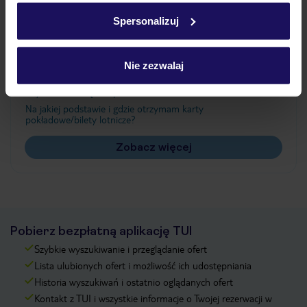
w
polityce plików cookies
oraz
polityce prywatności
.
Spersonalizuj
Często zadawane pytania
Nie zezwalaj
Jak zmienić uczestników/osobę zgłaszającą?
Czy w Hotelu będzie przedstawiciel TUI?
Na jakiej podstawie i gdzie otrzymam karty
pokładowe/bilety lotnicze?
Zobacz więcej
Pobierz bezpłatną aplikację TUI
Szybkie wyszukiwanie i przeglądanie ofert
Lista ulubionych ofert i możliwość ich udostępniania
Historia wyszukiwań i ostatnio oglądanych ofert
Kontakt z TUI i wszystkie informacje o Twojej rezerwacji w