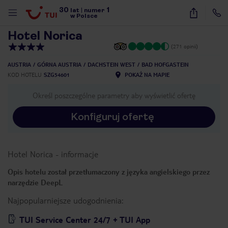
30
1
1
/
24
lat
|
numer
w Polsce
Hotel Norica
(271 opinii)
AUSTRIA
GÓRNA AUSTRIA
DACHSTEIN WEST
BAD HOFGASTEIN
KOD HOTELU
SZG54601
POKAŻ NA MAPIE
Określ poszczególne parametry aby wyświetlić ofertę
Konfiguruj ofertę
Hotel Norica
-
informacje
Opis hotelu został przetłumaczony z języka angielskiego przez
narzędzie DeepL
Najpopularniejsze udogodnienia:
nute
TUI Service Center 24/7 + TUI App