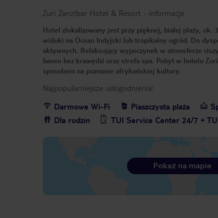
Zuri Zanzibar Hotel & Resort
-
informacje
Hotel zlokalizowany jest przy pięknej, białej plaży, o
widoki na Ocean Indyjski lub tropikalny ogród. Do dyspo
aktywnych. Relaksujący wypoczynek w atmosferze ciszy i
basen bez krawędzi oraz strefa spa. Pobyt w hotelu Zur
sposobem na poznanie afrykańskiej kultury.
Najpopularniejsze udogodnienia:
Darmowe Wi-Fi
Piaszczysta plaża
S
Dla rodzin
TUI Service Center 24/7 + TU
Pokaż na mapie