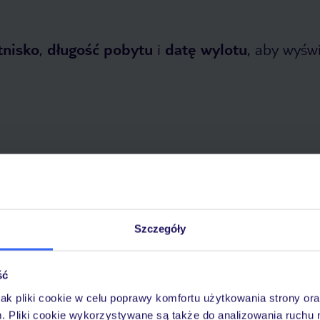
tnisko
,
długość pobytu
i
datę wylotu
, aby wyświe
opada 2026
do
30 kwietnia 2027
Dlaczego warto wybrać TUI?
Szczegóły
ść
óży
Tylko u nas opieka na
10
jak pliki cookie w celu poprawy komfortu użytkowania strony or
30 lat w Polsce
wakacjach 24/7
m. Pliki cookie wykorzystywane są także do analizowania ruchu 