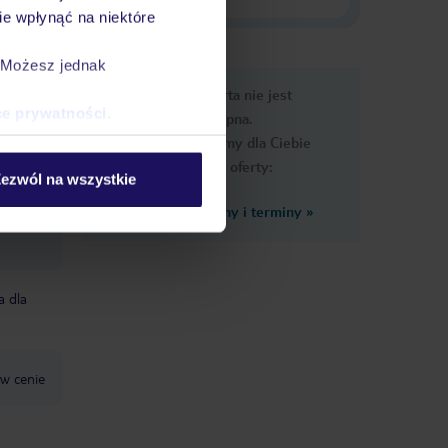
e wpłynąć na niektóre
. Możesz jednak
e
Ups, ta oferta nie jest
macje
ce prywatności
.
dostępna.
Przygotowaliśmy dla Ciebie
podobne oferty:
ezwól na wszystkie
Zobacz inne ceny i terminy
»
a
a dla
 w cenie