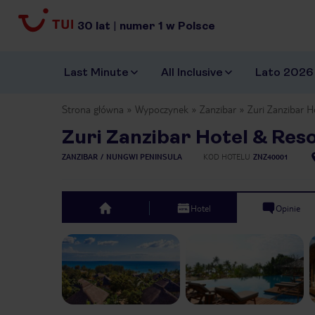
30
lat
|
numer
1
w Polsce
Last Minute
All Inclusive
Lato 2026
Strona główna
Wypoczynek
Zanzibar
Zuri Zanzibar H
Zuri Zanzibar Hotel & Res
ZANZIBAR
NUNGWI PENINSULA
KOD HOTELU
ZNZ40001
Hotel
Opinie
top
Previous slide