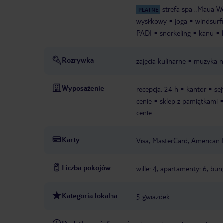
strefa spa „Maua We
PŁATNE
wysiłkowy
joga
windsurf
PADI
snorkeling
kanu
Rozrywka
zajęcia kulinarne
muzyka n
Wyposażenie
recepcja: 24 h
kantor
sej
cenie
sklep z pamiątkami
cenie
Karty
Visa, MasterCard, American 
Liczba pokojów
wille: 4, apartamenty: 6, bu
Kategoria lokalna
5 gwiazdek