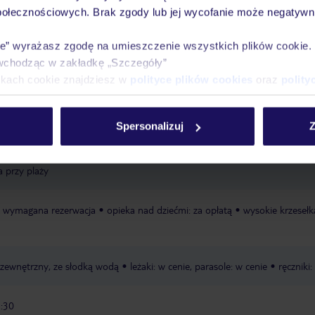
połecznościowych. Brak zgody lub jej wycofanie może negatywni
ie” wyrażasz zgodę na umieszczenie wszystkich plików cookie
Ważn
wchodząc w zakładkę „Szczegóły”
Pokoje
Wyżywienie
Atrakcje
infor
ikach cookie znajdziesz w
polityce plików cookies
oraz
polity
Spersonalizuj
Z
i Beach
prywatna
piaszczysta
leżaki w cenie
ręczniki w cenie
łóżk
a przy plaży
tą, wymagana rezerwacja
opieka nad dziećmi: za opłatą
wysokie krzesełk
, zewnętrzny, ze słodką wodą
leżaki: w cenie, parasole: w cenie
ręczniki:
1:30