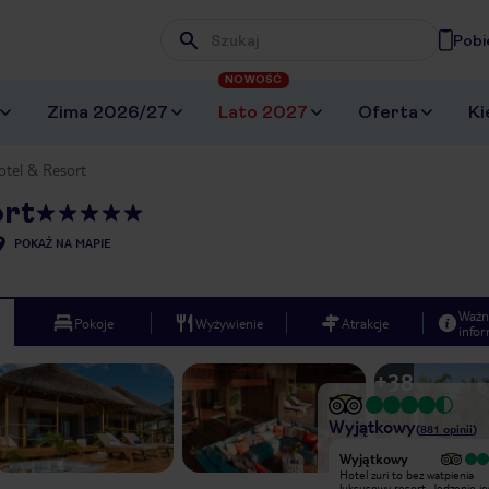
Pobi
Wpisz frazę, której szukasz
NOWOŚĆ
Zima 2026/27
Lato 2027
Oferta
Ki
otel & Resort
ort
POKAŻ NA MAPIE
Ważn
Pokoje
Wyżywienie
Atrakcje
infor
+
38
Wyjątkowy
(
881
opinii
)
Bardzo dobry
Wyjątkowy
Zuri Zanzibar położone jest przy
Hotel zuri to bez watpienia
najpiękniejszej plazy na wyspie, widok
luksusowy resort. Jedzenie je