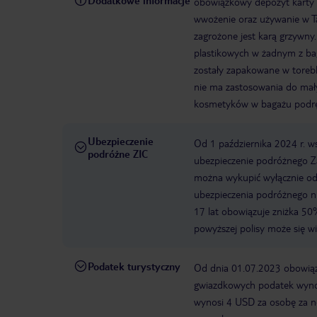
Dodatkowe informacje
obowiązkowy depozyt karty
wwożenie oraz używanie w Ta
zagrożone jest karą grzywn
plastikowych w żadnym z bag
zostały zapakowane w torebk
nie ma zastosowania do mały
kosmetyków w bagażu podr
Ubezpieczenie
Od 1 października 2024 r. 
podróżne ZIC
ubezpieczenie podróżnego Za
można wykupić wyłącznie od f
ubezpieczenia podróżnego ni
17 lat obowiązuje zniżka 50%
powyższej polisy może się w
Podatek turystyczny
Od dnia 01.07.2023 obowiązu
gwiazdkowych podatek wynos
wynosi 4 USD za osobę za n