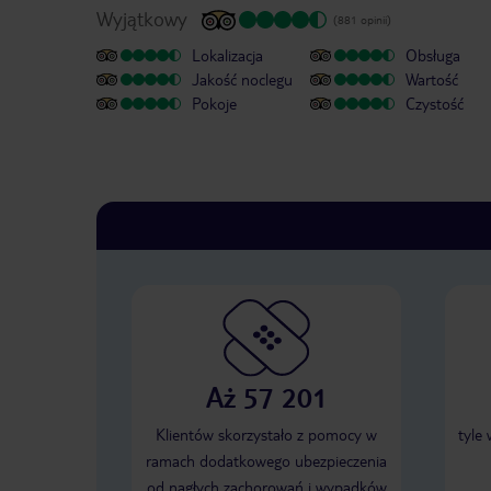
Wyjątkowy
(881 opinii)
Lokalizacja
Obsługa
Jakość noclegu
Wartość
Pokoje
Czystość
Aż 57 201
Klientów skorzystało z pomocy w
tyle
ramach dodatkowego ubezpieczenia
od nagłych zachorowań i wypadków