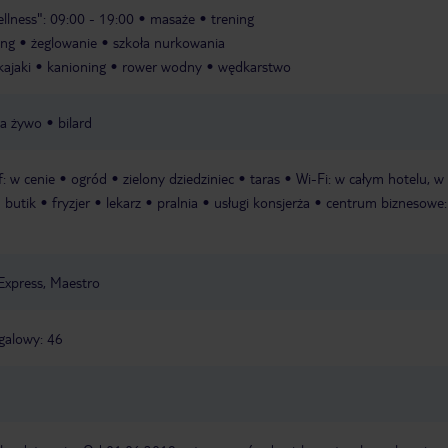
llness": 09:00 - 19:00
masaże
trening
ing
żeglowanie
szkoła nurkowania
kajaki
kanioning
rower wodny
wędkarstwo
a żywo
bilard
f: w cenie
ogród
zielony dziedziniec
taras
Wi-Fi: w całym hotelu, w
butik
fryzjer
lekarz
pralnia
usługi konsjerża
centrum biznesowe:
Express, Maestro
ngalowy: 46