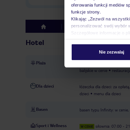
oferowania funkcji mediów s
funkcje strony.
Klikając „Zezwól na wszystk
personalizować swój wybór 
Hotel
Opinie
top
Szczegółowe informacje o pl
Hotel
Nie zezwalaj
Plaża
bezpośrednio przy plaży Zur
balijskie w cenie
restauracj
Dla dzieci
łóżeczka dla dzieci: za opła
dzieci
menu dla dzieci
Basen
basen typu Infinity: w cenie
Sport i Wellness
siłownia: 07:00 - 2
W CENIE