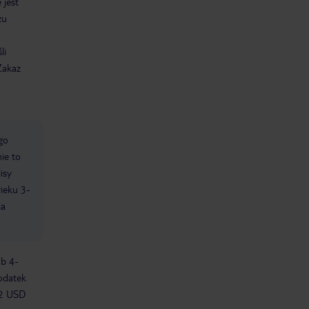
 jest
zu
li
Zakaz
go
ie to
isy
wieku 3-
ia
ub 4-
odatek
 2 USD