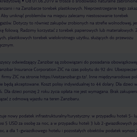
 kredytowej
Od 01.06.2019 w trosce o środowisko naturalne zabronione
nzanii i na Zanzibarze torebek plastikowych. Nieprzestrzeganie tego zaka
y. Aby uniknąć problemów na miejscu zalecamy niestosowanie torebek
ażów. Dotyczy to również zakupów zrobionych na strefie wolnocłowej, jeś
ę foliową. Radzimy korzystać z torebek papierowych lub materiałowych. 
ch, plastikowych torebek wielokrotnego użytku, służących do przewozu
ęcznym.
wszyscy odwiedzający Zanzibar są zobowiązani do posiadania obowiązkowe
nzibar Insurance Corporation ZIC na czas pobytu do 92 dni. Ubezpieczen
irmy ZIC na stronie https://visitzanzibar.go.tz/. Inne międzynarodowe pol
e będą akceptowane. Koszt polisy indywidualnej to 44 dolary. Dla dzieci 
. Dla dzieci poniżej 2 roku życia opłata nie jest wymagana. Brak zakupien
iązać z odmową wjazdu na teren Zanzibaru.
je nowy podatek infrastrukturalny/turystyczny: w przypadku hoteli 5- l
i 5 USD za osobę za noc, a w przypadku hoteli 3 lub 2-gwiazdkowych p
oc, a dla 1-gwiazdkowego hotelu i pozostałych obiektów podatek wynosi