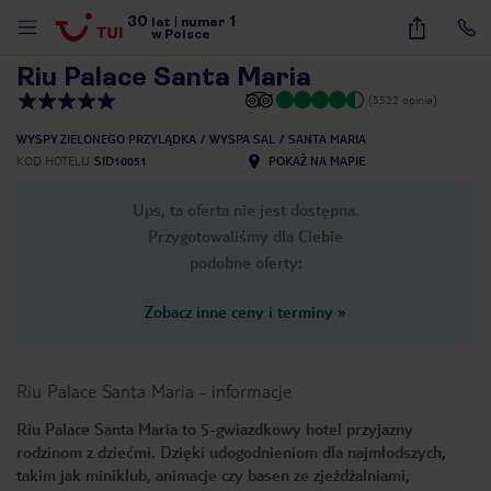
30
1
1
/
54
lat
|
numer
w Polsce
Riu Palace Santa Maria
(5522 opinie)
WYSPY ZIELONEGO PRZYLĄDKA
WYSPA SAL
SANTA MARIA
KOD HOTELU
SID10051
POKAŻ NA MAPIE
Ups, ta oferta nie jest dostępna.
Przygotowaliśmy dla Ciebie
podobne oferty:
Zobacz inne ceny i terminy
»
Riu Palace Santa Maria
-
informacje
Riu Palace Santa Maria to 5-gwiazdkowy hotel przyjazny
rodzinom z dziećmi. Dzięki udogodnieniom dla najmłodszych,
nute
takim jak miniklub, animacje czy basen ze zjeżdżalniami,