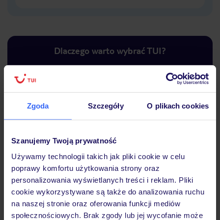
Dlaczego warto wybrać TUI?
Lider niskich cen
Największe biuro
30 lat w P
Zgoda
Szczegóły
O plikach cookies
podróży w Polsce
Szanujemy Twoją prywatność
Używamy technologii takich jak pliki cookie w celu
poprawy komfortu użytkowania strony oraz
Hotel
personalizowania wyświetlanych treści i reklam. Pliki
cookie wykorzystywane są także do analizowania ruchu
na naszej stronie oraz oferowania funkcji mediów
Opinie
społecznościowych. Brak zgody lub jej wycofanie może