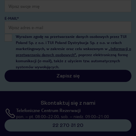
E-MAIL*
Wyrażam zgodę na przetwarzanie danych osobowych przez TUI
Poland Sp. z o.o. i TUI Poland Dystrybucja Sp. z o.o. w celach
marketingowych, w zakresie oraz celu wskazanym w
„Informacji o
przetwarzaniu danych osobowych”
, poprzez elektroniczną formę
komunikacji (e-mail), także z użyciem tzw. automatycznych
systemów wywołujących.
Zapisz się
Skontaktuj się z nami
Telefoniczne Centrum Rezerwacji
pon. – pt. 08:00–22:00, sob. – niedz. 09:00–21:00
22 270 31 20