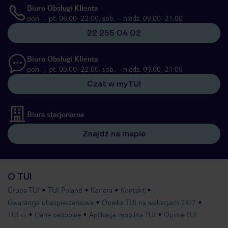
Biuro Obsługi Klienta
pon. – pt. 08:00–22:00, sob. – niedz. 09:00–21:00
22 255 04 02
Biuro Obsługi Klienta
pon. – pt. 08:00–22:00, sob. – niedz. 09:00–21:00
Czat w myTUI
Biura stacjonarne
Znajdź na mapie
O TUI
Grupa TUI
TUI Poland
Kariera
Kontakt
Gwarancja ubezpieczeniowa
Opieka TUI na wakacjach 24/7
TUI.cz
Dane osobowe
Aplikacja mobilna TUI
Opinie TUI