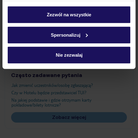
Wyżywienie
personalizować swój wybór wchodząc w zakładkę
„Szczegóły”
Zezwól na wszystkie
Szczegółowe informacje o plikach cookie znajdziesz
Atrakcje
w
polityce plików cookies
oraz
polityce prywatności
.
Spersonalizuj
Ważne informacje
Nie zezwalaj
Często zadawane pytania
Jak zmienić uczestników/osobę zgłaszającą?
Czy w Hotelu będzie przedstawiciel TUI?
Na jakiej podstawie i gdzie otrzymam karty
pokładowe/bilety lotnicze?
Zobacz więcej