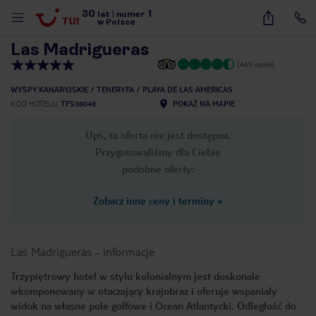
30
1
1
/
20
lat
|
numer
w Polsce
Las Madrigueras
(469 opinii)
WYSPY KANARYJSKIE
TENERYFA
PLAYA DE LAS AMERICAS
KOD HOTELU
TFS38048
POKAŻ NA MAPIE
Ups, ta oferta nie jest dostępna.
Przygotowaliśmy dla Ciebie
podobne oferty:
Zobacz inne ceny i terminy
»
Las Madrigueras
-
informacje
Trzypiętrowy hotel w stylu kolonialnym jest doskonale
wkomponowany w otaczający krajobraz i oferuje wspaniały
nute
widok na własne pole golfowe i Ocean Atlantycki. Odległość do