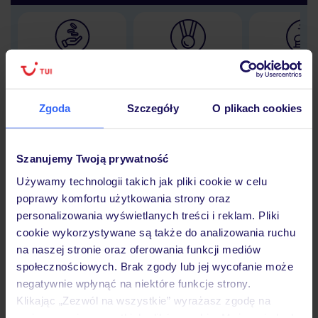
Lider niskich cen
Największe biuro
30 lat w P
podróży w Polsce
Zgoda
Szczegóły
O plikach cookies
Szanujemy Twoją prywatność
Hotel
Używamy technologii takich jak pliki cookie w celu
poprawy komfortu użytkowania strony oraz
personalizowania wyświetlanych treści i reklam. Pliki
Opinie
cookie wykorzystywane są także do analizowania ruchu
na naszej stronie oraz oferowania funkcji mediów
społecznościowych. Brak zgody lub jej wycofanie może
Pokoje
negatywnie wpłynąć na niektóre funkcje strony.
Klikając „Zezwól na wszystkie” wyrażasz zgodę na
umieszczenie wszystkich plików cookie. Możesz jednak