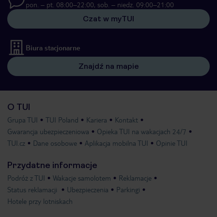
pon. – pt. 08:00–22:00, sob. – niedz. 09:00–21:00
Czat w myTUI
Biura stacjonarne
Znajdź na mapie
O TUI
Grupa TUI
TUI Poland
Kariera
Kontakt
Gwarancja ubezpieczeniowa
Opieka TUI na wakacjach 24/7
TUI.cz
Dane osobowe
Aplikacja mobilna TUI
Opinie TUI
Przydatne informacje
Podróż z TUI
Wakacje samolotem
Reklamacje
Status reklamacji
Ubezpieczenia
Parkingi
Hotele przy lotniskach