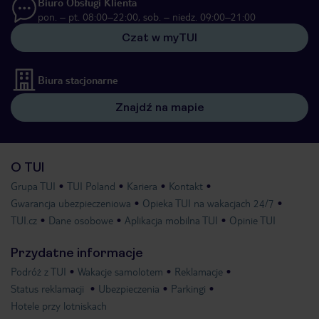
Biuro Obsługi Klienta
pon. – pt. 08:00–22:00, sob. – niedz. 09:00–21:00
Czat w myTUI
Biura stacjonarne
Znajdź na mapie
O TUI
Grupa TUI
TUI Poland
Kariera
Kontakt
Gwarancja ubezpieczeniowa
Opieka TUI na wakacjach 24/7
TUI.cz
Dane osobowe
Aplikacja mobilna TUI
Opinie TUI
Przydatne informacje
Podróż z TUI
Wakacje samolotem
Reklamacje
Status reklamacji
Ubezpieczenia
Parkingi
Hotele przy lotniskach