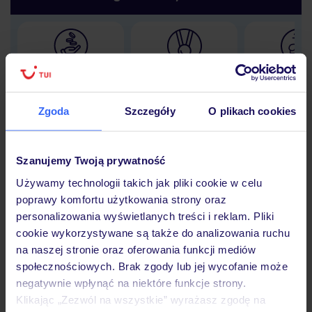
Lider niskich cen
Największe biuro
30 lat w P
podróży w Polsce
Zgoda
Szczegóły
O plikach cookies
Szanujemy Twoją prywatność
Hotel
Używamy technologii takich jak pliki cookie w celu
poprawy komfortu użytkowania strony oraz
personalizowania wyświetlanych treści i reklam. Pliki
Opinie
cookie wykorzystywane są także do analizowania ruchu
na naszej stronie oraz oferowania funkcji mediów
społecznościowych. Brak zgody lub jej wycofanie może
Pokoje
negatywnie wpłynąć na niektóre funkcje strony.
Klikając „Zezwól na wszystkie” wyrażasz zgodę na