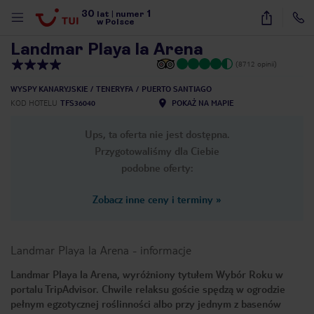
30
1
1
/
77
lat
|
numer
w Polsce
Landmar Playa la Arena
(8712 opinii)
WYSPY KANARYJSKIE
TENERYFA
PUERTO SANTIAGO
KOD HOTELU
TFS36040
POKAŻ NA MAPIE
Ups, ta oferta nie jest dostępna.
Przygotowaliśmy dla Ciebie
podobne oferty:
Zobacz inne ceny i terminy
»
Landmar Playa la Arena
-
informacje
Landmar Playa la Arena, wyróżniony tytułem Wybór Roku w
portalu TripAdvisor. Chwile relaksu goście spędzą w ogrodzie
nute
pełnym egzotycznej roślinności albo przy jednym z basenów