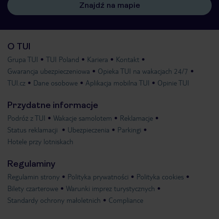
Znajdź na mapie
O TUI
Grupa TUI
TUI Poland
Kariera
Kontakt
Gwarancja ubezpieczeniowa
Opieka TUI na wakacjach 24/7
TUI.cz
Dane osobowe
Aplikacja mobilna TUI
Opinie TUI
Przydatne informacje
Podróż z TUI
Wakacje samolotem
Reklamacje
Status reklamacji
Ubezpieczenia
Parkingi
Hotele przy lotniskach
Regulaminy
Regulamin strony
Polityka prywatności
Polityka cookies
Bilety czarterowe
Warunki imprez turystycznych
Standardy ochrony małoletnich
Compliance