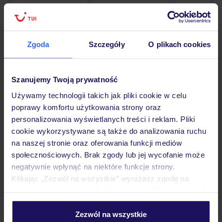
Zgoda
Szczegóły
O plikach cookies
Hotel
Szanujemy Twoją prywatność
Opinie
Używamy technologii takich jak pliki cookie w celu
poprawy komfortu użytkowania strony oraz
personalizowania wyświetlanych treści i reklam. Pliki
Pokoje
cookie wykorzystywane są także do analizowania ruchu
na naszej stronie oraz oferowania funkcji mediów
społecznościowych. Brak zgody lub jej wycofanie może
Wyżywienie
negatywnie wpłynąć na niektóre funkcje strony.
Klikając „Zezwól na wszystkie” wyrażasz zgodę na
umieszczenie wszystkich plików cookie. Możesz jednak
Atrakcje
personalizować swój wybór wchodząc w zakładkę
„Szczegóły”
Zezwól na wszystkie