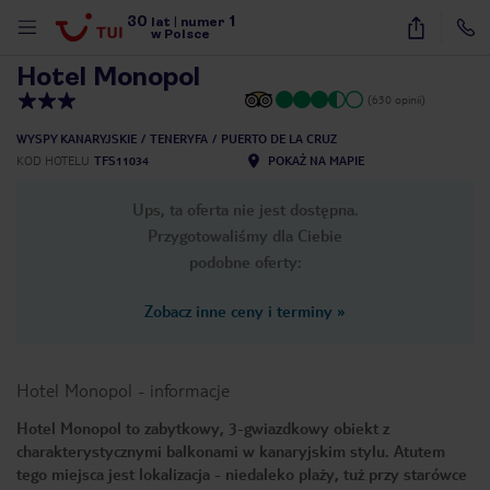
30
1
1
/
10
lat
|
numer
w Polsce
Hotel Monopol
(630 opinii)
WYSPY KANARYJSKIE
TENERYFA
PUERTO DE LA CRUZ
KOD HOTELU
TFS11034
POKAŻ NA MAPIE
Ups, ta oferta nie jest dostępna.
Przygotowaliśmy dla Ciebie
podobne oferty:
Zobacz inne ceny i terminy
»
Hotel Monopol
-
informacje
Hotel Monopol to zabytkowy, 3-gwiazdkowy obiekt z
charakterystycznymi balkonami w kanaryjskim stylu. Atutem
nute
tego miejsca jest lokalizacja - niedaleko plaży, tuż przy starówce