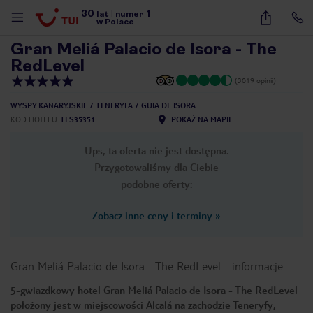
30
1
1
/
34
lat
|
numer
w Polsce
Gran Meliá Palacio de Isora - The
RedLevel
(3019 opinii)
WYSPY KANARYJSKIE
TENERYFA
GUIA DE ISORA
KOD HOTELU
TFS35351
POKAŻ NA MAPIE
Ups, ta oferta nie jest dostępna.
Przygotowaliśmy dla Ciebie
podobne oferty:
Zobacz inne ceny i terminy
»
Gran Meliá Palacio de Isora - The RedLevel
-
informacje
5-gwiazdkowy hotel Gran Meliá Palacio de Isora - The RedLevel
nute
położony jest w miejscowości Alcalá na zachodzie Teneryfy,