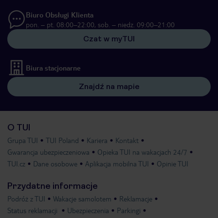
Biuro Obsługi Klienta
pon. – pt. 08:00–22:00, sob. – niedz. 09:00–21:00
Czat w myTUI
Biura stacjonarne
Znajdź na mapie
O TUI
Grupa TUI
TUI Poland
Kariera
Kontakt
Gwarancja ubezpieczeniowa
Opieka TUI na wakacjach 24/7
TUI.cz
Dane osobowe
Aplikacja mobilna TUI
Opinie TUI
Przydatne informacje
Podróż z TUI
Wakacje samolotem
Reklamacje
Status reklamacji
Ubezpieczenia
Parkingi