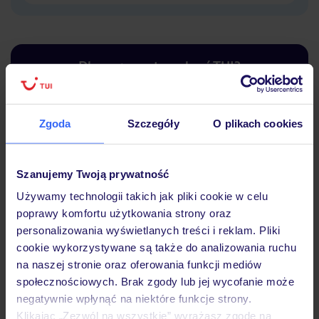
Dlaczego warto wybrać TUI?
Zgoda
Szczegóły
O plikach cookies
Lider niskich cen
Największe biuro
30 lat w P
podróży w Polsce
Szanujemy Twoją prywatność
Używamy technologii takich jak pliki cookie w celu
poprawy komfortu użytkowania strony oraz
personalizowania wyświetlanych treści i reklam. Pliki
Hotel
cookie wykorzystywane są także do analizowania ruchu
na naszej stronie oraz oferowania funkcji mediów
społecznościowych. Brak zgody lub jej wycofanie może
Pokoje
negatywnie wpłynąć na niektóre funkcje strony.
Klikając „Zezwól na wszystkie” wyrażasz zgodę na