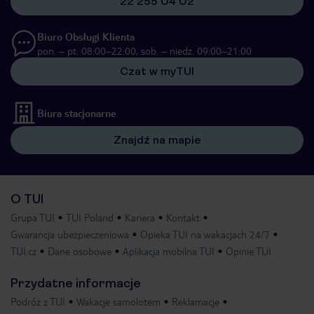
22 255 04 02
Biuro Obsługi Klienta
pon. – pt. 08:00–22:00, sob. – niedz. 09:00–21:00
Czat w myTUI
Biura stacjonarne
Znajdź na mapie
O TUI
Grupa TUI
TUI Poland
Kariera
Kontakt
Gwarancja ubezpieczeniowa
Opieka TUI na wakacjach 24/7
TUI.cz
Dane osobowe
Aplikacja mobilna TUI
Opinie TUI
Przydatne informacje
Podróż z TUI
Wakacje samolotem
Reklamacje