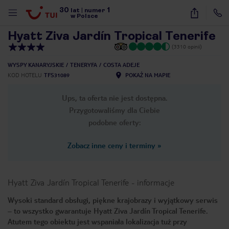
30
1
1
/
77
lat
|
numer
w Polsce
Hyatt Ziva Jardín Tropical Tenerife
(3310 opinii)
WYSPY KANARYJSKIE
TENERYFA
COSTA ADEJE
KOD HOTELU
TFS31089
POKAŻ NA MAPIE
Ups, ta oferta nie jest dostępna.
Przygotowaliśmy dla Ciebie
podobne oferty:
Zobacz inne ceny i terminy
»
Hyatt Ziva Jardín Tropical Tenerife
-
informacje
Wysoki standard obsługi, piękne krajobrazy i wyjątkowy serwis
– to wszystko gwarantuje Hyatt Ziva Jardín Tropical Tenerife.
nute
Atutem tego obiektu jest wspaniała lokalizacja tuż przy