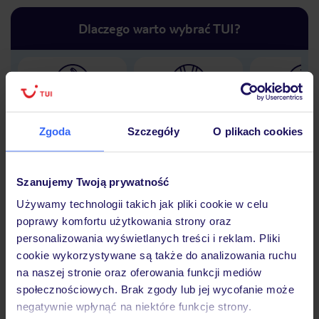
Dlaczego warto wybrać TUI?
Lider niskich cen
Największe biuro
30 lat w P
podróży w Polsce
Zgoda
Szczegóły
O plikach cookies
Szanujemy Twoją prywatność
Używamy technologii takich jak pliki cookie w celu
Hotel
poprawy komfortu użytkowania strony oraz
personalizowania wyświetlanych treści i reklam. Pliki
cookie wykorzystywane są także do analizowania ruchu
Opinie
na naszej stronie oraz oferowania funkcji mediów
społecznościowych. Brak zgody lub jej wycofanie może
negatywnie wpłynąć na niektóre funkcje strony.
Pokoje