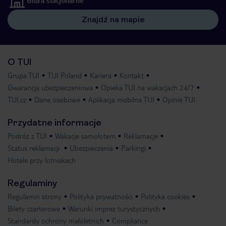
Biura stacjonarne
Znajdź na mapie
O TUI
Grupa TUI
TUI Poland
Kariera
Kontakt
Gwarancja ubezpieczeniowa
Opieka TUI na wakacjach 24/7
TUI.cz
Dane osobowe
Aplikacja mobilna TUI
Opinie TUI
Przydatne informacje
Podróż z TUI
Wakacje samolotem
Reklamacje
Status reklamacji
Ubezpieczenia
Parkingi
Hotele przy lotniskach
Regulaminy
Regulamin strony
Polityka prywatności
Polityka cookies
Bilety czarterowe
Warunki imprez turystycznych
Standardy ochrony małoletnich
Compliance