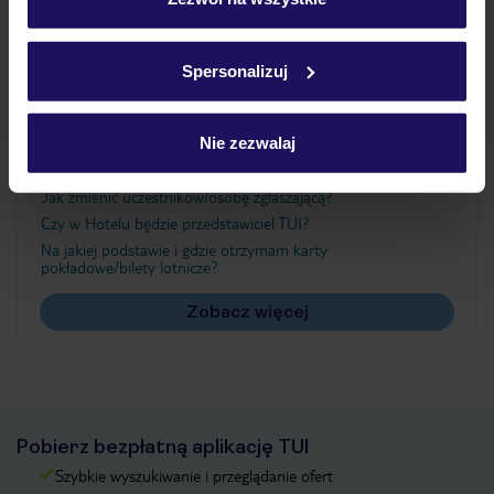
Szczegółowe informacje o plikach cookie znajdziesz
w
polityce plików cookies
oraz
polityce prywatności
.
Ważne informacje
Spersonalizuj
Nie zezwalaj
Często zadawane pytania
Jak zmienić uczestników/osobę zgłaszającą?
Czy w Hotelu będzie przedstawiciel TUI?
Na jakiej podstawie i gdzie otrzymam karty
pokładowe/bilety lotnicze?
Zobacz więcej
Pobierz bezpłatną aplikację TUI
Szybkie wyszukiwanie i przeglądanie ofert