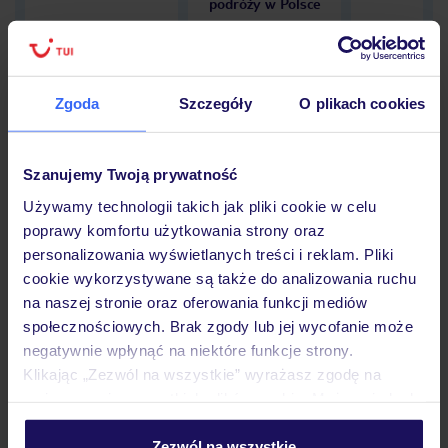
podróży w Polsce
Zgoda
Szczegóły
O plikach cookies
Hotel
Szanujemy Twoją prywatność
Opinie
Używamy technologii takich jak pliki cookie w celu
poprawy komfortu użytkowania strony oraz
personalizowania wyświetlanych treści i reklam. Pliki
cookie wykorzystywane są także do analizowania ruchu
Pokoje
na naszej stronie oraz oferowania funkcji mediów
społecznościowych. Brak zgody lub jej wycofanie może
negatywnie wpłynąć na niektóre funkcje strony.
Wyżywienie
Klikając „Zezwól na wszystkie” wyrażasz zgodę na
umieszczenie wszystkich plików cookie. Możesz jednak
personalizować swój wybór wchodząc w zakładkę
Atrakcje
„Szczegóły”
Zezwól na wszystkie