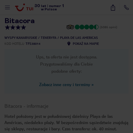
30
1
1
/
47
lat
|
numer
w Polsce
Bitacora
(6086 opinii)
WYSPY KANARYJSKIE
TENERYFA
PLAYA DE LAS AMERICAS
KOD HOTELU
TFS38014
POKAŻ NA MAPIE
Ups, ta oferta nie jest dostępna.
Przygotowaliśmy dla Ciebie
podobne oferty:
Zobacz inne ceny i terminy
»
Bitacora
-
informacje
Hotel położony jest w południowej dzielnicy Playa de las
Américas, niedaleko plaży. W bezpośrednim sąsiedztwie znajdują
nute
się sklepy, restauracje i bary. Czas transferu: ok. 40 minut.