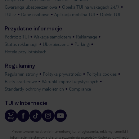
Gwarancja ubezpieczeniowa
Opieka TUI na wakacjach 24/7
TUI.cz
Dane osobowe
Aplikacja mobilna TUI
Opinie TUI
Przydatne informacje
Podróż z TUI
Wakacje samolotem
Reklamacje
Status reklamacji
Ubezpieczenia
Parkingi
Hotele przy lotniskach
Regulaminy
Regulamin strony
Polityka prywatności
Polityka cookies
Bilety czarterowe
Warunki imprez turystycznych
Standardy ochrony małoletnich
Compliance
TUI w Internecie
Prezentowane na stronie internetowej tui.pl ogłoszenia, reklamy, cenniki i
informacje nie stanowią oferty w rozumieniu przepisów Kodeksu Cywilnego.