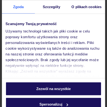
Zgoda
Szczegóły
O plikach cookies
Hotel
Szanujemy Twoją prywatność
Pokoje
Używamy technologii takich jak pliki cookie w celu
poprawy komfortu użytkowania strony oraz
personalizowania wyświetlanych treści i reklam. Pliki
cookie wykorzystywane są także do analizowania ruchu
Wyżywienie
na naszej stronie oraz oferowania funkcji mediów
społecznościowych. Brak zgody lub jej wycofanie może
negatywnie wpłynąć na niektóre funkcje strony.
Atrakcje
Klikając „Zezwól na wszystkie” wyrażasz zgodę na
umieszczenie wszystkich plików cookie. Możesz jednak
personalizować swój wybór wchodząc w zakładkę
Ważne informacje
„Szczegóły”
Zezwól na wszystkie
Szczegółowe informacje o plikach cookie znajdziesz
w
polityce plików cookies
oraz
polityce prywatności
.
Spersonalizuj
Często zadawane pytania