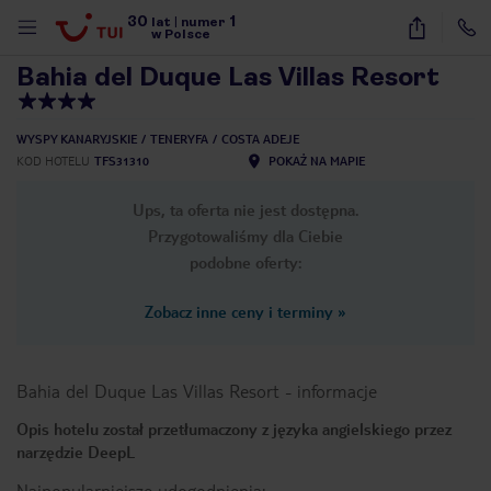
30
1
1
/
59
lat
|
numer
w Polsce
Bahia del Duque Las Villas Resort
WYSPY KANARYJSKIE
TENERYFA
COSTA ADEJE
KOD HOTELU
TFS31310
POKAŻ NA MAPIE
Ups, ta oferta nie jest dostępna.
Przygotowaliśmy dla Ciebie
podobne oferty:
Zobacz inne ceny i terminy
»
Bahia del Duque Las Villas Resort
-
informacje
Opis hotelu został przetłumaczony z języka angielskiego przez
narzędzie DeepL
nute
Najpopularniejsze udogodnienia: