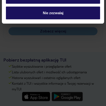
Jak zmienić uczestników/osobę zgłaszającą?
Czy w Hotelu będzie przedstawiciel TUI?
Nie zezwalaj
Na jakiej podstawie i gdzie otrzymam karty
pokładowe/bilety lotnicze?
Zobacz więcej
Pobierz bezpłatną aplikację TUI
Szybkie wyszukiwanie i przeglądanie ofert
Lista ulubionych ofert i możliwość ich udostępniania
Historia wyszukiwań i ostatnio oglądanych ofert
Kontakt z TUI i wszystkie informacje o Twojej rezerwacji w
myTUI