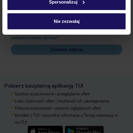
Spersonalizuj
Często zadawane pytania
Jak zmienić uczestników/osobę zgłaszającą?
Nie zezwalaj
Czy w Hotelu będzie przedstawiciel TUI?
Na jakiej podstawie i gdzie otrzymam karty
pokładowe/bilety lotnicze?
Zobacz więcej
Pobierz bezpłatną aplikację TUI
Szybkie wyszukiwanie i przeglądanie ofert
Lista ulubionych ofert i możliwość ich udostępniania
Historia wyszukiwań i ostatnio oglądanych ofert
Kontakt z TUI i wszystkie informacje o Twojej rezerwacji w
myTUI