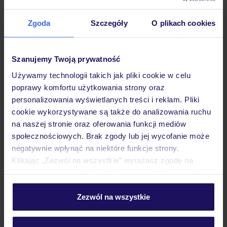
Zgoda
Szczegóły
O plikach cookies
Hotel
Szanujemy Twoją prywatność
Używamy technologii takich jak pliki cookie w celu
Pokoje
poprawy komfortu użytkowania strony oraz
personalizowania wyświetlanych treści i reklam. Pliki
cookie wykorzystywane są także do analizowania ruchu
Wyżywienie
na naszej stronie oraz oferowania funkcji mediów
społecznościowych. Brak zgody lub jej wycofanie może
negatywnie wpłynąć na niektóre funkcje strony.
Atrakcje
Klikając „Zezwól na wszystkie” wyrażasz zgodę na
umieszczenie wszystkich plików cookie. Możesz jednak
personalizować swój wybór wchodząc w zakładkę
Ważne informacje
„Szczegóły”
Zezwól na wszystkie
Szczegółowe informacje o plikach cookie znajdziesz
w
polityce plików cookies
oraz
polityce prywatności
.