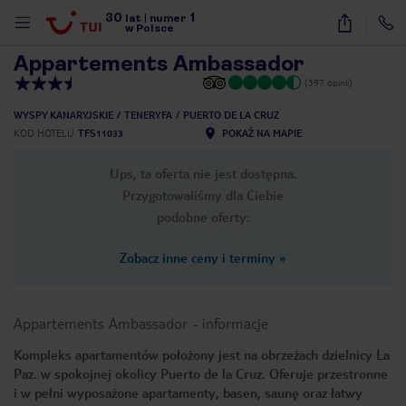
30
1
1
/
21
lat
|
numer
w Polsce
Appartements Ambassador
(397 opinii)
WYSPY KANARYJSKIE
TENERYFA
PUERTO DE LA CRUZ
KOD HOTELU
TFS11033
POKAŻ NA MAPIE
Ups, ta oferta nie jest dostępna.
Przygotowaliśmy dla Ciebie
podobne oferty:
Zobacz inne ceny i terminy
»
Appartements Ambassador
-
informacje
Kompleks apartamentów położony jest na obrzeżach dzielnicy La
Paz. w spokojnej okolicy Puerto de la Cruz. Oferuje przestronne
nute
i w pełni wyposażone apartamenty, basen, saunę oraz łatwy