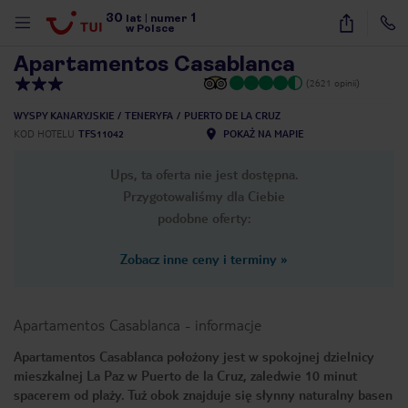
30
1
1
/
24
lat
|
numer
w Polsce
Apartamentos Casablanca
(2621 opinii)
WYSPY KANARYJSKIE
TENERYFA
PUERTO DE LA CRUZ
KOD HOTELU
TFS11042
POKAŻ NA MAPIE
Ups, ta oferta nie jest dostępna.
Przygotowaliśmy dla Ciebie
podobne oferty:
Zobacz inne ceny i terminy
»
Apartamentos Casablanca
-
informacje
Apartamentos Casablanca położony jest w spokojnej dzielnicy
mieszkalnej La Paz w Puerto de la Cruz, zaledwie 10 minut
nute
spacerem od plaży. Tuż obok znajduje się słynny naturalny basen