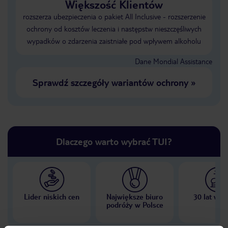
Większość Klientów
rozszerza ubezpieczenia o pakiet All Inclusive - rozszerzenie
ochrony od kosztów leczenia i następstw nieszczęśliwych
wypadków o zdarzenia zaistniałe pod wpływem alkoholu
Dane Mondial Assistance
Sprawdź szczegóły wariantów ochrony
»
Dlaczego warto wybrać TUI?
Lider niskich cen
Największe biuro
30 lat w P
podróży w Polsce