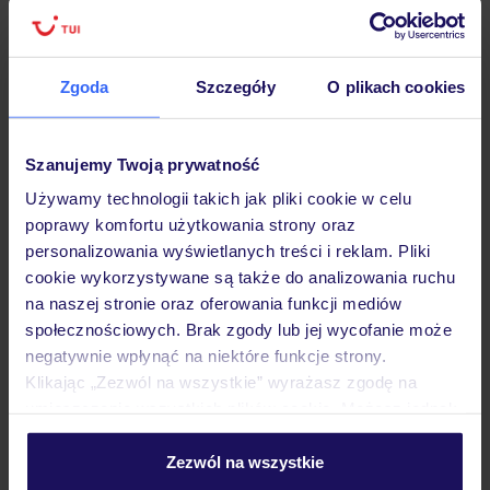
Zgoda
Szczegóły
O plikach cookies
Hotel
Szanujemy Twoją prywatność
Opinie
Używamy technologii takich jak pliki cookie w celu
poprawy komfortu użytkowania strony oraz
personalizowania wyświetlanych treści i reklam. Pliki
Pokoje
cookie wykorzystywane są także do analizowania ruchu
na naszej stronie oraz oferowania funkcji mediów
społecznościowych. Brak zgody lub jej wycofanie może
Wyżywienie
negatywnie wpłynąć na niektóre funkcje strony.
Klikając „Zezwól na wszystkie” wyrażasz zgodę na
umieszczenie wszystkich plików cookie. Możesz jednak
Atrakcje
personalizować swój wybór wchodząc w zakładkę
„Szczegóły”
Zezwól na wszystkie
Szczegółowe informacje o plikach cookie znajdziesz