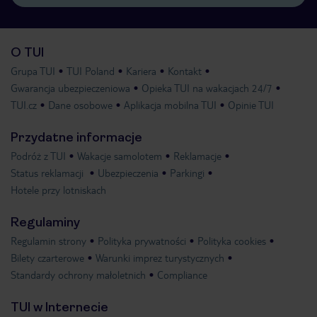
O TUI
Grupa TUI
TUI Poland
Kariera
Kontakt
Gwarancja ubezpieczeniowa
Opieka TUI na wakacjach 24/7
TUI.cz
Dane osobowe
Aplikacja mobilna TUI
Opinie TUI
Przydatne informacje
Podróż z TUI
Wakacje samolotem
Reklamacje
Status reklamacji
Ubezpieczenia
Parkingi
Hotele przy lotniskach
Regulaminy
Regulamin strony
Polityka prywatności
Polityka cookies
Bilety czarterowe
Warunki imprez turystycznych
Standardy ochrony małoletnich
Compliance
TUI w Internecie