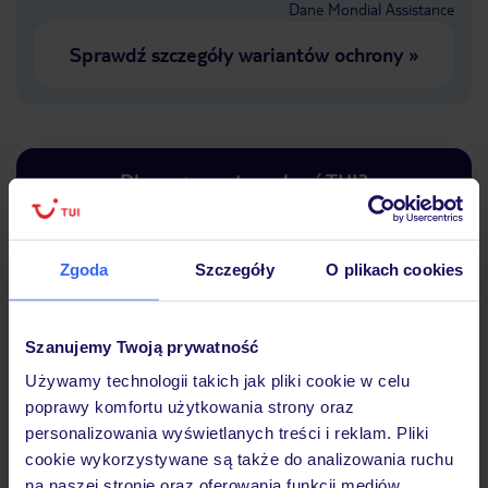
Dane Mondial Assistance
Sprawdź szczegóły wariantów ochrony
»
Dlaczego warto wybrać TUI?
Zgoda
Szczegóły
O plikach cookies
Lider niskich cen
Największe biuro
30 lat w P
podróży w Polsce
Szanujemy Twoją prywatność
Używamy technologii takich jak pliki cookie w celu
poprawy komfortu użytkowania strony oraz
personalizowania wyświetlanych treści i reklam. Pliki
Hotel
cookie wykorzystywane są także do analizowania ruchu
na naszej stronie oraz oferowania funkcji mediów