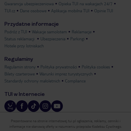
Gwarancja ubezpieczeniowa
Opieka TUI na wakacjach 24/7
TUI.cz
Dane osobowe
Aplikacja mobilna TUI
Opinie TUI
Przydatne informacje
Podróż z TUI
Wakacje samolotem
Reklamacje
Status reklamacji
Ubezpieczenia
Parkingi
Hotele przy lotniskach
Regulaminy
Regulamin strony
Polityka prywatności
Polityka cookies
Bilety czarterowe
Warunki imprez turystycznych
Standardy ochrony małoletnich
Compliance
TUI w Internecie
Prezentowane na stronie internetowej tui.pl ogłoszenia, reklamy, cenniki i
informacje nie stanowią oferty w rozumieniu przepisów Kodeksu Cywilnego.