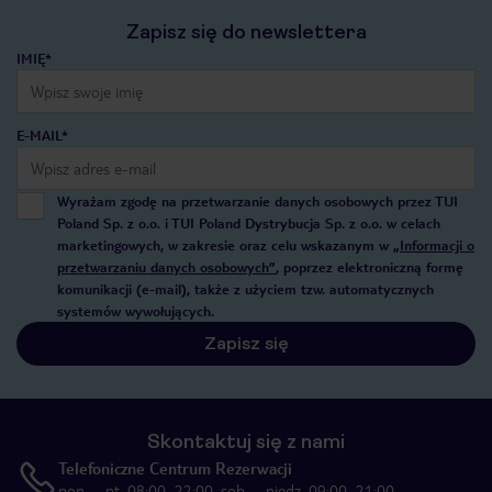
Zapisz się do newslettera
IMIĘ*
E-MAIL*
Wyrażam zgodę na przetwarzanie danych osobowych przez TUI
Poland Sp. z o.o. i TUI Poland Dystrybucja Sp. z o.o. w celach
marketingowych, w zakresie oraz celu wskazanym w
„Informacji o
przetwarzaniu danych osobowych”
, poprzez elektroniczną formę
komunikacji (e-mail), także z użyciem tzw. automatycznych
systemów wywołujących.
Zapisz się
Skontaktuj się z nami
Telefoniczne Centrum Rezerwacji
pon. – pt. 08:00–22:00, sob. – niedz. 09:00–21:00