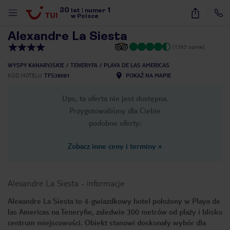
30
1
1
/
19
lat
|
numer
w Polsce
Alexandre La Siesta
(1363 opinie)
WYSPY KANARYJSKIE
TENERYFA
PLAYA DE LAS AMERICAS
KOD HOTELU
TFS38081
POKAŻ NA MAPIE
Ups, ta oferta nie jest dostępna.
Przygotowaliśmy dla Ciebie
podobne oferty:
Zobacz inne ceny i terminy
»
Alexandre La Siesta
-
informacje
Alexandre La Siesta to 4-gwiazdkowy hotel położony w Playa de
las Americas na Teneryfie, zaledwie 300 metrów od plaży i blisko
nute
centrum miejscowości. Obiekt stanowi doskonały wybór dla