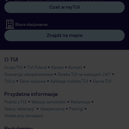
Czat w myTUI
Biura stacjonarne
Znajdź na mapie
O TUI
Grupa TUI
TUI Poland
Kariera
Kontakt
Gwarancja ubezpieczeniowa
Opieka TUI na wakacjach 24/7
TUI.cz
Dane osobowe
Aplikacja mobilna TUI
Opinie TUI
Przydatne informacje
Podróż z TUI
Wakacje samolotem
Reklamacje
Status reklamacji
Ubezpieczenia
Parkingi
Hotele przy lotniskach
Regulaminy