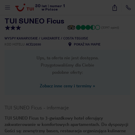
30
1
1
/
56
lat
|
numer
w Polsce
TUI SUNEO Ficus
(3397 opinii)
WYSPY KANARYJSKIE
LANZAROTE
COSTA TEGUISE
KOD HOTELU
ACE22030
POKAŻ NA MAPIE
Ups, ta oferta nie jest dostępna.
Przygotowaliśmy dla Ciebie
podobne oferty:
Zobacz inne ceny i terminy
»
TUI SUNEO Ficus
-
informacje
TUI SUNEO Ficus to 3-gwiazdkowy hotel oferujący
zakwaterowanie w komfortowych apartamentach. Do dyspozycji
nute
Gości są: zewnętrzny basen, restauracja organizująca kulinarne