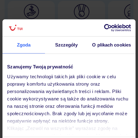
Lider niskich cen
Największe biuro
30 lat w P
podróży w Polsce
Zgoda
Szczegóły
O plikach cookies
Hotel
Szanujemy Twoją prywatność
Używamy technologii takich jak pliki cookie w celu
poprawy komfortu użytkowania strony oraz
Opinie
personalizowania wyświetlanych treści i reklam. Pliki
cookie wykorzystywane są także do analizowania ruchu
na naszej stronie oraz oferowania funkcji mediów
Pokoje
społecznościowych. Brak zgody lub jej wycofanie może
negatywnie wpłynąć na niektóre funkcje strony.
Klikając „Zezwól na wszystkie” wyrażasz zgodę na
Wyżywienie
umieszczenie wszystkich plików cookie. Możesz jednak